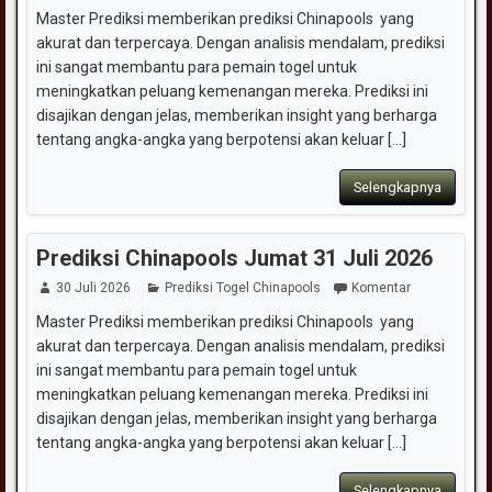
Master Prediksi memberikan prediksi Chinapools yang
akurat dan terpercaya. Dengan analisis mendalam, prediksi
ini sangat membantu para pemain togel untuk
meningkatkan peluang kemenangan mereka. Prediksi ini
disajikan dengan jelas, memberikan insight yang berharga
tentang angka-angka yang berpotensi akan keluar [...]
Selengkapnya
Prediksi Chinapools Jumat 31 Juli 2026
30 Juli 2026
Prediksi Togel Chinapools
Komentar
Master Prediksi memberikan prediksi Chinapools yang
akurat dan terpercaya. Dengan analisis mendalam, prediksi
ini sangat membantu para pemain togel untuk
meningkatkan peluang kemenangan mereka. Prediksi ini
disajikan dengan jelas, memberikan insight yang berharga
tentang angka-angka yang berpotensi akan keluar [...]
Selengkapnya