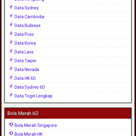
Data Sydney
Data Cambodia
Data Bullseye
Data Pcso
Data Korea
Data Laos
Data Taipei
Data Nevada
Data HK 6D
Data Sydney 6D
Data Togel Lengkap
Bola Merah 6D
Bola Merah Singapore
Bola Merah HK