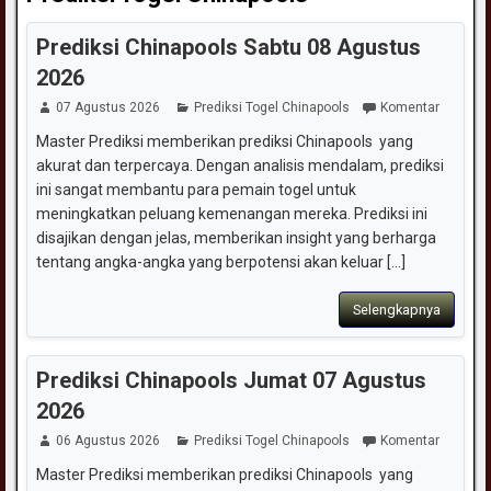
Prediksi Chinapools Sabtu 08 Agustus
2026
07 Agustus 2026
Prediksi Togel Chinapools
Komentar
Master Prediksi memberikan prediksi Chinapools yang
akurat dan terpercaya. Dengan analisis mendalam, prediksi
ini sangat membantu para pemain togel untuk
meningkatkan peluang kemenangan mereka. Prediksi ini
disajikan dengan jelas, memberikan insight yang berharga
tentang angka-angka yang berpotensi akan keluar [...]
Selengkapnya
Prediksi Chinapools Jumat 07 Agustus
2026
06 Agustus 2026
Prediksi Togel Chinapools
Komentar
Master Prediksi memberikan prediksi Chinapools yang