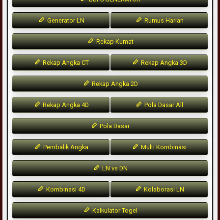
Generator LN
Rumus Harian
Rekap Kumat
Rekap Angka CT
Rekap Angka 3D
Rekap Angka 2D
Rekap Angka 4D
Pola Dasar All
Pola Dasar
Pembalik Angka
Multi Kombinasi
LN vs DN
Kombinasi 4D
Kolaborasi LN
Kalkulator Togel