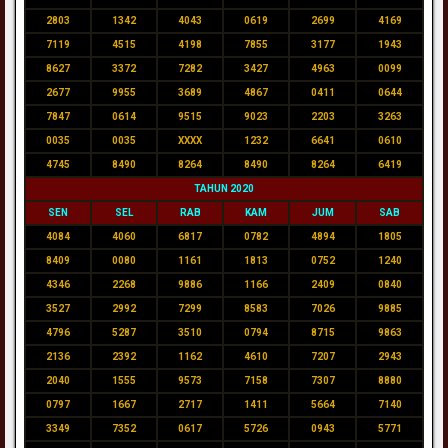
2803
1342
4043
0619
2699
4169
7119
4515
4198
7855
3177
1943
8627
3372
7282
3427
4963
0099
2677
9955
3689
4867
0411
0644
7847
0614
9515
9023
2203
3263
0035
0035
XXXX
1232
6641
0610
4745
8490
8264
8490
8264
6419
TAHUN 2020
SEN
SEL
RAB
KAM
JUM
SAB
4084
4060
6817
0782
4894
1805
8409
0080
1161
1813
0752
1240
4346
2268
9886
1166
2409
0840
3527
2992
7299
8583
7026
9885
4796
5287
3510
0794
8715
9863
2136
2392
1162
4610
7207
2943
2040
1555
9573
7158
7307
8880
0797
1667
2717
1411
5664
7140
3349
7352
0617
5726
0943
5771