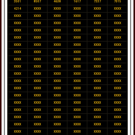
3501
8507
4638
1617
7337
7015
4214
XXXX
XXXX
XXXX
XXXX
XXXX
XXXX
XXXX
XXXX
XXXX
XXXX
XXXX
XXXX
XXXX
XXXX
XXXX
XXXX
XXXX
XXXX
XXXX
XXXX
XXXX
XXXX
XXXX
XXXX
XXXX
XXXX
XXXX
XXXX
XXXX
XXXX
XXXX
XXXX
XXXX
XXXX
XXXX
XXXX
XXXX
XXXX
XXXX
XXXX
XXXX
XXXX
XXXX
XXXX
XXXX
XXXX
XXXX
XXXX
XXXX
XXXX
XXXX
XXXX
XXXX
XXXX
XXXX
XXXX
XXXX
XXXX
XXXX
XXXX
XXXX
XXXX
XXXX
XXXX
XXXX
XXXX
XXXX
XXXX
XXXX
XXXX
XXXX
XXXX
XXXX
XXXX
XXXX
XXXX
XXXX
XXXX
XXXX
XXXX
XXXX
XXXX
XXXX
XXXX
XXXX
XXXX
XXXX
XXXX
XXXX
XXXX
XXXX
XXXX
XXXX
XXXX
XXXX
XXXX
XXXX
XXXX
XXXX
XXXX
XXXX
XXXX
XXXX
XXXX
XXXX
XXXX
XXXX