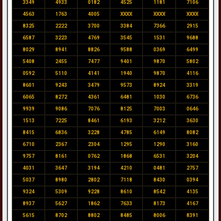
3349
4933
0182
4525
1181
7106
4563
1763
4005
XXXX
XXXX
XXXX
8325
2222
3700
3384
7366
2915
6587
3223
4769
3545
1531
9688
8029
8941
8826
9588
0369
6499
5408
2455
7477
9401
9870
5802
0592
5110
4141
1940
9870
4116
8601
9243
3479
9573
8924
3319
6065
8272
4361
6481
1030
6736
9939
9086
7076
8125
7003
0646
1513
7225
8461
6193
3212
3630
8415
6836
3228
4785
6149
8082
6710
2367
2304
1295
1290
3160
9757
8161
0762
1868
6531
3204
4031
3647
3194
4210
0481
2757
5037
8980
2802
7118
8430
0394
9324
5309
9228
8610
8542
4135
8937
5627
1862
7633
8173
4167
5615
8702
8802
8485
8006
8391