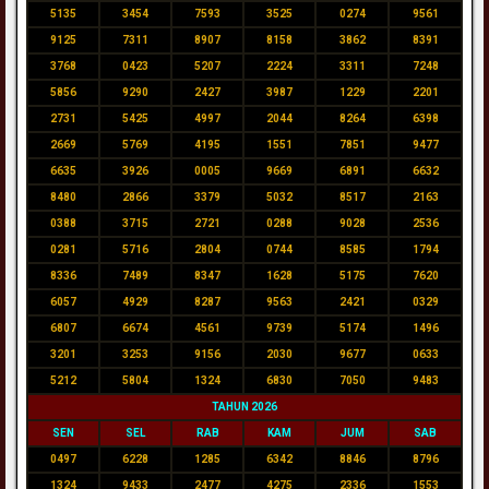
5135
3454
7593
3525
0274
9561
9125
7311
8907
8158
3862
8391
3768
0423
5207
2224
3311
7248
5856
9290
2427
3987
1229
2201
2731
5425
4997
2044
8264
6398
2669
5769
4195
1551
7851
9477
6635
3926
0005
9669
6891
6632
8480
2866
3379
5032
8517
2163
0388
3715
2721
0288
9028
2536
0281
5716
2804
0744
8585
1794
8336
7489
8347
1628
5175
7620
6057
4929
8287
9563
2421
0329
6807
6674
4561
9739
5174
1496
3201
3253
9156
2030
9677
0633
5212
5804
1324
6830
7050
9483
TAHUN 2026
SEN
SEL
RAB
KAM
JUM
SAB
0497
6228
1285
6342
8846
8796
1324
9433
2477
4275
2336
1553