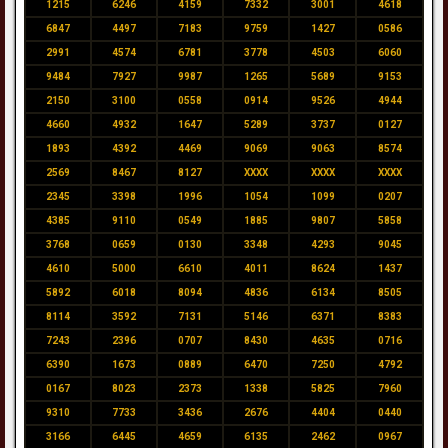
1215
6246
4159
7332
3001
4618
6847
4497
7183
9759
1427
0586
2991
4574
6781
3778
4503
6060
9484
7927
9987
1265
5689
9153
2150
3100
0558
0914
9526
4944
4660
4932
1647
5289
3737
0127
1893
4392
4469
9069
9063
8574
2569
8467
8127
XXXX
XXXX
XXXX
2345
3398
1996
1054
1099
0207
4385
9110
0549
1885
9807
5858
3768
0659
0130
3348
4293
9045
4610
5000
6610
4011
8624
1437
5892
6018
8094
4836
6134
8505
8114
3592
7131
5146
6371
8383
7243
2396
0707
8430
4635
0716
6390
1673
0889
6470
7250
4792
0167
8023
2373
1338
5825
7960
9310
7733
3436
2676
4404
0440
3166
6445
4659
6135
2462
0967