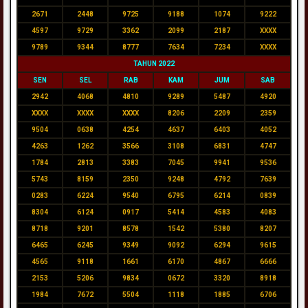
2671
2448
9725
9188
1074
9222
4597
9729
3362
2099
2187
XXXX
9789
9344
8777
7634
7234
XXXX
TAHUN 2022
SEN
SEL
RAB
KAM
JUM
SAB
2942
4068
4810
9289
5487
4920
XXXX
XXXX
XXXX
8206
2209
2359
9504
0638
4254
4637
6403
4052
4263
1262
3566
3108
6831
4747
1784
2813
3383
7045
9941
9536
5743
8159
2350
9248
4792
7639
0283
6224
9540
6795
6214
0839
8304
6124
0917
5414
4583
4083
8718
9201
8578
1542
5380
8207
6465
6245
9349
9092
6294
9615
4565
9118
1661
6170
4867
6666
2153
5206
9834
0672
3320
8918
1984
7672
5504
1118
1885
6706