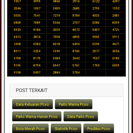
1957
4999
4860
2916
6122
4297
2046
1007
3409
2685
2795
1392
5035
7541
7274
8784
4033
2481
5808
7089
5566
2707
0380
8359
0923
8186
2559
8072
0407
4721
0413
2816
7058
6895
9005
3911
1008
0382
6018
6494
5390
4671
8911
3254
1590
8765
2077
4536
3708
8170
0484
2642
7567
6183
9195
8794
6947
5761
1704
6359
9198
0497
2884
3704
POST TERKAIT
Data Keluaran Pcso
Paito Warna Pcso
Paito Warna Harian Pcso
Data Paito Pcso
Bola Merah Pcso
Statistik Pcso
Prediksi Pcso