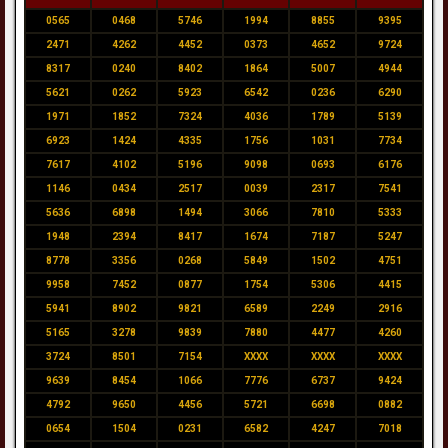
0565
0468
5746
1994
8855
9395
2471
4262
4452
0373
4652
9724
8317
0240
8402
1864
5007
4944
5621
0262
5923
6542
0236
6290
1971
1852
7324
4036
1789
5139
6923
1424
4335
1756
1031
7734
7617
4102
5196
9098
0693
6176
1146
0434
2517
0039
2317
7541
5636
6898
1494
3066
7810
5333
1948
2394
8417
1674
7187
5247
8778
3356
0268
5849
1502
4751
9958
7452
0877
1754
5306
4415
5941
8902
9821
6589
2249
2916
5165
3278
9839
7880
4477
4260
3724
8501
7154
XXXX
XXXX
XXXX
9639
8454
1066
7776
6737
9424
4792
9650
4456
5721
6698
0882
0654
1504
0231
6582
4247
7018