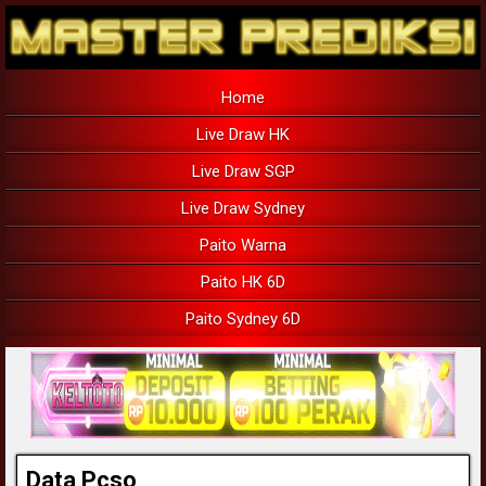
Home
Live Draw HK
Live Draw SGP
Live Draw Sydney
Paito Warna
Paito HK 6D
Paito Sydney 6D
Data Pcso