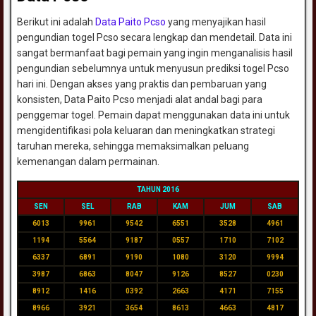
Berikut ini adalah
Data Paito Pcso
yang menyajikan hasil
pengundian togel Pcso secara lengkap dan mendetail. Data ini
sangat bermanfaat bagi pemain yang ingin menganalisis hasil
pengundian sebelumnya untuk menyusun prediksi togel Pcso
hari ini. Dengan akses yang praktis dan pembaruan yang
konsisten, Data Paito Pcso menjadi alat andal bagi para
penggemar togel. Pemain dapat menggunakan data ini untuk
mengidentifikasi pola keluaran dan meningkatkan strategi
taruhan mereka, sehingga memaksimalkan peluang
kemenangan dalam permainan.
TAHUN 2016
SEN
SEL
RAB
KAM
JUM
SAB
6013
9961
9542
6551
3528
4961
1194
5564
9187
0557
1710
7102
6337
6891
9190
1080
3120
9994
3987
6863
8047
9126
8527
0230
8912
1416
0392
2663
4171
7155
8966
3921
3654
8613
4663
4817