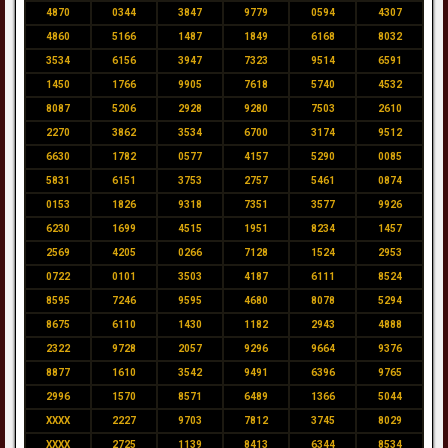
4870
0344
3847
9779
0594
4307
4860
5166
1487
1849
6168
8032
3534
6156
3947
7323
9514
6591
1450
1766
9905
7618
5740
4532
8087
5206
2928
9280
7503
2610
2270
3862
3534
6700
3174
9512
6630
1782
0577
4157
5290
0085
5831
6151
3753
2757
5461
0874
0153
1826
9318
7351
3577
9926
6230
1699
4515
1951
8234
1457
2569
4205
0266
7128
1524
2953
0722
0101
3503
4187
6111
8524
8595
7246
9595
4680
8078
5294
8675
6110
1430
1182
2943
4888
2322
9728
2057
9296
9664
9376
8877
1610
3542
9491
6396
9765
2996
1570
8571
6489
1366
5044
XXXX
2227
9703
7812
3745
8029
XXXX
2725
1139
8413
6344
8534