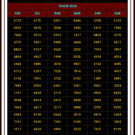
TAHUN 2024
SEN
SEL
RAB
KAM
JUM
SAB
0772
6775
0931
8466
2738
5139
0053
6676
2568
3400
3419
1980
7466
9516
5992
1417
6854
3370
6773
9631
9988
4666
3987
6517
8852
9157
9623
2233
7704
7897
6804
4067
1998
5025
4924
6554
3460
5885
2076
9851
0162
4385
0712
5297
7325
7816
3175
4997
3146
7501
2722
0753
1289
6881
7989
0959
6441
9251
9061
2234
1191
6044
3119
7582
4953
8630
4968
8414
6413
XXXX
XXXX
XXXX
7654
6617
2117
2888
2759
8295
9404
8138
5064
2519
9819
5464
7191
9929
7181
3189
7351
7602
1517
6624
4400
2322
7415
8190