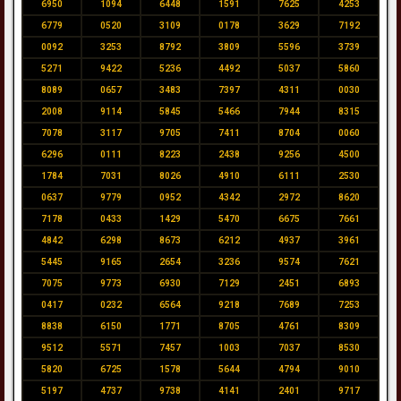
6950
1094
6448
1591
7625
4253
6779
0520
3109
0178
3629
7192
0092
3253
8792
3809
5596
3739
5271
9422
5236
4492
5037
5860
8089
0657
3483
7397
4311
0030
2008
9114
5845
5466
7944
8315
7078
3117
9705
7411
8704
0060
6296
0111
8223
2438
9256
4500
1784
7031
8026
4910
6111
2530
0637
9779
0952
4342
2972
8620
7178
0433
1429
5470
6675
7661
4842
6298
8673
6212
4937
3961
5445
9165
2654
3236
9574
7621
7075
9773
6930
7129
2451
6893
0417
0232
6564
9218
7689
7253
8838
6150
1771
8705
4761
8309
9512
5571
7457
1003
7037
8530
5820
6725
1578
5644
4794
9010
5197
4737
9738
4141
2401
9717