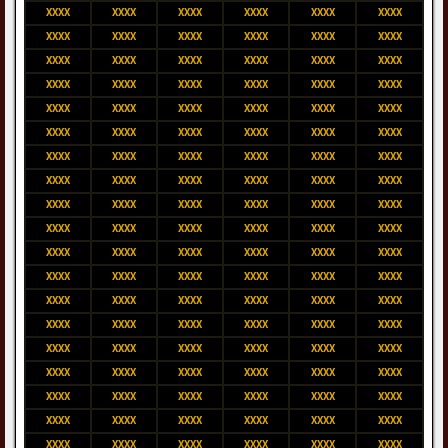
XXXX
XXXX
XXXX
XXXX
XXXX
XXXX
XXXX
XXXX
XXXX
XXXX
XXXX
XXXX
XXXX
XXXX
XXXX
XXXX
XXXX
XXXX
XXXX
XXXX
XXXX
XXXX
XXXX
XXXX
XXXX
XXXX
XXXX
XXXX
XXXX
XXXX
XXXX
XXXX
XXXX
XXXX
XXXX
XXXX
XXXX
XXXX
XXXX
XXXX
XXXX
XXXX
XXXX
XXXX
XXXX
XXXX
XXXX
XXXX
XXXX
XXXX
XXXX
XXXX
XXXX
XXXX
XXXX
XXXX
XXXX
XXXX
XXXX
XXXX
XXXX
XXXX
XXXX
XXXX
XXXX
XXXX
XXXX
XXXX
XXXX
XXXX
XXXX
XXXX
XXXX
XXXX
XXXX
XXXX
XXXX
XXXX
XXXX
XXXX
XXXX
XXXX
XXXX
XXXX
XXXX
XXXX
XXXX
XXXX
XXXX
XXXX
XXXX
XXXX
XXXX
XXXX
XXXX
XXXX
XXXX
XXXX
XXXX
XXXX
XXXX
XXXX
XXXX
XXXX
XXXX
XXXX
XXXX
XXXX
XXXX
XXXX
XXXX
XXXX
XXXX
XXXX