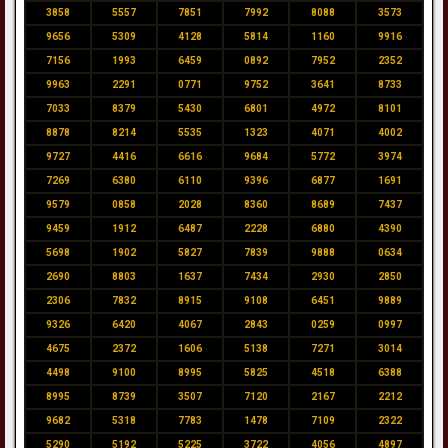
3858
5557
7851
7992
8088
3573
9656
5309
4128
5814
1160
9916
7156
1993
6459
0892
7952
2352
9963
2291
0771
9752
3641
8733
7033
8379
5430
6801
4972
8101
8878
8214
5535
1323
4071
4002
9727
4416
6616
9684
5772
3974
7269
6380
6110
9396
6877
1691
9579
0858
2028
8360
8689
7437
9459
1912
6487
2228
6880
4390
5698
1902
5827
7839
9888
0634
2690
8803
1637
7434
2930
2850
2306
7832
8915
9108
6451
9889
9326
6420
4067
2843
0259
0997
4675
2372
1606
5138
7271
3014
4498
9100
8995
5825
4518
6388
8995
8739
3507
7120
2167
2212
9682
5318
7783
1478
7109
2322
5290
5192
5225
3722
4056
4897