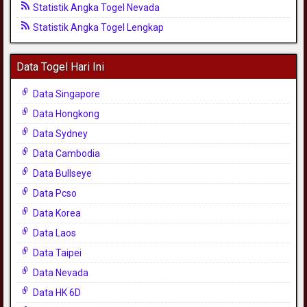
Statistik Angka Togel Nevada
Statistik Angka Togel Lengkap
Data Togel Hari Ini
Data Singapore
Data Hongkong
Data Sydney
Data Cambodia
Data Bullseye
Data Pcso
Data Korea
Data Laos
Data Taipei
Data Nevada
Data HK 6D