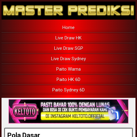
Home
Live Draw HK
Live Draw SGP
Live Draw Sydney
Paito Warna
Paito HK 6D
Paito Sydney 6D
Pola Dasar