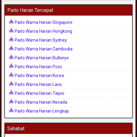
Paito Harian Tercepat
Paito Warna Harian Singapore
Paito Warna Harian Hongkong
Paito Warna Harian Sydney
Paito Warna Harian Cambodia
Paito Warna Harian Bullseye
Paito Warna Harian Pcso
Paito Warna Harian Korea
Paito Warna Harian Laos
Paito Warna Harian Taipei
Paito Warna Harian Nevada
Paito Warna Harian Lengkap
Sahabat