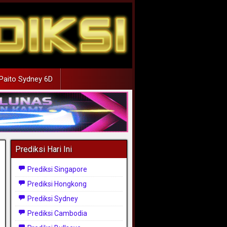
Paito Sydney 6D
Prediksi Hari Ini
Prediksi Singapore
Prediksi Hongkong
Prediksi Sydney
Prediksi Cambodia