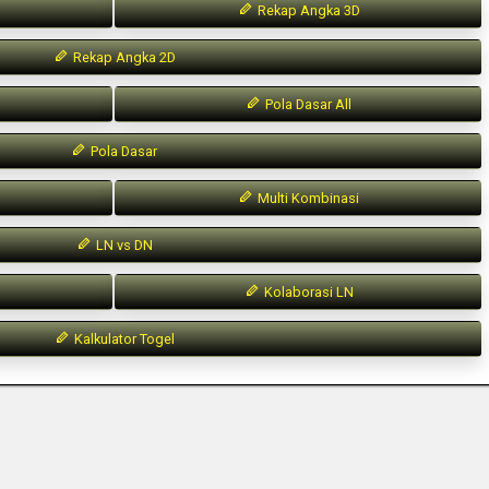
Rekap Angka 3D
Rekap Angka 2D
Pola Dasar All
Pola Dasar
Multi Kombinasi
LN vs DN
Kolaborasi LN
Kalkulator Togel