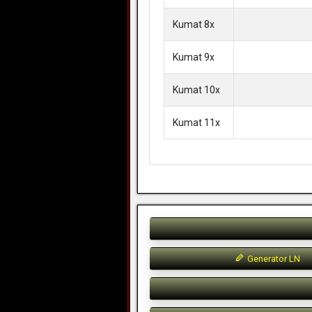
Kumat 8x
Kumat 9x
Kumat 10x
Kumat 11x
Generator LN