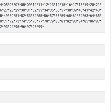
4*05*06*07*08*09*10*11*12*13*14*15*16*17*18*19*20*21*
6*27*28*29*30*31*32*33*34*35*36*37*38*39*40*41*42*43*
8*49*50*51*52*53*54*55*56*57*58*59*60*61*62*63*64*65*
0*71*72*73*74*75*76*77*78*79*80*81*82*83*84*85*86*87*
2*93*94*95*96*97*98*99*