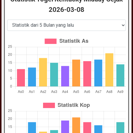
2026-03-08