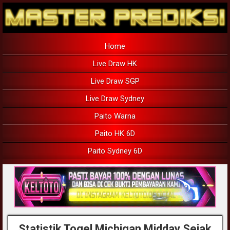
Home
Live Draw HK
Live Draw SGP
Live Draw Sydney
Paito Warna
Paito HK 6D
Paito Sydney 6D
Statistik Togel Michigan Midday Sejak