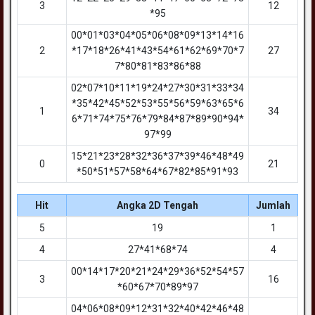
3
12
*95
00*01*03*04*05*06*08*09*13*14*16
2
*17*18*26*41*43*54*61*62*69*70*7
27
7*80*81*83*86*88
02*07*10*11*19*24*27*30*31*33*34
*35*42*45*52*53*55*56*59*63*65*6
1
34
6*71*74*75*76*79*84*87*89*90*94*
97*99
15*21*23*28*32*36*37*39*46*48*49
0
21
*50*51*57*58*64*67*82*85*91*93
Hit
Angka 2D Tengah
Jumlah
5
19
1
4
27*41*68*74
4
00*14*17*20*21*24*29*36*52*54*57
3
16
*60*67*70*89*97
04*06*08*09*12*31*32*40*42*46*48