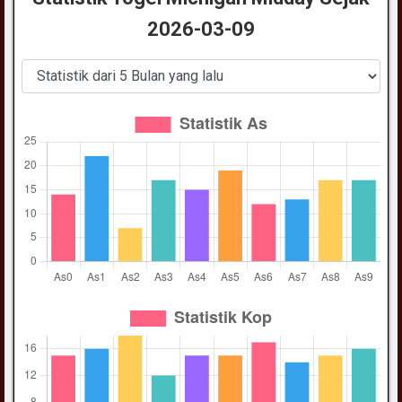
2026-03-09