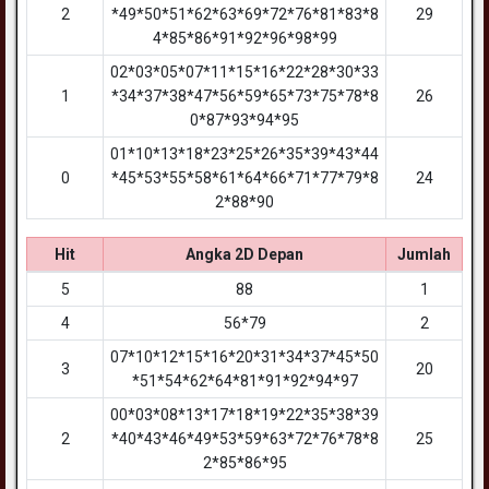
2
*49*50*51*62*63*69*72*76*81*83*8
29
4*85*86*91*92*96*98*99
02*03*05*07*11*15*16*22*28*30*33
1
*34*37*38*47*56*59*65*73*75*78*8
26
0*87*93*94*95
01*10*13*18*23*25*26*35*39*43*44
0
*45*53*55*58*61*64*66*71*77*79*8
24
2*88*90
Hit
Angka 2D Depan
Jumlah
5
88
1
4
56*79
2
07*10*12*15*16*20*31*34*37*45*50
3
20
*51*54*62*64*81*91*92*94*97
00*03*08*13*17*18*19*22*35*38*39
2
*40*43*46*49*53*59*63*72*76*78*8
25
2*85*86*95