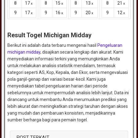
8
17
8
15
8
13
8
21
x
x
x
x
9
17
9
16
9
20
9
12
x
x
x
x
Result Togel Michigan Midday
Berikut ini adalah data terbaru mengenai hasil
Pengeluaran
michigan midday
, disajikan secara lengkap dan akurat. Kami
menyediakan informasi terkini yang memungkinkan Anda
untuk melakukan analisis statistik mendalam, termasuk
kategori seperti AS, Kop, Kepala, dan Ekor, serta mengevaluasi
pola ganjil-genap dan variasi besar-kecil. Kami juga
menyediakan tabel pengeluaran harian dari periode
sebelumnya untuk mempermudah analisis lebih lanjut. Data ini
dirancang untuk membantu Anda merumuskan prediksi yang
lebih akurat dan meningkatkan strategi taruhan dengan akses
yang mudah dan pembaruan konsisten, menjadikannya
sumber berharga bagi para pemain togel.
POST TERKAIT