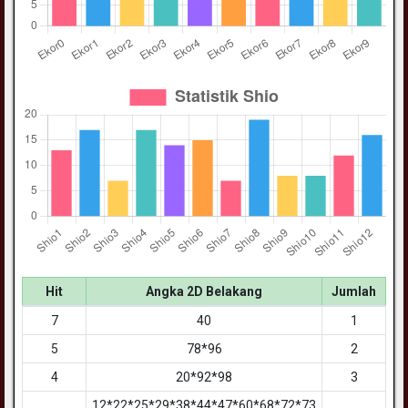
Hit
Angka 2D Belakang
Jumlah
7
40
1
5
78*96
2
4
20*92*98
3
12*22*25*29*38*44*47*60*68*72*73