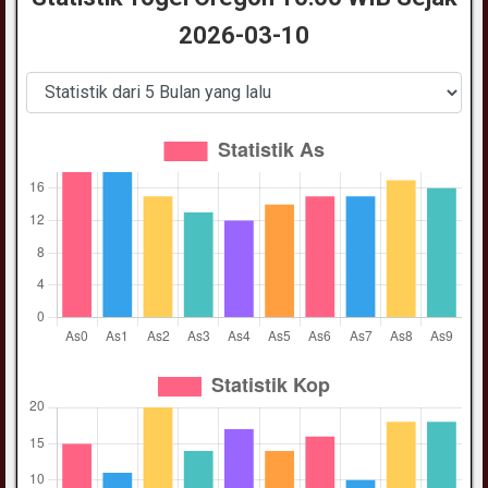
2026-03-10