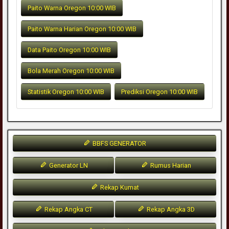
Paito Warna Oregon 10:00 WIB
Paito Warna Harian Oregon 10:00 WIB
Data Paito Oregon 10:00 WIB
Bola Merah Oregon 10:00 WIB
Statistik Oregon 10:00 WIB
Prediksi Oregon 10:00 WIB
BBFS GENERATOR
Generator LN
Rumus Harian
Rekap Kumat
Rekap Angka CT
Rekap Angka 3D