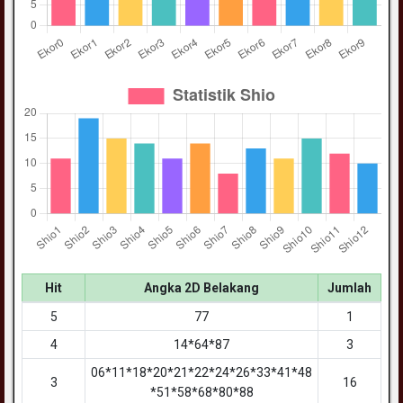
Hit
Angka 2D Belakang
Jumlah
5
77
1
4
14*64*87
3
06*11*18*20*21*22*24*26*33*41*48
3
16
*51*58*68*80*88