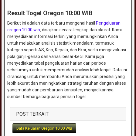
Result Togel Oregon 10:00 WIB
Berikut ini adalah data terbaru mengenai hasil
Pengeluaran
oregon 10:00 wib
, disajikan secara lengkap dan akurat. Kami
menyediakan informasi terkini yang memungkinkan Anda
untuk melakukan analisis statistik mendalam, termasuk
kategori seperti AS, Kop, Kepala, dan Ekor, serta mengevaluasi
pola ganjil-genap dan variasi besar-kecil. Kami juga
menyediakan tabel pengeluaran harian dari periode
sebelumnya untuk mempermudah analisis lebih lanjut. Data ini
dirancang untuk membantu Anda merumuskan prediksi yang
lebih akurat dan meningkatkan strategi taruhan dengan akses
yang mudah dan pembaruan konsisten, menjadikannya
sumber berharga bagi para pemain togel.
POST TERKAIT
Data Keluaran Oregon 10:00 WIB