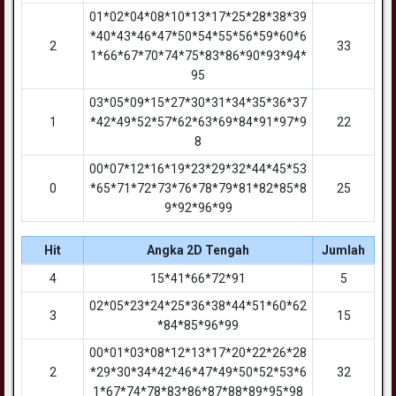
01*02*04*08*10*13*17*25*28*38*39
*40*43*46*47*50*54*55*56*59*60*6
2
33
1*66*67*70*74*75*83*86*90*93*94*
95
03*05*09*15*27*30*31*34*35*36*37
1
*42*49*52*57*62*63*69*84*91*97*9
22
8
00*07*12*16*19*23*29*32*44*45*53
0
*65*71*72*73*76*78*79*81*82*85*8
25
9*92*96*99
Hit
Angka 2D Tengah
Jumlah
4
15*41*66*72*91
5
02*05*23*24*25*36*38*44*51*60*62
3
15
*84*85*96*99
00*01*03*08*12*13*17*20*22*26*28
2
*29*30*34*42*46*47*49*50*52*53*6
32
1*67*74*78*83*86*87*88*89*95*98