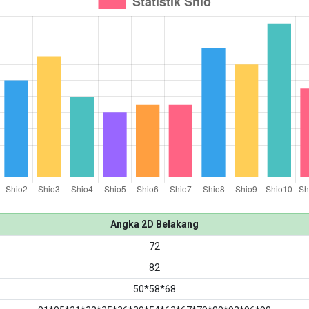
Angka 2D Belakang
72
82
50*58*68