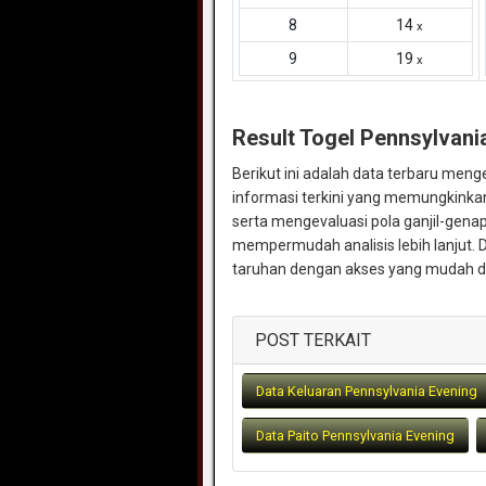
8
14
x
9
19
x
Result Togel Pennsylvani
Berikut ini adalah data terbaru meng
informasi terkini yang memungkinkan 
serta mengevaluasi pola ganjil-genap
mempermudah analisis lebih lanjut. 
taruhan dengan akses yang mudah d
POST TERKAIT
Data Keluaran Pennsylvania Evening
Data Paito Pennsylvania Evening