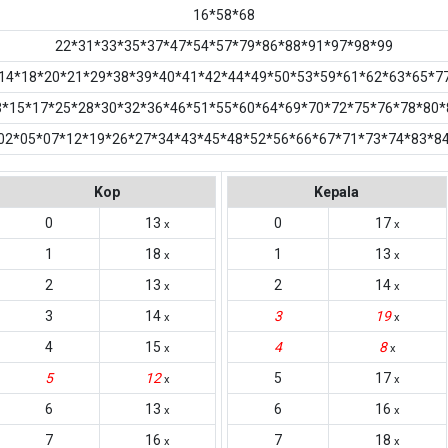
16*58*68
22*31*33*35*37*47*54*57*79*86*88*91*97*98*99
14*18*20*21*29*38*39*40*41*42*44*49*50*53*59*61*62*63*65*7
3*15*17*25*28*30*32*36*46*51*55*60*64*69*70*72*75*76*78*80*
02*05*07*12*19*26*27*34*43*45*48*52*56*66*67*71*73*74*83*8
Kop
Kepala
0
13
0
17
x
x
1
18
1
13
x
x
2
13
2
14
x
x
3
14
3
19
x
x
4
15
4
8
x
x
5
12
5
17
x
x
6
13
6
16
x
x
7
16
7
18
x
x