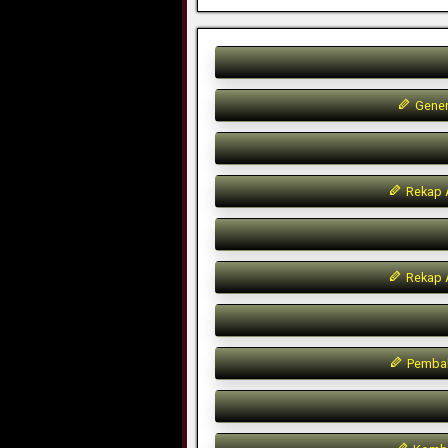
Gener
Rekap 
Rekap 
Pembal