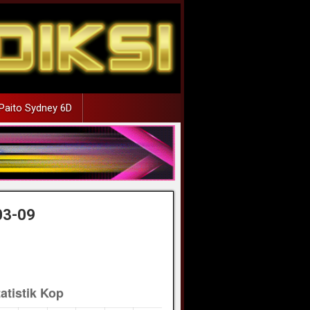
Paito Sydney 6D
03-09