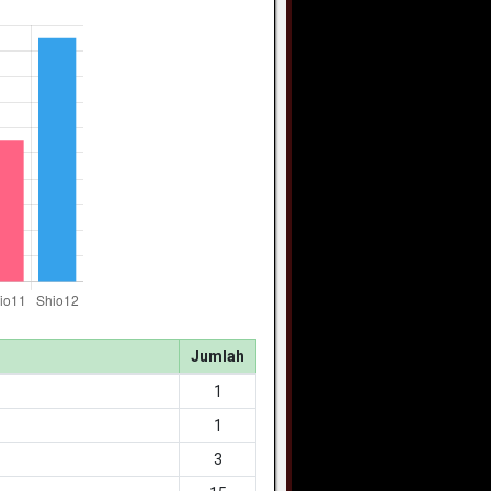
Jumlah
1
1
3