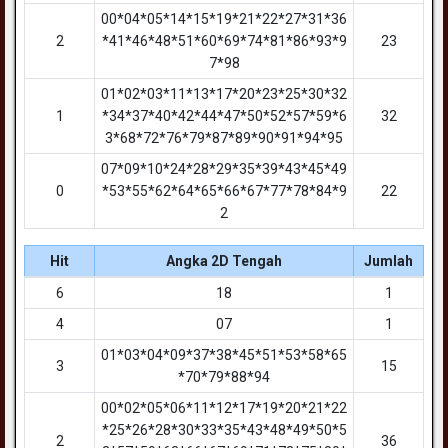
00*04*05*14*15*19*21*22*27*31*36
2
*41*46*48*51*60*69*74*81*86*93*9
23
7*98
01*02*03*11*13*17*20*23*25*30*32
1
*34*37*40*42*44*47*50*52*57*59*6
32
3*68*72*76*79*87*89*90*91*94*95
07*09*10*24*28*29*35*39*43*45*49
0
*53*55*62*64*65*66*67*77*78*84*9
22
2
Hit
Angka 2D Tengah
Jumlah
6
18
1
4
07
1
01*03*04*09*37*38*45*51*53*58*65
3
15
*70*79*88*94
00*02*05*06*11*12*17*19*20*21*22
*25*26*28*30*33*35*43*48*49*50*5
2
36