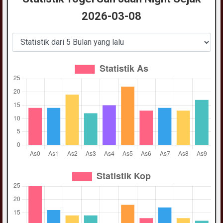
2026-03-08