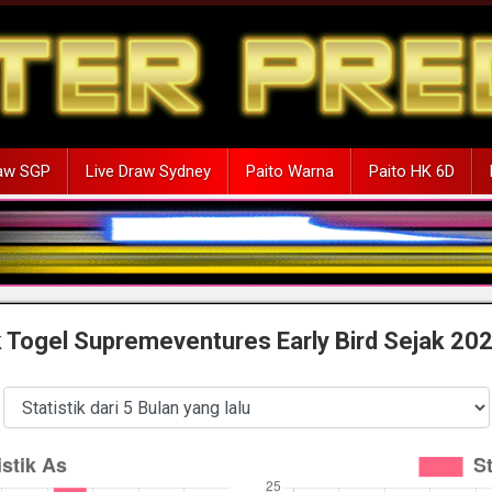
raw SGP
Live Draw Sydney
Paito Warna
Paito HK 6D
ik Togel Supremeventures Early Bird Sejak 20