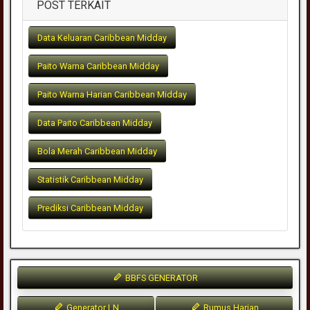
POST TERKAIT
Data Keluaran Caribbean Midday
Paito Warna Caribbean Midday
Paito Warna Harian Caribbean Midday
Data Paito Caribbean Midday
Bola Merah Caribbean Midday
Statistik Caribbean Midday
Prediksi Caribbean Midday
BBFS GENERATOR
Generator LN
Rumus Harian