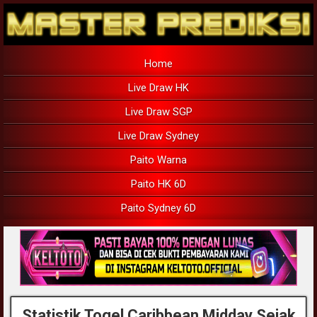
Home
Live Draw HK
Live Draw SGP
Live Draw Sydney
Paito Warna
Paito HK 6D
Paito Sydney 6D
Statistik Togel Caribbean Midday Sejak