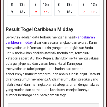
8
13
8
15
8
18
8
13
x
x
x
x
9
13
9
11
9
18
9
22
x
x
x
x
Result Togel Caribbean Midday
Berikut ini adalah data terbaru mengenai hasil
Pengeluaran
caribbean midday
, disajikan secara lengkap dan akurat. Kami
menyediakan informasi terkini yang memungkinkan Anda
untuk melakukan analisis statistik mendalam, termasuk
kategori seperti AS, Kop, Kepala, dan Ekor, serta mengevaluasi
pola ganjil-genap dan variasi besar-kecil. Kami juga
menyediakan tabel pengeluaran harian dari periode
sebelumnya untuk mempermudah analisis lebih lanjut. Data ini
dirancang untuk membantu Anda merumuskan prediksi yang
lebih akurat dan meningkatkan strategi taruhan dengan akses
yang mudah dan pembaruan konsisten, menjadikannya
sumber berharga bagi para pemain togel.