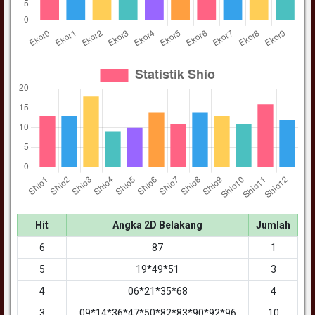
Hit
Angka 2D Belakang
Jumlah
6
87
1
5
19*49*51
3
4
06*21*35*68
4
3
09*14*36*47*50*82*83*90*92*96
10