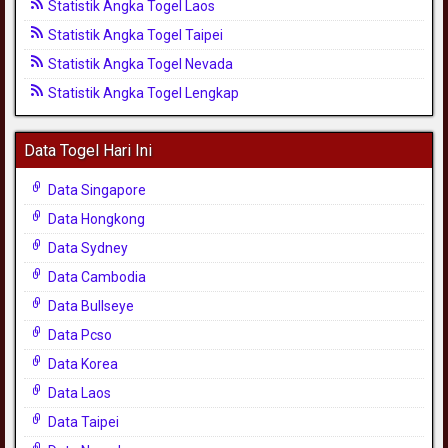
Statistik Angka Togel Laos
Statistik Angka Togel Taipei
Statistik Angka Togel Nevada
Statistik Angka Togel Lengkap
Data Togel Hari Ini
Data Singapore
Data Hongkong
Data Sydney
Data Cambodia
Data Bullseye
Data Pcso
Data Korea
Data Laos
Data Taipei