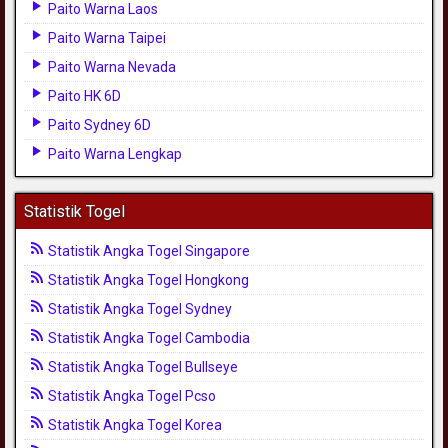
Paito Warna Laos
Paito Warna Taipei
Paito Warna Nevada
Paito HK 6D
Paito Sydney 6D
Paito Warna Lengkap
Statistik Togel
Statistik Angka Togel Singapore
Statistik Angka Togel Hongkong
Statistik Angka Togel Sydney
Statistik Angka Togel Cambodia
Statistik Angka Togel Bullseye
Statistik Angka Togel Pcso
Statistik Angka Togel Korea