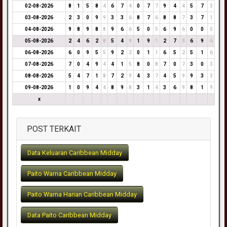
02-08-2026
8
1
5
8
4
6
7
4
0
7
7
9
4
4
5
7
3
03-08-2026
2
3
0
9
9
3
3
6
8
7
6
8
8
7
3
7
1
04-08-2026
9
8
9
8
8
9
6
6
5
0
5
6
9
6
0
0
0
05-08-2026
2
4
6
2
8
5
4
9
1
9
1
2
7
9
6
9
6
06-08-2026
6
0
9
5
5
9
2
2
0
1
1
6
5
2
5
1
6
07-08-2026
7
0
4
9
4
4
1
5
8
0
8
7
0
7
3
0
3
08-08-2026
5
4
7
1
8
7
2
9
4
3
7
4
5
9
9
3
3
09-08-2026
1
0
9
4
4
8
9
8
3
1
4
3
6
9
8
1
9
x
POST TERKAIT
Data Keluaran Caribbean Midday
Paito Warna Caribbean Midday
Paito Warna Harian Caribbean Midday
Data Paito Caribbean Midday