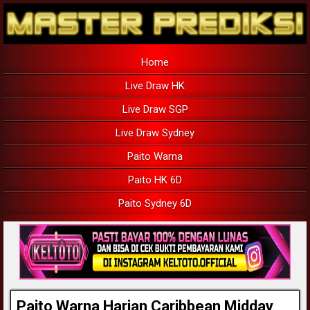
Home
Live Draw HK
Live Draw SGP
Live Draw Sydney
Paito Warna
Paito HK 6D
Paito Sydney 6D
Paito Warna Harian Caribbean Midday