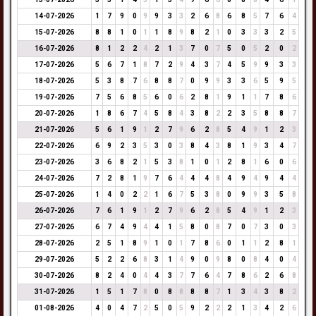
14-07-2026
1
7
9
0
9
9
3
3
2
6
8
6
8
5
7
6
4
15-07-2026
8
8
1
0
1
1
8
9
8
2
1
0
3
3
3
2
5
16-07-2026
8
1
2
2
4
2
1
3
7
0
7
5
0
5
2
0
2
17-07-2026
5
6
7
1
8
7
2
9
4
3
7
4
5
9
9
3
3
18-07-2026
5
3
8
7
6
8
8
7
0
9
9
3
3
6
5
9
5
19-07-2026
7
5
6
8
5
6
0
6
2
8
1
9
1
1
7
8
6
20-07-2026
1
8
6
7
4
5
8
4
3
8
2
2
3
5
8
8
7
21-07-2026
5
6
1
9
1
2
7
9
6
2
8
5
4
9
1
2
3
22-07-2026
6
9
2
3
5
3
0
3
8
4
3
8
1
9
3
4
7
23-07-2026
3
6
8
2
1
5
3
8
1
0
1
2
8
1
6
0
6
24-07-2026
7
2
8
1
9
7
6
4
4
4
8
4
9
4
9
4
4
25-07-2026
1
4
0
2
2
1
6
7
5
3
8
0
9
9
3
5
8
26-07-2026
7
6
1
9
1
2
7
9
6
2
8
5
4
9
1
2
3
27-07-2026
6
7
4
9
4
4
1
5
8
0
8
7
0
7
3
0
3
28-07-2026
2
5
1
8
9
1
0
1
7
8
6
0
1
1
2
8
1
29-07-2026
5
2
2
6
8
3
1
4
9
0
9
8
0
8
4
0
4
30-07-2026
8
2
4
0
4
4
3
7
7
6
4
7
8
6
2
6
8
31-07-2026
1
5
1
7
8
0
8
8
8
8
7
1
3
4
3
8
2
01-08-2026
4
0
4
7
2
5
0
5
9
2
2
2
1
3
4
2
6