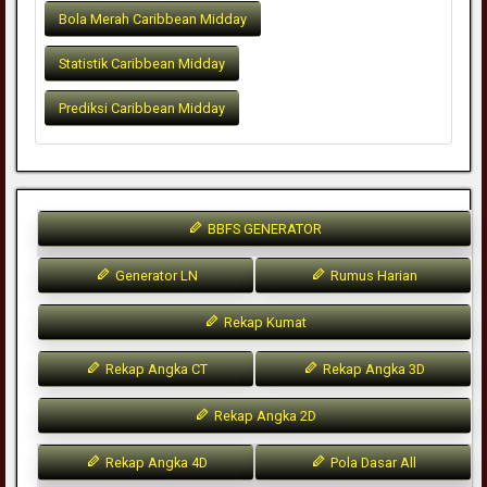
Bola Merah Caribbean Midday
Statistik Caribbean Midday
Prediksi Caribbean Midday
BBFS GENERATOR
Generator LN
Rumus Harian
Rekap Kumat
Rekap Angka CT
Rekap Angka 3D
Rekap Angka 2D
Rekap Angka 4D
Pola Dasar All