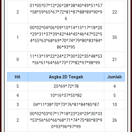
01*05*07*12*26*28*38*40*49*51*57
2
*58*59*65*67*72*81*87*88*89*90*9
22
6
00*02*04*06*09*10*14*15*17*18*20
*29*31*37*39*42*44*45*46*47*52*5
1
35
4*55*63*68*69*70*74*79*80*83*84*
86*93*95
11*13*19*22*24*27*30*32*35*48*53
0
21
*56*61*64*66*73*77*82*97*98*99
Hit
Angka 2D Tengah
Jumlah
5
25*69*72*78
4
4
10*16*37*55*82
5
3
04*11*38*70*73*76*81*84*85*87
10
00*02*03*07*17*18*23*24*29*30*33
2
*53*56*60*66*68*71*74*75*80*83*9
26
0*93*96*97*99