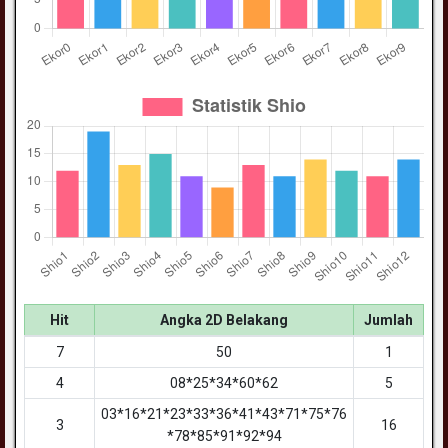
Hit
Angka 2D Belakang
Jumlah
7
50
1
4
08*25*34*60*62
5
03*16*21*23*33*36*41*43*71*75*76
3
16
*78*85*91*92*94