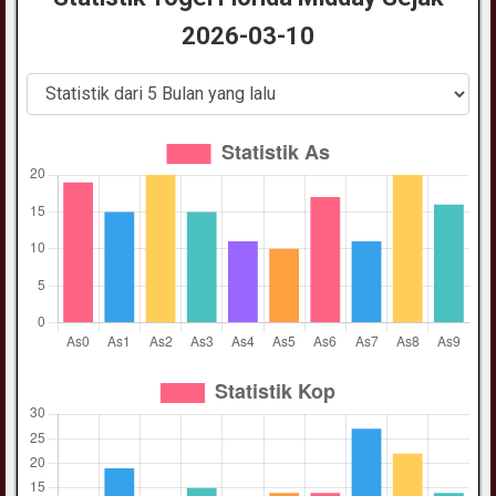
2026-03-10