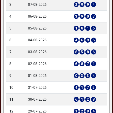
3
07-08-2026
2
9
9
4
4
06-08-2026
3
9
0
7
5
05-08-2026
1
8
1
6
6
04-08-2026
4
6
9
6
7
03-08-2026
8
5
8
6
8
02-08-2026
6
8
7
1
9
01-08-2026
0
3
3
4
10
31-07-2026
4
1
7
5
11
30-07-2026
6
1
2
8
12
29-07-2026
3
2
9
4