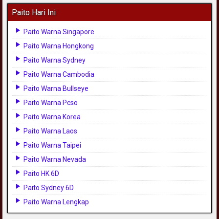
Paito Hari Ini
Paito Warna Singapore
Paito Warna Hongkong
Paito Warna Sydney
Paito Warna Cambodia
Paito Warna Bullseye
Paito Warna Pcso
Paito Warna Korea
Paito Warna Laos
Paito Warna Taipei
Paito Warna Nevada
Paito HK 6D
Paito Sydney 6D
Paito Warna Lengkap