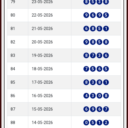
79
23-05-2026
8
5
3
8
80
22-05-2026
9
6
9
5
81
21-05-2026
6
8
5
1
82
20-05-2026
9
8
5
8
83
19-05-2026
8
7
3
6
84
18-05-2026
7
5
6
5
85
17-05-2026
8
3
8
1
86
16-05-2026
4
3
0
8
87
15-05-2026
6
9
6
7
88
14-05-2026
0
5
1
2