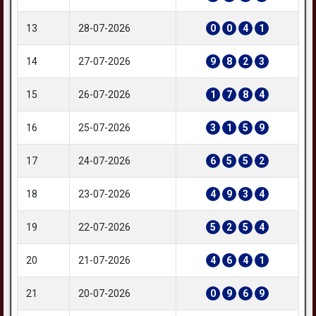
13
28-07-2026
0
0
4
1
14
27-07-2026
9
8
2
3
15
26-07-2026
1
7
8
4
16
25-07-2026
3
1
5
9
17
24-07-2026
6
5
5
2
18
23-07-2026
4
9
3
4
19
22-07-2026
5
2
5
4
20
21-07-2026
4
6
4
1
21
20-07-2026
0
9
6
9