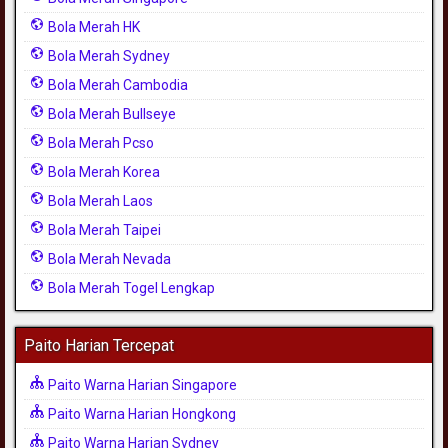
Bola Merah HK
Bola Merah Sydney
Bola Merah Cambodia
Bola Merah Bullseye
Bola Merah Pcso
Bola Merah Korea
Bola Merah Laos
Bola Merah Taipei
Bola Merah Nevada
Bola Merah Togel Lengkap
Paito Harian Tercepat
Paito Warna Harian Singapore
Paito Warna Harian Hongkong
Paito Warna Harian Sydney