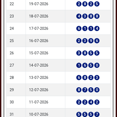
22
19-07-2026
2
8
2
5
23
18-07-2026
4
3
8
8
24
17-07-2026
6
1
1
4
25
16-07-2026
2
3
9
6
26
15-07-2026
3
8
5
5
27
14-07-2026
1
6
5
0
28
13-07-2026
6
8
2
3
29
12-07-2026
8
7
5
0
30
11-07-2026
2
2
4
2
31
10-07-2026
5
5
5
7