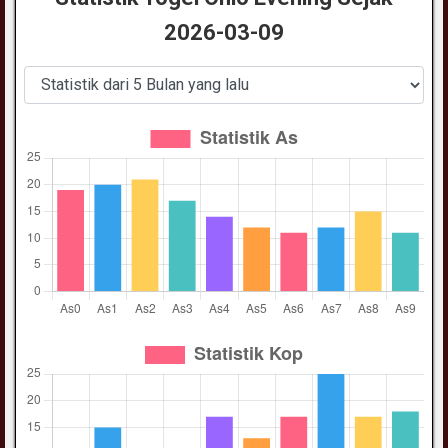
2026-03-09