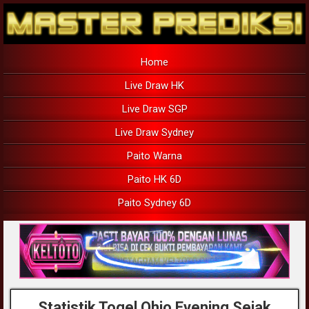
Home
Live Draw HK
Live Draw SGP
Live Draw Sydney
Paito Warna
Paito HK 6D
Paito Sydney 6D
Statistik Togel Ohio Evening Sejak