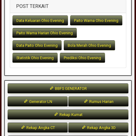
POST TERKAIT
Data Keluaran Ohio Evening
Paito Warna Ohio Evening
Paito Warna Harian Ohio Evening
Data Paito Ohio Evening
Bola Merah Ohio Evening
Statistik Ohio Evening
Prediksi Ohio Evening
BBFS GENERATOR
Generator LN
Rumus Harian
Rekap Kumat
Rekap Angka CT
Rekap Angka 3D