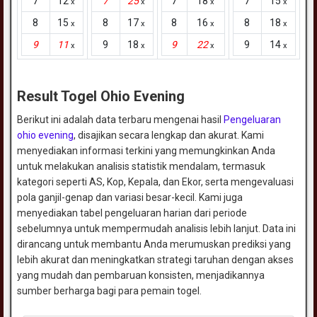
7
12
7
25
7
18
7
15
x
x
x
x
8
15
8
17
8
16
8
18
x
x
x
x
9
11
9
18
9
22
9
14
x
x
x
x
Result Togel Ohio Evening
Berikut ini adalah data terbaru mengenai hasil
Pengeluaran
ohio evening
, disajikan secara lengkap dan akurat. Kami
menyediakan informasi terkini yang memungkinkan Anda
untuk melakukan analisis statistik mendalam, termasuk
kategori seperti AS, Kop, Kepala, dan Ekor, serta mengevaluasi
pola ganjil-genap dan variasi besar-kecil. Kami juga
menyediakan tabel pengeluaran harian dari periode
sebelumnya untuk mempermudah analisis lebih lanjut. Data ini
dirancang untuk membantu Anda merumuskan prediksi yang
lebih akurat dan meningkatkan strategi taruhan dengan akses
yang mudah dan pembaruan konsisten, menjadikannya
sumber berharga bagi para pemain togel.