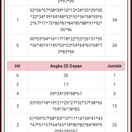
0*97*99
02*06*07*08*09*10*13*24*25*29*30
*32*34*39*44*48*52*55*56*58*59*6
1
34
2*67*71*75*80*81*84*85*88*91*92*
95*96
00*03*04*16*17*18*22*23*26*31*35
0
*36*40*41*45*50*53*54*64*65*68*7
24
0*83*94
Hit
Angka 2D Depan
Jumlah
6
26
1
5
17
1
4
09*24*39*48*67
5
03*05*18*19*21*25*27*32*37*38*56
3
15
*59*76*78*83
01*04*07*08*XX*10*11*16*34*41*43
2
*47*51*57*64*65*74*80*82*84*89*9
25
0*91*95*97