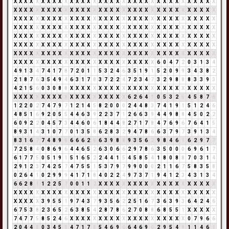
X
X
X
X
X
X
X
X
X
X
X
X
X
X
X
X
X
X
X
X
X
X
X
X
X
X
X
X
X
X
X
X
X
X
X
X
X
X
X
X
X
X
X
X
X
X
X
X
X
X
X
X
X
X
X
X
X
X
X
X
X
X
X
X
X
X
X
X
X
X
X
X
X
X
X
X
X
X
X
X
X
X
X
X
X
X
X
X
X
X
X
X
X
X
X
X
X
X
X
X
X
X
X
X
X
X
X
X
X
X
X
X
X
X
X
X
X
X
X
X
X
X
X
X
X
X
X
X
X
X
X
X
X
X
X
X
X
X
X
X
X
X
X
X
X
X
X
X
X
X
X
X
X
X
X
X
X
X
X
X
X
X
X
X
X
X
X
X
X
X
X
X
X
X
X
X
X
X
X
X
X
X
X
X
X
X
X
X
X
X
X
X
X
X
X
X
X
X
X
X
X
X
X
X
X
X
X
X
X
X
X
X
X
X
X
X
X
X
X
X
X
X
X
X
X
X
X
X
X
X
X
X
X
X
X
X
X
X
X
X
X
X
X
X
X
X
X
X
X
X
X
X
X
X
X
X
X
X
X
X
X
X
X
X
X
X
X
X
X
X
6
0
4
7
2
0
3
1
3
4
4
9
1
3
4
7
4
1
7
8
7
2
0
1
1
5
3
2
4
6
3
5
1
9
1
5
2
0
9
9
3
4
3
8
2
2
1
8
7
6
3
5
4
9
4
6
3
1
7
8
3
7
2
2
4
7
2
3
4
7
3
2
9
8
8
8
3
3
9
3
4
2
1
5
6
0
3
0
8
8
X
X
X
X
X
X
X
X
X
X
X
X
X
X
X
X
X
X
X
X
X
X
X
X
X
X
X
X
X
X
X
X
X
X
X
X
X
X
X
X
X
X
X
X
X
6
2
6
4
1
0
5
3
2
5
4
5
8
7
6
1
2
2
0
2
7
4
7
9
7
1
2
1
4
5
8
2
0
0
0
2
4
4
8
3
7
4
1
9
1
5
1
2
4
6
4
8
5
1
6
9
2
0
5
5
4
4
6
3
9
2
2
3
7
1
2
6
6
3
9
4
4
9
8
8
4
5
0
2
2
6
0
9
2
2
0
4
5
7
3
4
4
6
0
6
1
8
4
4
8
2
7
1
7
8
4
7
6
9
6
7
6
4
1
5
8
9
3
1
4
3
1
0
7
7
0
1
3
5
8
6
2
8
3
2
9
4
7
8
6
6
3
7
9
7
3
9
1
3
4
8
3
1
6
7
7
4
8
9
8
6
6
6
2
8
6
3
9
8
8
9
3
5
6
2
9
8
4
6
1
6
2
9
7
7
7
2
5
8
4
0
8
6
9
6
4
4
6
5
2
6
3
0
6
6
2
9
7
8
6
3
5
0
0
0
6
9
6
1
7
6
1
7
7
5
0
5
1
9
1
5
1
6
5
2
2
4
4
1
5
4
5
8
5
4
1
8
0
8
8
7
0
3
1
4
2
9
1
2
3
7
4
2
5
7
4
7
5
5
1
5
3
7
9
7
9
9
0
0
0
2
1
1
6
7
5
8
3
5
8
0
2
6
4
1
0
2
9
9
9
4
1
7
1
8
4
0
2
2
4
9
7
3
7
1
9
4
1
2
3
4
3
1
3
4
6
6
2
8
1
1
2
2
5
7
0
0
1
1
2
X
X
X
X
X
X
X
X
X
X
X
X
X
X
X
X
X
X
X
X
X
X
X
X
X
X
X
X
X
X
X
X
X
X
X
X
X
X
X
X
X
X
X
X
X
X
X
X
X
X
X
X
X
X
X
X
X
X
X
X
3
9
5
5
1
9
7
4
3
7
9
3
5
6
2
2
5
1
6
7
3
6
3
9
3
6
4
2
4
6
6
7
5
3
8
2
3
6
5
2
6
3
8
5
4
2
8
7
8
6
2
7
0
8
8
6
8
5
5
1
X
X
X
X
X
7
4
7
7
5
8
5
2
4
6
X
X
X
X
X
X
X
X
X
X
X
X
X
X
X
X
X
X
X
X
0
7
9
6
6
2
0
4
4
8
0
3
4
5
9
4
7
1
7
8
5
4
6
9
6
6
4
6
9
6
2
9
5
4
9
1
1
4
6
1