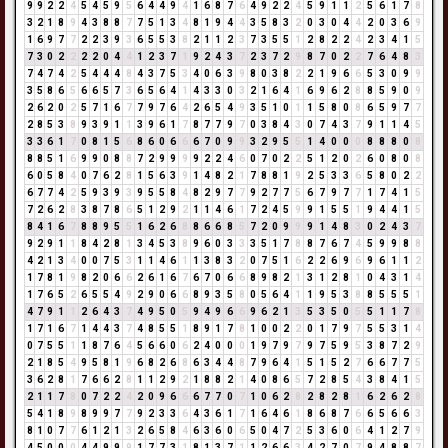
9
9
2
2
4
5
4
5
9
5
6
4
4
9
4
1
6
8
7
6
4
9
2
2
4
5
9
1
1
2
5
6
1
7
8
3
2
1
8
9
4
3
8
8
7
7
5
1
3
4
8
1
9
4
4
3
5
8
3
2
0
3
0
4
4
2
0
3
6
9
1
6
9
7
7
2
2
3
9
3
6
5
5
3
8
2
1
1
2
3
7
3
5
5
1
2
8
2
2
4
2
3
4
1
5
7
3
0
2
2
2
2
0
4
4
1
2
3
7
1
9
2
4
3
7
2
3
7
2
9
8
7
0
2
2
7
6
4
8
3
7
4
7
4
2
5
4
4
4
8
4
3
7
5
3
4
0
6
3
9
8
0
3
8
2
2
1
9
6
6
5
3
0
9
9
3
5
8
6
5
6
6
5
7
3
6
5
6
4
1
4
3
3
0
3
2
1
6
4
1
6
9
6
2
8
8
5
9
0
9
2
6
2
0
2
5
7
1
6
7
7
9
7
6
4
2
6
5
4
9
3
5
1
0
1
1
5
8
0
8
6
5
9
7
7
2
8
5
3
8
9
3
9
1
1
3
9
6
1
7
8
7
7
9
7
0
3
8
4
3
0
7
4
3
7
9
1
1
4
5
3
3
6
1
7
0
8
1
5
6
8
6
0
6
6
6
7
0
9
9
3
2
9
5
5
1
4
0
0
0
8
8
8
0
8
8
8
5
1
6
9
9
0
8
8
7
2
9
9
9
9
2
2
4
6
0
7
0
2
2
5
1
2
0
2
6
0
8
0
8
6
0
5
8
4
0
7
6
2
8
1
5
6
3
9
1
4
8
2
1
7
8
8
1
9
2
5
3
3
6
5
8
0
2
2
6
7
7
4
2
5
9
3
9
3
9
5
5
8
4
8
2
9
7
7
9
2
7
7
5
6
7
9
7
7
1
7
4
1
5
7
2
6
2
8
3
8
7
8
6
5
1
2
9
2
1
1
4
6
1
7
2
4
5
9
9
1
5
5
1
9
4
4
1
5
8
4
1
6
7
8
8
9
5
5
1
6
2
6
8
8
6
6
8
5
7
2
0
9
9
9
1
4
8
3
0
2
4
3
7
9
2
9
1
1
8
4
2
8
1
3
4
5
3
8
9
6
0
3
3
3
5
1
7
8
8
7
6
7
4
5
9
9
8
8
4
2
1
3
4
0
0
7
5
3
1
1
4
6
1
1
3
8
3
2
0
7
5
1
6
2
2
6
9
6
9
6
1
1
2
1
7
8
1
9
8
2
0
6
6
2
6
1
6
7
6
7
0
6
6
8
9
8
2
1
3
1
2
8
1
0
4
3
1
4
1
7
6
5
2
6
5
5
4
9
2
9
0
6
6
8
9
3
5
8
0
5
6
4
1
1
9
5
3
8
8
5
5
5
1
4
7
9
1
1
2
6
4
3
7
4
9
5
0
5
9
4
9
6
6
9
6
2
1
3
5
3
5
0
5
5
1
1
7
8
1
7
1
6
7
1
4
4
3
7
4
8
5
5
1
8
9
1
7
8
1
0
0
2
2
0
1
7
9
7
5
5
3
1
4
0
7
5
5
1
1
8
7
6
4
5
6
6
0
6
2
4
0
0
0
1
9
7
9
7
9
7
5
9
5
3
8
7
2
9
2
1
8
5
4
9
5
8
1
9
6
8
2
6
8
6
3
4
4
8
7
9
6
4
1
5
1
5
2
7
6
6
7
7
5
3
6
2
8
1
7
6
6
2
8
1
1
2
9
2
1
8
8
2
1
4
0
8
6
5
7
2
8
5
4
3
8
4
1
5
2
1
1
7
8
0
7
2
2
4
2
0
9
6
6
6
7
7
0
7
1
0
6
2
8
2
8
2
8
1
6
2
6
2
8
5
4
1
8
9
8
9
9
7
7
9
2
3
3
6
4
3
6
1
7
1
6
4
6
1
8
6
8
7
6
6
5
6
6
3
8
1
0
7
7
6
1
2
1
3
2
6
5
8
4
6
3
6
0
6
5
0
4
7
2
5
3
6
0
6
4
1
2
7
9
4
5
0
0
0
4
4
9
9
9
1
7
7
3
1
8
1
3
7
1
1
2
6
6
3
4
2
7
0
7
9
4
8
8
7