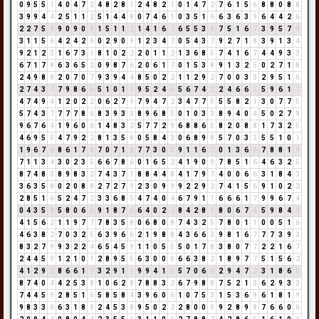
0
9
5
5
1
4
0
4
7
2
4
8
2
8
1
2
4
8
2
1
0
1
4
7
2
7
6
1
5
6
8
8
0
8
8
3
9
9
4
4
2
5
1
1
2
5
1
4
4
8
0
7
4
6
1
0
3
5
1
6
6
3
6
3
9
6
4
4
2
6
2
2
7
5
3
9
0
9
0
9
1
5
1
1
2
1
4
1
6
7
6
5
5
3
8
7
5
1
6
7
3
9
5
7
3
3
1
1
5
6
4
2
4
2
6
0
2
9
0
9
1
2
3
4
7
0
5
4
3
7
9
2
7
1
8
3
9
1
3
4
9
2
1
2
3
1
6
7
3
1
8
1
0
2
2
2
0
1
1
2
1
3
6
8
5
7
4
1
6
7
4
4
9
3
3
6
7
1
7
8
6
3
6
5
2
0
9
8
7
6
2
0
6
1
7
0
1
5
3
8
9
1
3
2
5
0
2
7
1
8
2
4
9
8
8
2
0
7
0
7
9
3
9
4
4
8
5
0
2
2
1
1
2
9
2
7
0
0
3
3
2
9
5
1
6
2
7
4
3
7
7
9
8
6
5
5
1
0
1
1
9
5
2
4
6
5
6
7
4
2
2
4
6
6
3
5
9
6
1
7
4
7
4
9
4
1
2
0
2
2
0
6
2
7
9
7
9
4
7
2
3
4
7
7
5
5
5
8
2
1
3
0
7
7
5
5
7
4
3
7
7
7
7
8
6
8
3
9
3
3
8
9
6
8
5
0
1
0
3
3
8
9
4
0
4
5
0
2
7
9
9
6
7
6
4
1
9
6
0
6
1
4
8
3
2
5
7
7
2
9
6
8
8
6
5
8
2
0
8
8
1
7
3
2
5
4
6
9
5
5
4
7
9
2
2
8
1
3
5
8
0
5
8
4
3
0
6
8
9
8
5
7
0
3
3
5
5
1
0
1
1
9
6
7
4
8
6
1
7
8
7
0
7
1
8
7
7
3
0
3
9
1
1
6
7
0
1
3
6
9
7
8
8
1
9
7
1
1
3
4
3
0
2
3
5
6
6
7
8
6
0
1
6
5
2
4
1
9
0
9
7
8
5
1
6
4
6
3
2
5
8
7
4
8
3
8
9
8
3
2
7
4
3
7
1
8
8
4
4
8
4
1
7
9
7
4
0
0
6
6
3
1
8
4
3
3
6
3
5
8
0
2
0
8
8
2
7
2
7
9
2
3
0
9
9
9
2
2
9
2
7
4
1
5
6
9
1
0
2
2
2
8
5
1
6
5
2
4
7
2
3
3
6
8
5
4
7
4
0
4
6
7
9
1
1
6
6
6
1
7
9
9
6
7
4
0
4
3
5
8
5
8
0
6
6
9
1
8
7
6
6
4
0
2
2
8
4
2
8
1
8
0
6
7
4
5
9
8
4
3
4
1
5
6
2
1
1
9
7
7
7
8
3
5
8
0
6
8
0
8
7
4
3
2
5
7
8
0
1
1
0
0
5
1
6
4
6
3
8
2
7
0
3
2
5
6
3
9
6
6
2
1
9
8
8
4
3
6
6
3
9
8
1
6
7
7
7
3
9
3
8
3
2
7
9
9
3
2
2
4
6
5
4
5
9
1
1
0
5
5
5
0
1
7
8
3
8
0
7
7
2
2
1
6
7
2
4
4
5
9
1
2
1
0
1
2
8
9
5
5
6
3
0
0
0
6
6
3
8
2
1
8
9
7
7
5
1
5
6
2
4
1
2
9
2
8
6
6
1
7
3
2
9
1
1
9
9
4
1
5
5
7
0
6
6
2
9
4
7
2
3
1
8
6
5
8
7
4
0
4
4
2
5
3
8
1
0
6
2
8
7
8
8
3
2
6
7
9
8
8
7
5
2
1
3
6
2
9
3
3
7
4
4
5
9
2
8
5
1
6
5
8
5
8
4
3
9
6
0
6
1
0
7
5
3
1
5
3
6
9
6
1
8
1
9
9
8
3
3
6
6
3
1
8
9
2
4
5
3
8
9
5
0
2
2
2
8
0
0
0
9
2
8
9
8
7
6
6
0
6