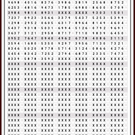
9
6
9
8
8
4
0
1
6
7
8
3
7
6
4
3
9
8
6
5
3
8
1
9
1
2
5
6
8
5
8
7
5
2
7
6
2
5
3
8
4
8
1
6
7
9
4
7
3
1
1
7
8
5
4
6
9
8
0
8
8
6
0
0
0
0
7
0
9
9
3
9
8
4
3
9
8
1
4
5
8
9
3
1
4
X
X
X
X
X
X
X
X
X
X
9
3
0
3
3
1
5
0
1
1
7
2
3
7
1
0
9
2
3
5
3
5
6
6
3
3
3
7
9
7
5
4
3
7
1
5
2
5
3
8
5
3
9
9
9
1
2
9
8
8
2
9
5
2
7
0
6
0
5
5
6
3
1
7
8
8
9
6
4
1
8
1
4
9
4
4
6
0
4
4
5
4
3
7
1
9
3
1
8
9
5
0
3
1
4
6
9
9
4
4
5
1
2
6
8
0
7
9
2
2
9
6
9
1
1
3
6
3
7
1
3
1
2
1
3
2
9
5
8
4
8
7
1
7
8
7
1
1
0
1
9
8
3
9
3
6
4
5
0
5
0
9
5
2
7
7
6
4
7
2
0
9
4
0
4
4
9
6
2
8
6
7
7
8
6
4
0
8
6
5
3
1
1
3
4
3
5
9
4
4
1
6
8
0
8
5
3
5
0
5
9
2
9
7
7
3
9
5
6
2
7
1
3
0
3
7
3
2
1
3
8
3
4
6
1
5
0
2
0
2
8
7
7
8
6
5
7
1
4
5
3
1
2
4
6
0
8
6
6
3
4
2
7
6
4
5
4
5
4
9
8
3
4
2
6
7
2
5
2
7
2
7
9
4
4
6
8
7
3
1
2
3
3
5
8
7
4
7
3
1
8
3
3
9
3
5
8
7
8
6
3
5
9
2
2
X
X
X
X
X
X
X
X
X
X
X
X
X
X
X
X
X
X
X
X
X
X
X
X
X
X
X
X
X
X
X
X
X
X
X
X
X
X
X
X
X
X
X
X
X
X
X
X
X
X
X
X
X
X
X
X
X
X
X
X
X
X
X
X
X
X
X
X
X
X
X
X
X
X
X
X
X
X
X
X
X
X
X
X
X
X
X
X
X
X
X
X
X
X
X
X
X
X
X
X
X
X
X
X
X
X
X
X
X
X
X
X
X
X
X
X
X
X
X
X
X
X
X
X
X
X
X
X
X
X
X
X
X
X
X
X
X
X
X
X
X
X
X
X
X
X
X
X
X
X
X
X
X
X
X
X
X
X
X
X
X
X
X
X
X
X
X
X
X
X
X
X
X
X
X
X
X
X
X
X
X
X
X
X
X
X
X
X
X
X
X
X
X
X
X
X
X
X
X
X
X
X
X
X
X
X
X
X
X
X
X
X
X
X
X
X
X
X
X
X
X
X
X
X
X
X
X
X
X
X
X
X
X
X
X
X
X
X
X
X
X
X
X
X
X
X
X
X
X
X
X
X
X
X
X
X
X
X
X
X
X
X
X
X
X
X
X
X
X
X
X
X
X
X
X
X
X
X
X
X
X
X
X
X
X
X
X
X
X
X
X
X
X
X
X
X
X
X
X
X
X
X
X
X
X
X
X
X
X
X
X
X
X
X
X
X
X
X
X
X
X
X
X
X
X
X
X
X
X
X
X
X
X
X
X
X
X
X
X
X
X
X
X
X
X
X
X
X
X
X
X
X
X
X
X
X
X
X
X
X
X
X
X
X
X
X
X
X
X
X
X
X
X
X
X
X
X
X
X
X
X
X
X
X
X
X
X
X
X
X
X
X
X
X
X
X
X
X
X
X
X
X
X
X
X
X
X
X
X
X
X
X
X
X
X
X
X
X
X
X
X
X
X
X
X
X
X
X
X
X
X
X
X
X
X
X
X
X
X
X
X
X
X
X
X
X
X
X
X
X
X
X
X
X
X
X
X
X
X
X
X
X
X
X
X
X
X
X
X
X
X
X
X
X
X
X
X
X
X
X
X
X
X
X
X
X
X
X
X
X
X
X
X
X
X
X
X
X
X
X
X
X
X
X
X
X
X
X
X
X