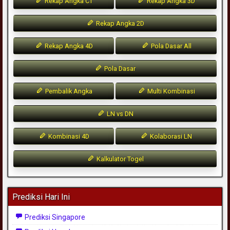
Rekap Angka CT
Rekap Angka 3D
Rekap Angka 2D
Rekap Angka 4D
Pola Dasar All
Pola Dasar
Pembalik Angka
Multi Kombinasi
LN vs DN
Kombinasi 4D
Kolaborasi LN
Kalkulator Togel
Prediksi Hari Ini
Prediksi Singapore