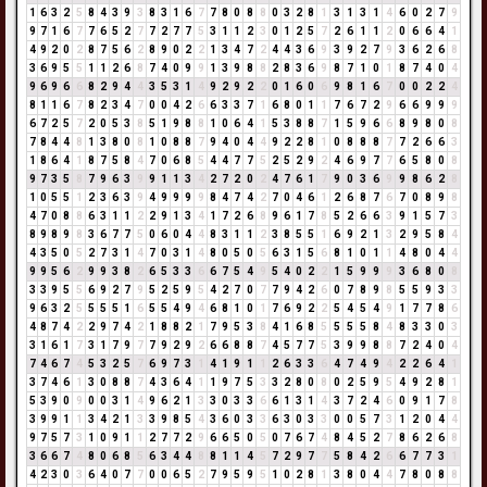
1
6
3
2
5
8
4
3
9
3
8
3
1
6
7
7
8
0
8
8
0
3
2
8
1
3
1
3
1
4
6
0
2
7
9
9
7
1
6
7
7
6
5
2
7
7
2
7
7
5
3
1
1
2
3
0
1
2
5
7
2
6
1
1
2
0
6
6
4
1
4
9
2
0
2
8
7
5
6
2
8
9
0
2
2
1
3
4
7
2
4
4
3
6
9
3
9
2
7
9
3
6
2
6
8
3
6
9
5
5
1
1
2
6
8
7
4
0
9
9
1
3
9
8
8
2
8
3
6
9
8
7
1
0
1
8
7
4
0
4
9
6
9
6
6
8
2
9
4
4
3
5
3
1
4
9
2
9
2
2
0
1
6
0
6
9
8
1
6
7
0
0
2
2
4
8
1
1
6
7
8
2
3
4
7
0
0
4
2
6
6
3
3
7
1
6
8
0
1
1
7
6
7
2
9
6
6
9
9
9
6
7
2
5
7
2
0
5
3
8
5
1
9
8
8
1
0
6
4
1
5
3
8
8
7
1
5
9
6
6
8
9
8
0
8
7
8
4
4
8
1
3
8
0
8
1
0
8
8
7
9
4
0
4
4
9
2
2
8
1
0
8
8
8
7
7
2
6
6
3
1
8
6
4
1
8
7
5
8
4
7
0
6
8
5
4
4
7
7
5
2
5
2
9
2
4
6
9
7
7
6
5
8
0
8
9
7
3
5
8
7
9
6
3
9
9
1
1
3
4
2
7
2
0
2
4
7
6
1
7
9
0
3
6
9
9
8
6
2
8
1
0
5
5
1
2
3
6
3
9
4
9
9
9
9
8
4
7
4
2
7
0
4
6
1
2
6
8
7
6
7
0
8
9
8
4
7
0
8
8
6
3
1
1
2
2
9
1
3
4
1
7
2
6
8
9
6
1
7
8
5
2
6
6
3
9
1
5
7
3
8
9
8
9
8
3
6
7
7
5
0
6
0
4
4
8
3
1
1
2
3
8
5
5
1
6
9
2
1
3
2
9
5
8
4
4
3
5
0
5
2
7
3
1
4
7
0
3
1
4
8
0
5
0
5
6
3
1
5
6
8
1
0
1
1
4
8
0
4
4
9
9
5
6
2
9
9
3
8
2
6
5
3
3
6
6
7
5
4
9
5
4
0
2
2
1
5
9
9
9
3
6
8
0
8
3
3
9
5
5
6
9
2
7
9
5
2
5
9
5
4
2
7
0
7
7
9
4
2
6
0
7
8
9
8
5
5
9
3
3
9
6
3
2
5
5
5
5
1
6
5
5
4
9
4
6
8
1
0
1
7
6
9
2
2
5
4
5
4
9
1
7
7
8
6
4
8
7
4
2
2
9
7
4
2
1
8
8
2
1
7
9
5
3
8
4
1
6
8
5
5
5
5
8
4
8
3
3
0
3
3
1
6
1
7
3
1
7
9
7
7
9
2
9
2
6
6
8
8
7
4
5
7
7
5
3
9
9
8
8
7
2
4
0
4
7
4
6
7
4
5
3
2
5
7
6
9
7
3
1
4
1
9
1
1
2
6
3
3
6
4
7
4
9
4
2
2
6
4
1
3
7
4
6
1
3
0
8
8
7
4
3
6
4
1
1
9
7
5
3
3
2
8
0
8
0
2
5
9
5
4
9
2
8
1
5
3
9
0
9
0
0
3
1
4
9
6
2
1
3
3
0
3
3
6
6
1
3
1
4
3
7
2
4
6
0
9
1
7
8
3
9
9
1
1
3
4
2
1
3
3
9
8
5
4
3
6
0
3
3
6
3
0
3
3
0
0
5
7
3
1
2
0
4
4
9
7
5
7
3
1
0
9
1
1
2
7
7
2
9
6
6
5
0
5
0
7
6
7
4
8
4
5
2
7
8
6
2
6
8
3
6
6
7
4
8
0
6
8
5
6
3
4
4
8
8
1
1
4
5
7
2
9
7
7
5
8
4
2
6
6
7
7
3
1
4
2
3
0
3
6
4
0
7
7
0
0
6
5
2
7
9
5
9
5
1
0
2
8
1
3
8
0
4
4
7
8
0
8
8