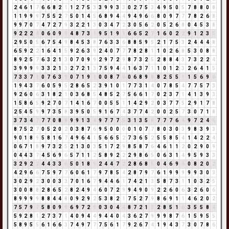
2
4
6
1
7
6
6
8
2
1
1
2
7
5
3
3
9
9
3
3
0
2
7
5
3
4
9
5
0
5
7
8
8
0
8
1
1
9
9
9
7
5
5
2
7
5
0
1
4
5
6
8
9
4
4
9
4
9
6
6
8
0
9
7
7
7
8
2
6
8
9
9
7
0
7
4
7
2
7
9
3
2
2
1
3
0
3
4
7
2
3
0
5
6
2
0
5
2
6
8
0
4
5
3
8
9
2
2
2
4
0
6
0
9
9
4
8
7
3
1
9
5
1
9
1
6
6
5
2
7
1
6
0
2
2
9
1
2
3
5
2
9
5
0
5
6
7
5
4
9
8
4
5
3
8
7
6
3
3
6
8
8
5
9
5
2
1
7
5
3
2
4
4
4
8
6
5
9
2
2
1
6
4
1
5
9
2
6
3
9
2
4
0
7
7
7
8
2
8
1
1
0
2
6
8
5
3
0
8
8
8
9
2
5
7
6
3
2
1
3
0
7
0
9
9
2
9
7
2
9
8
7
3
2
5
2
8
8
4
3
7
3
2
2
4
3
9
9
9
9
3
3
2
1
3
2
7
2
1
3
7
5
9
4
4
1
6
3
7
1
1
0
1
2
3
2
6
4
1
5
7
3
3
7
1
0
7
6
3
9
0
7
1
9
1
0
0
8
7
6
0
6
8
9
8
8
2
5
5
1
1
5
6
9
6
1
9
4
3
7
6
0
5
9
5
2
8
6
5
2
3
9
1
0
1
7
7
3
1
4
0
7
8
5
4
7
7
5
7
3
9
2
6
0
6
3
1
8
2
1
0
3
6
8
5
4
8
5
2
7
5
6
6
1
7
0
2
3
7
1
4
1
3
9
3
1
5
8
6
5
9
2
7
0
7
1
4
1
6
7
0
0
5
5
1
1
4
2
9
2
0
3
7
7
5
2
9
1
7
8
2
5
4
5
9
9
7
3
5
8
3
9
5
0
5
9
1
6
7
4
3
7
7
4
2
0
0
2
5
7
3
0
7
1
8
3
7
3
4
7
7
7
0
8
8
9
9
1
3
4
9
7
7
7
5
3
1
3
5
8
7
7
7
6
4
9
7
2
4
6
8
7
5
2
7
0
5
2
0
2
0
3
8
7
6
9
5
0
0
0
0
1
0
7
7
8
0
3
0
3
9
8
3
9
3
9
0
1
8
9
5
8
1
6
7
4
9
6
4
1
5
6
6
5
2
7
3
6
5
2
5
5
8
5
4
1
4
2
2
4
0
6
7
1
8
9
7
3
2
5
2
1
3
0
3
5
1
7
2
9
8
5
8
7
6
4
6
1
1
2
0
2
9
0
9
0
4
4
3
7
4
5
6
9
6
5
7
1
1
2
5
8
9
2
2
2
9
8
6
5
0
6
3
1
4
9
5
9
3
3
3
2
9
2
2
4
4
3
3
6
5
0
1
8
9
2
4
4
7
2
2
8
6
8
5
0
4
6
9
6
0
8
2
0
2
4
2
9
6
6
7
5
9
7
7
6
0
6
1
7
9
7
8
5
4
2
8
7
9
7
6
1
9
9
9
9
9
3
0
3
3
0
2
9
2
3
0
0
3
3
7
0
1
6
7
9
4
4
6
1
7
4
2
1
3
5
8
7
3
1
1
0
3
2
5
3
0
0
8
8
2
8
6
5
2
8
2
4
9
4
6
0
7
2
9
9
4
9
0
9
2
2
6
0
6
3
2
6
0
6
8
9
9
9
9
8
8
4
4
8
0
9
2
9
2
5
3
8
2
1
7
5
2
7
9
8
6
9
1
1
4
6
2
0
2
7
5
7
9
7
5
8
0
9
9
6
9
7
2
9
0
3
0
4
4
8
7
2
1
3
2
8
5
1
6
3
5
5
8
4
5
9
2
8
1
2
7
3
7
1
4
0
9
4
4
9
4
4
0
4
3
6
2
7
9
9
9
8
7
6
1
5
9
5
5
5
8
9
5
5
6
1
6
6
3
7
4
9
7
7
7
5
6
1
7
9
2
6
7
4
1
9
4
3
7
3
0
7
8
6