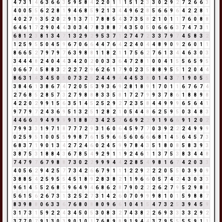
4
7
3
1
4
6
3
6
6
3
5
9
5
8
4
2
2
0
1
1
1
5
1
2
3
3
0
2
9
2
7
2
6
6
3
4
0
0
5
5
6
2
2
8
1
9
4
6
8
5
9
2
1
3
4
4
9
6
2
8
5
6
6
9
6
4
2
2
8
1
4
0
2
7
9
3
5
2
0
2
9
1
3
7
1
7
8
8
5
4
3
7
3
5
8
2
1
0
1
1
7
6
0
8
8
6
4
6
1
7
2
9
0
4
4
3
0
3
4
7
8
3
8
8
7
4
3
5
0
5
0
6
6
6
3
7
4
7
3
1
6
8
1
2
3
8
1
3
4
7
1
3
2
9
2
9
5
3
7
1
2
7
4
7
2
3
3
7
9
7
4
5
8
3
2
1
2
5
9
5
5
0
4
5
9
6
7
0
6
6
4
4
7
6
4
2
2
4
0
4
4
8
9
0
9
2
6
0
1
1
8
6
6
5
2
7
9
7
9
7
6
3
9
8
8
1
1
8
2
1
1
7
5
6
2
7
6
1
3
4
4
6
3
0
3
3
4
4
4
8
2
4
0
4
4
3
4
2
0
2
0
0
3
3
6
4
7
2
8
1
0
0
4
1
5
5
6
5
9
5
0
6
6
7
4
5
8
8
3
2
2
2
7
2
9
6
2
6
1
7
9
0
2
3
5
8
8
9
5
5
1
2
0
4
4
8
6
3
1
4
3
4
5
0
5
0
7
3
2
5
2
4
4
9
4
4
4
5
3
8
0
1
4
3
7
1
9
0
5
5
3
8
4
6
1
3
8
6
7
4
7
2
0
5
5
3
9
3
6
9
2
8
1
8
9
1
7
0
1
1
6
7
6
7
4
2
7
6
8
5
2
8
5
7
3
2
7
9
8
8
8
3
3
5
8
1
7
2
7
9
9
3
7
8
6
1
8
8
9
8
4
2
2
0
2
9
9
1
5
6
3
5
1
4
5
2
5
2
9
2
7
2
3
5
8
4
4
9
9
9
6
5
6
4
1
9
7
7
9
7
2
4
3
6
9
5
1
3
2
5
1
2
8
2
1
0
5
4
4
8
6
2
5
9
5
0
3
4
8
3
4
4
6
6
3
9
4
9
9
9
9
1
8
8
7
3
4
2
5
7
6
6
9
2
2
9
1
9
6
6
9
1
2
0
2
7
9
9
3
3
1
9
7
1
8
7
7
7
2
9
3
1
6
0
6
4
5
9
7
7
0
3
9
2
2
2
4
9
9
9
0
2
5
9
5
1
0
0
5
5
9
9
8
7
6
1
5
9
6
6
5
6
0
6
6
6
8
1
4
5
6
4
5
7
3
6
8
3
7
1
9
0
1
3
4
2
7
2
4
6
0
2
4
5
9
9
7
8
4
3
5
1
8
0
8
5
8
3
9
3
3
8
7
5
3
1
8
8
4
3
6
7
8
5
4
9
2
9
1
1
9
2
4
6
1
1
3
7
5
3
8
3
4
4
8
7
4
7
9
7
6
7
9
8
8
7
3
0
2
2
9
9
9
4
4
2
2
8
5
4
9
8
1
6
7
4
2
0
3
3
4
0
5
6
2
9
4
2
5
7
7
3
4
2
6
6
7
9
1
1
1
2
2
9
2
2
2
0
5
5
0
3
9
0
9
3
8
8
5
4
2
5
9
5
5
4
5
1
8
9
2
8
3
8
2
1
1
9
6
6
0
5
7
4
2
4
3
0
3
3
9
6
1
4
5
5
2
6
8
5
9
6
4
9
4
6
8
6
2
8
7
9
0
2
2
2
6
2
7
9
5
2
9
8
8
5
6
1
5
6
2
6
7
3
1
3
2
5
2
7
3
1
4
2
6
0
7
0
9
9
9
8
1
0
1
5
9
8
8
7
8
3
9
8
8
0
6
3
3
6
7
6
8
0
8
8
0
9
6
6
1
0
4
1
5
4
7
3
2
5
3
9
4
5
9
3
1
7
3
1
5
9
2
2
4
3
4
5
0
5
3
0
8
3
2
7
4
3
8
2
2
6
9
3
3
3
3
2
9
2
3
7
7
0
7
9
1
3
0
3
9
0
1
0
1
7
6
8
9
8
9
1
9
4
4
3
7
9
5
5
5
5
9
1
1