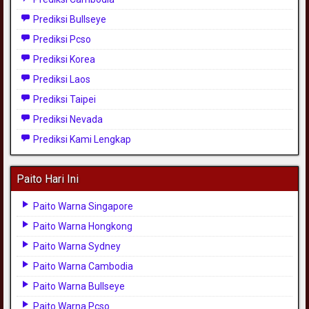
Prediksi Bullseye
Prediksi Pcso
Prediksi Korea
Prediksi Laos
Prediksi Taipei
Prediksi Nevada
Prediksi Kami Lengkap
Paito Hari Ini
Paito Warna Singapore
Paito Warna Hongkong
Paito Warna Sydney
Paito Warna Cambodia
Paito Warna Bullseye
Paito Warna Pcso