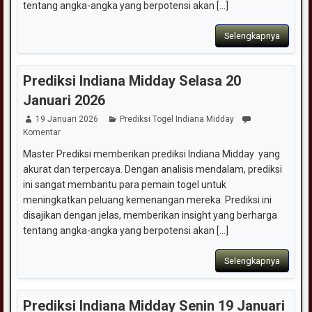
tentang angka-angka yang berpotensi akan [...]
Selengkapnya
Prediksi Indiana Midday Selasa 20
Januari 2026
19 Januari 2026
Prediksi Togel Indiana Midday
Komentar
Master Prediksi memberikan prediksi Indiana Midday yang
akurat dan terpercaya. Dengan analisis mendalam, prediksi
ini sangat membantu para pemain togel untuk
meningkatkan peluang kemenangan mereka. Prediksi ini
disajikan dengan jelas, memberikan insight yang berharga
tentang angka-angka yang berpotensi akan [...]
Selengkapnya
Prediksi Indiana Midday Senin 19 Januari