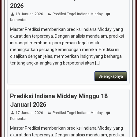
2026
18 Januari 2026
Prediksi Togel Indiana Midday
Komentar
Master Prediksi memberikan prediksi Indiana Midday yang
akurat dan terpercaya. Dengan analisis mendalam, prediksi
ini sangat membantu para pemain togel untuk
meningkatkan peluang kemenangan mereka. Prediksi ini
disajikan dengan jelas, memberikan insight yang berharga
tentang angka-angka yang berpotensi akan [...]
Selengkapnya
Prediksi Indiana Midday Minggu 18
Januari 2026
17 Januari 2026
Prediksi Togel Indiana Midday
Komentar
Master Prediksi memberikan prediksi Indiana Midday yang
akurat dan terpercaya. Dengan analisis mendalam, prediksi