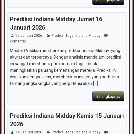
Prediksi Indiana Midday Jumat 16
Januari 2026
15 Januari 2026
Prediksi Togel Indiana Midday
Komentar
Master Prediksi memberikan prediksi Indiana Midday yang
akurat dan terpercaya. Dengan analisis mendalam, prediksi
ini sangat membantu para pemain togel untuk
meningkatkan peluang kemenangan mereka. Prediksi ini
disajikan dengan jelas, memberikan insight yang berharga
tentang angka-angka yang berpotensi akan [...]
Selengkapnya
Prediksi Indiana Midday Kamis 15 Januari
2026
14 Januari 2026
Prediksi Togel Indiana Midday