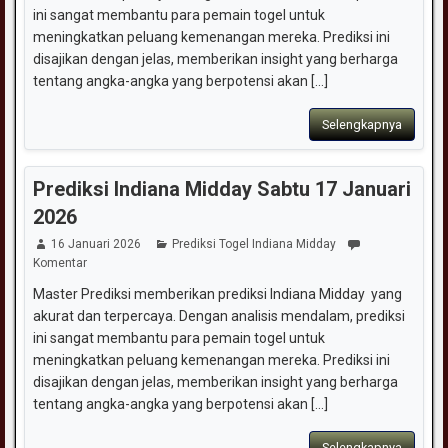
ini sangat membantu para pemain togel untuk
meningkatkan peluang kemenangan mereka. Prediksi ini
disajikan dengan jelas, memberikan insight yang berharga
tentang angka-angka yang berpotensi akan [...]
Selengkapnya
Prediksi Indiana Midday Sabtu 17 Januari
2026
16 Januari 2026
Prediksi Togel Indiana Midday
Komentar
Master Prediksi memberikan prediksi Indiana Midday yang
akurat dan terpercaya. Dengan analisis mendalam, prediksi
ini sangat membantu para pemain togel untuk
meningkatkan peluang kemenangan mereka. Prediksi ini
disajikan dengan jelas, memberikan insight yang berharga
tentang angka-angka yang berpotensi akan [...]
Selengkapnya