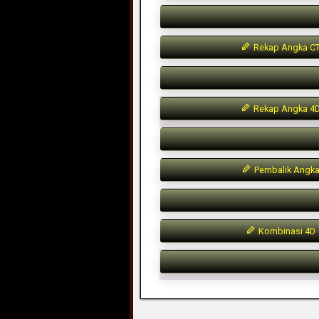
Rekap Angka C
Rekap Angka 4
Pembalik Angk
Kombinasi 4D