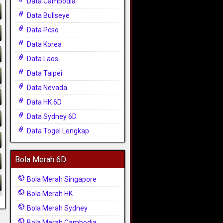
Data Cambodia
Data Bullseye
Data Pcso
Data Korea
Data Laos
Data Taipei
Data Nevada
Data HK 6D
Data Sydney 6D
Data Togel Lengkap
Bola Merah 6D
Bola Merah Singapore
Bola Merah HK
Bola Merah Sydney
Bola Merah Cambodia