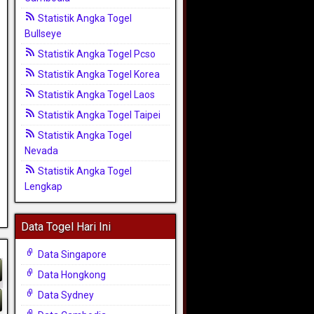
Statistik Angka Togel
Bullseye
Statistik Angka Togel Pcso
Statistik Angka Togel Korea
Statistik Angka Togel Laos
Statistik Angka Togel Taipei
Statistik Angka Togel
Nevada
Statistik Angka Togel
Lengkap
Data Togel Hari Ini
Data Singapore
Data Hongkong
Data Sydney