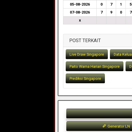
05-08-2026
0
7
1
5
07-08-2026
7
9
0
7
x
POST TERKAIT
Live Draw Singapore
Data Kelua
Paito Warna Harian Singapore
D
Prediksi Singapore
Generator LN