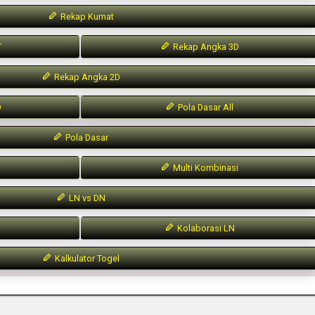
Rekap Kumat
T
Rekap Angka 3D
Rekap Angka 2D
D
Pola Dasar All
Pola Dasar
a
Multi Kombinasi
LN vs DN
Kolaborasi LN
Kalkulator Togel