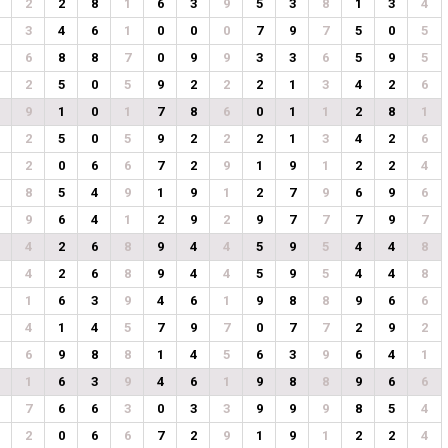
2
2
8
1
6
3
9
5
3
8
1
3
4
3
4
6
1
0
0
0
7
9
7
5
0
5
6
8
8
7
0
9
9
3
3
6
5
9
5
2
5
0
5
9
2
2
2
1
3
4
2
6
9
1
0
1
7
8
6
0
1
1
2
8
1
2
5
0
5
9
2
2
2
1
3
4
2
6
2
0
6
6
7
2
9
1
9
1
2
2
4
8
5
4
9
1
9
1
2
7
9
6
9
6
9
6
4
1
2
9
2
9
7
7
7
9
7
4
2
6
8
9
4
4
5
9
5
4
4
8
4
2
6
8
9
4
4
5
9
5
4
4
8
1
6
3
9
4
6
1
9
8
8
9
6
6
4
1
4
5
7
9
7
0
7
7
2
9
2
6
9
8
8
1
4
5
6
3
9
6
4
1
1
6
3
9
4
6
1
9
8
8
9
6
6
7
6
6
3
0
3
3
9
9
9
8
5
4
2
0
6
6
7
2
9
1
9
1
2
2
4