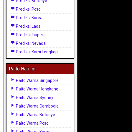
Prediksi Bullseye
Prediksi Pcso
Prediksi Korea
Prediksi Laos
Prediksi Taipei
Prediksi Nevada
Prediksi Kami Lengkap
Paito Hari Ini
Paito Warna Singapore
Paito Warna Hongkong
Paito Warna Sydney
Paito Warna Cambodia
Paito Warna Bullseye
Paito Warna Pcso
Paito Warna Korea