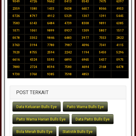
9049
4726
9662
0413
0543
7475
6397
2359
1580
1433
0638
6657
8066
4953
0726
8797
4912
5329
1307
1391
5445
7583
6143
6484
4739
8308
9891
6385
1071
1061
9899
0937
1309
5807
1517
0078
3302
9846
6483
3977
7553
2822
3763
3194
7780
7987
4096
7341
4115
7020
8755
2594
2242
1194
5450
5296
6616
4324
5593
6893
6965
5437
0975
7880
2724
8594
7580
4694
2168
6478
9730
3760
9385
7598
4853
POST TERKAIT
Data Keluaran Bulls Eye
Paito Warna Bulls Eye
Paito Warna Harian Bulls Eye
Data Paito Bulls Eye
Bola Merah Bulls Eye
Statistik Bulls Eye