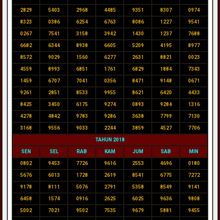
2829
5403
2968
4485
9351
8307
0974
8323
0386
6254
6763
8086
1227
9541
0267
7541
3158
3942
1430
1237
7688
6682
6344
8938
6605
5209
4195
8977
8572
9029
1560
6277
2631
8821
0023
4559
8993
6851
1761
6829
1884
7343
1459
6707
7041
0356
8471
9148
0671
9261
2851
8533
9955
8621
6420
4433
8425
3450
6175
9274
0893
9284
1316
4278
4842
9783
9286
3638
7799
7130
3168
9556
9033
2244
3859
4527
7706
TAHUN 2018
SEN
SEL
RAB
KAM
JUM
SAB
MIN
0802
9453
7726
9616
2553
4696
0180
5676
6013
1728
2619
8541
6775
7272
9178
8111
5076
2791
5358
8549
9141
6458
1574
0916
2625
6025
9636
9808
5002
7021
9502
7535
9679
5881
9455