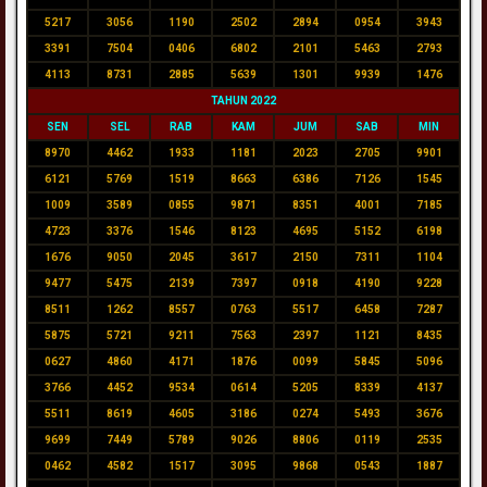
5217
3056
1190
2502
2894
0954
3943
3391
7504
0406
6802
2101
5463
2793
4113
8731
2885
5639
1301
9939
1476
TAHUN 2022
SEN
SEL
RAB
KAM
JUM
SAB
MIN
8970
4462
1933
1181
2023
2705
9901
6121
5769
1519
8663
6386
7126
1545
1009
3589
0855
9871
8351
4001
7185
4723
3376
1546
8123
4695
5152
6198
1676
9050
2045
3617
2150
7311
1104
9477
5475
2139
7397
0918
4190
9228
8511
1262
8557
0763
5517
6458
7287
5875
5721
9211
7563
2397
1121
8435
0627
4860
4171
1876
0099
5845
5096
3766
4452
9534
0614
5205
8339
4137
5511
8619
4605
3186
0274
5493
3676
9699
7449
5789
9026
8806
0119
2535
0462
4582
1517
3095
9868
0543
1887