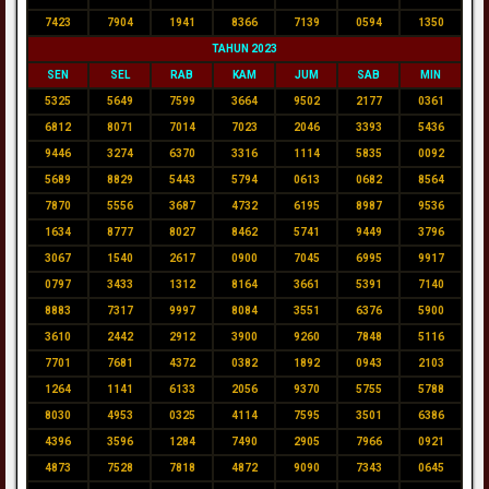
7423
7904
1941
8366
7139
0594
1350
TAHUN 2023
SEN
SEL
RAB
KAM
JUM
SAB
MIN
5325
5649
7599
3664
9502
2177
0361
6812
8071
7014
7023
2046
3393
5436
9446
3274
6370
3316
1114
5835
0092
5689
8829
5443
5794
0613
0682
8564
7870
5556
3687
4732
6195
8987
9536
1634
8777
8027
8462
5741
9449
3796
3067
1540
2617
0900
7045
6995
9917
0797
3433
1312
8164
3661
5391
7140
8883
7317
9997
8084
3551
6376
5900
3610
2442
2912
3900
9260
7848
5116
7701
7681
4372
0382
1892
0943
2103
1264
1141
6133
2056
9370
5755
5788
8030
4953
0325
4114
7595
3501
6386
4396
3596
1284
7490
2905
7966
0921
4873
7528
7818
4872
9090
7343
0645