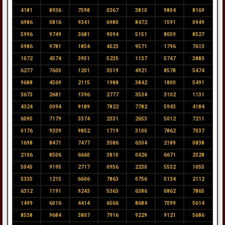
4181
8936
7598
0367
3810
9804
8169
6986
0816
9341
6980
8472
1591
0949
5996
9749
3681
9094
5151
8059
8527
0986
9781
1854
4023
9571
1796
7613
1072
4574
3951
5235
1137
5747
3883
6277
7600
1201
3519
4921
8578
5474
9688
4569
2115
1988
3842
1800
5491
3673
2681
1396
2777
3534
3102
1131
4324
0094
9189
7822
7782
5943
4184
6095
7179
3374
2331
2653
5012
7211
0176
9339
9852
1719
3100
7862
7037
1698
8471
7477
3586
6304
2189
0838
2106
8506
6660
3810
0426
6671
2328
5045
9195
2717
0956
2230
5532
1055
5335
1215
6606
7863
0756
5134
2112
6312
1191
9243
5363
6386
0862
7865
1499
6016
4414
6566
8684
7099
5614
8538
9684
3807
7916
9229
9121
5686