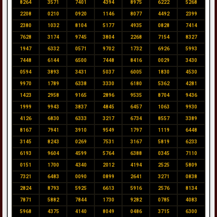
8264
3571
7401
4394
8975
6222
5268
2208
0210
0920
1146
8077
4492
2399
2380
1032
8104
5177
4935
0828
7414
7628
3174
9745
3804
2268
7154
8327
1947
6332
0571
9702
1732
6926
5993
7448
6144
6500
7448
8416
0029
3430
0594
3893
3431
5037
6005
1830
4530
9970
1789
6338
3330
6180
5362
4281
1423
2958
9165
2896
9535
8704
9436
1999
9943
3837
4845
6457
1063
9930
4126
6830
6333
3217
6734
8557
3389
8167
7941
3910
9549
1797
1119
6448
3145
8243
0269
7531
3167
5819
6233
6193
9604
4599
5764
6388
0345
7110
0151
1700
4340
2012
4194
2525
5809
7321
6483
0090
0899
2641
3271
0838
2824
8793
5925
6613
5916
2576
8134
7871
5882
7844
1730
9282
0785
4083
5968
4375
4140
8049
0486
3715
6300