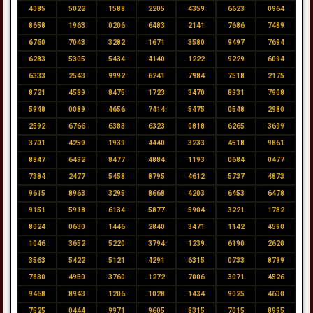
4085
5022
1588
2205
4359
6623
0964
8658
1963
0206
6483
2141
7686
7489
6760
7043
3282
1671
3580
9497
7694
6283
5305
5434
4140
1222
9229
6094
6333
2543
9992
6241
7984
7518
2175
8721
4589
8475
1723
3470
8931
7908
5948
0089
4656
7414
5475
0548
2980
2592
6766
6383
6323
0818
6265
3699
3701
4259
1939
4440
3233
4518
9861
8847
6492
8477
4884
1193
0684
0477
7384
2477
5458
8795
4612
5737
4873
9615
8963
3295
8668
4203
6453
6478
9151
5918
6134
5877
5904
3221
1782
8024
0630
1446
2840
3471
1142
4590
1046
3652
5220
3794
1239
6190
2620
3563
5422
5121
4291
6315
0733
8799
7830
4950
3760
1272
7006
3071
4526
9468
8943
1206
1028
1434
9025
4630
7525
0444
9971
9605
8315
7015
8995