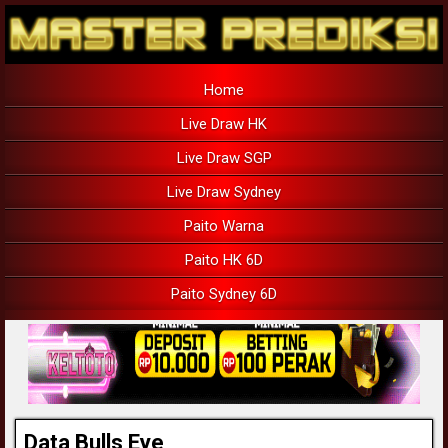
Home
Live Draw HK
Live Draw SGP
Live Draw Sydney
Paito Warna
Paito HK 6D
Paito Sydney 6D
Data Bulls Eye