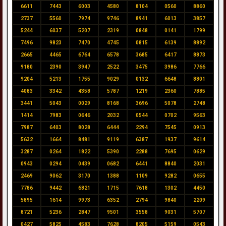
6611
7443
6003
4580
8104
0560
8860
2737
5560
7974
9746
8941
6013
3857
5244
6037
5207
2319
0848
0141
1799
7496
9823
7470
4745
0815
6139
8892
2665
4465
6764
6578
3685
6417
8873
9180
2390
3947
2522
3475
3986
7766
9204
5213
1755
9029
0132
6648
8801
4083
3342
4358
5787
1219
2360
7885
3441
5043
0029
8168
3696
5078
2748
1414
7983
0646
2032
0544
0702
9563
7987
6403
8028
6444
2294
7545
0913
5632
1664
8481
9119
6387
1937
9614
3287
0264
1822
5390
2288
7695
0629
0943
0294
0439
0682
6441
8840
2031
2469
9062
3170
1388
1109
9282
0655
7786
9442
6821
1715
7618
1302
4450
5895
1614
9973
6352
2794
9840
2209
8721
5236
2847
9501
3558
9031
5707
0427
5825
4583
7628
8205
5159
0543