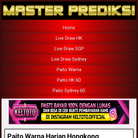
Home
Live Draw HK
Live Draw SGP
Live Draw Sydney
Paito Warna
Paito HK 6D
Paito Sydney 6D
Paito Warna Harian Hongkong