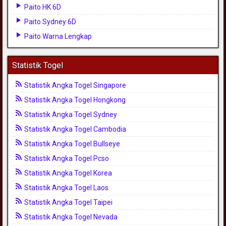
Paito HK 6D
Paito Sydney 6D
Paito Warna Lengkap
Statistik Togel
Statistik Angka Togel Singapore
Statistik Angka Togel Hongkong
Statistik Angka Togel Sydney
Statistik Angka Togel Cambodia
Statistik Angka Togel Bullseye
Statistik Angka Togel Pcso
Statistik Angka Togel Korea
Statistik Angka Togel Laos
Statistik Angka Togel Taipei
Statistik Angka Togel Nevada