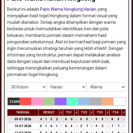
Berikut ini adalah
Paito Warna Hongkong Harian
, yang
menyajikan hasil togel Hongkong dalam format visual yang
mudah dianalisis. Setiap angka ditampilkan dengan warna
berbeda untuk memudahkan identifikasi tren dan pola
keluaran, membantu pemain dalam memahami hasil
pengundian sebelumnya. Alat ini bermanfaat bagi pemain yang
ingin merumuskan strategi taruhan yang lebih efektif. Dengan
informasi yang terstruktur, pemain dapat melakukan analisis
data dengan cepat dan membuat keputusan lebih baik,
sehingga meningkatkan peluang kemenangan dalam
permainan togel Hongkong.
CLEAR
TANGGAL
RESULT
J
TS1
J
TS2
J
TS3
J
TS4
J
09-07-2026
4
1
5
2
7
6
6
3
0
3
3
9
9
9
8
5
4
10-07-2026
0
1
6
1
7
6
5
2
2
7
9
9
2
2
7
7
5
11-07-2026
5
4
9
0
9
9
3
3
2
6
8
6
8
5
7
6
4