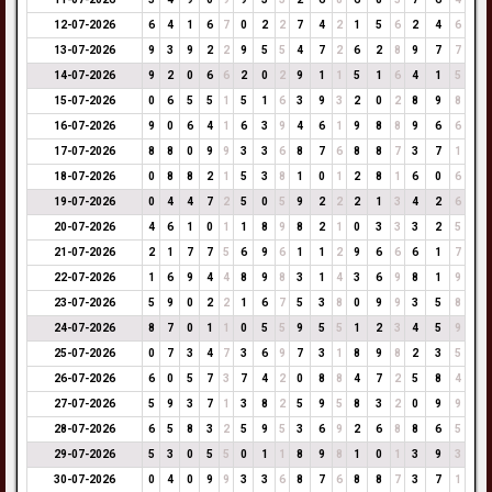
12-07-2026
6
4
1
6
7
0
2
2
7
4
2
1
5
6
2
4
6
13-07-2026
9
3
9
2
2
9
5
5
4
7
2
6
2
8
9
7
7
14-07-2026
9
2
0
6
6
2
0
2
9
1
1
5
1
6
4
1
5
15-07-2026
0
6
5
5
1
5
1
6
3
9
3
2
0
2
8
9
8
16-07-2026
9
0
6
4
1
6
3
9
4
6
1
9
8
8
9
6
6
17-07-2026
8
8
0
9
9
3
3
6
8
7
6
8
8
7
3
7
1
18-07-2026
0
8
8
2
1
5
3
8
1
0
1
2
8
1
6
0
6
19-07-2026
0
4
4
7
2
5
0
5
9
2
2
2
1
3
4
2
6
20-07-2026
4
6
1
0
1
1
8
9
8
2
1
0
3
3
3
2
5
21-07-2026
2
1
7
7
5
6
9
6
1
1
2
9
6
6
6
1
7
22-07-2026
1
6
9
4
4
8
9
8
3
1
4
3
6
9
8
1
9
23-07-2026
5
9
0
2
2
1
6
7
5
3
8
0
9
9
3
5
8
24-07-2026
8
7
0
1
1
0
5
5
9
5
5
1
2
3
4
5
9
25-07-2026
0
7
3
4
7
3
6
9
7
3
1
8
9
8
2
3
5
26-07-2026
6
0
5
7
3
7
4
2
0
8
8
4
7
2
5
8
4
27-07-2026
5
9
3
7
1
3
8
2
5
9
5
8
3
2
0
9
9
28-07-2026
6
5
8
3
2
5
9
5
3
6
9
2
6
8
8
6
5
29-07-2026
5
3
0
5
5
0
1
1
8
9
8
1
0
1
3
9
3
30-07-2026
0
4
0
9
9
3
3
6
8
7
6
8
8
7
3
7
1