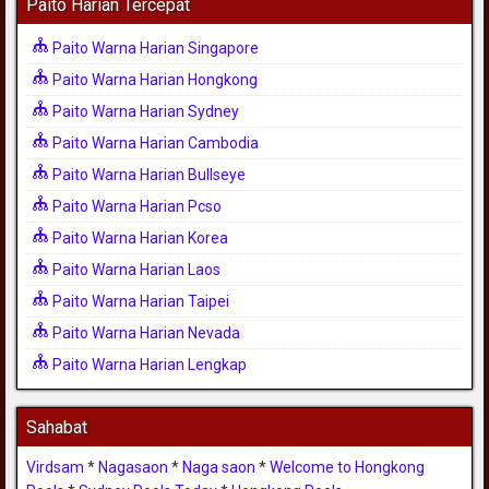
Paito Harian Tercepat
Paito Warna Harian Singapore
Paito Warna Harian Hongkong
Paito Warna Harian Sydney
Paito Warna Harian Cambodia
Paito Warna Harian Bullseye
Paito Warna Harian Pcso
Paito Warna Harian Korea
Paito Warna Harian Laos
Paito Warna Harian Taipei
Paito Warna Harian Nevada
Paito Warna Harian Lengkap
Sahabat
Virdsam
*
Nagasaon
*
Naga saon
*
Welcome to Hongkong