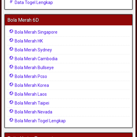
Data Togel Lengkap
Bola Merah 6D
Bola Merah Singapore
Bola Merah HK
Bola Merah Sydney
Bola Merah Cambodia
Bola Merah Bullseye
Bola Merah Pcso
Bola Merah Korea
Bola Merah Laos
Bola Merah Taipei
Bola Merah Nevada
Bola Merah Togel Lengkap