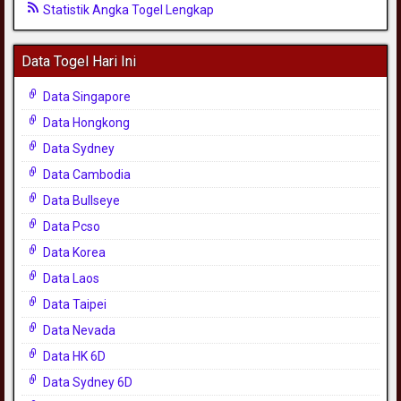
Statistik Angka Togel Lengkap
Data Togel Hari Ini
Data Singapore
Data Hongkong
Data Sydney
Data Cambodia
Data Bullseye
Data Pcso
Data Korea
Data Laos
Data Taipei
Data Nevada
Data HK 6D
Data Sydney 6D