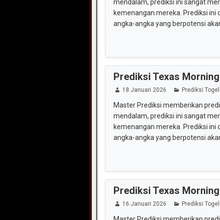
mendalam, prediksi ini sangat m
kemenangan mereka. Prediksi ini d
angka-angka yang berpotensi akan [
Prediksi Texas Morning
18 Januari 2026
Prediksi Toge
Master Prediksi memberikan predi
mendalam, prediksi ini sangat m
kemenangan mereka. Prediksi ini d
angka-angka yang berpotensi akan [
Prediksi Texas Morning
16 Januari 2026
Prediksi Toge
Master Prediksi memberikan predi