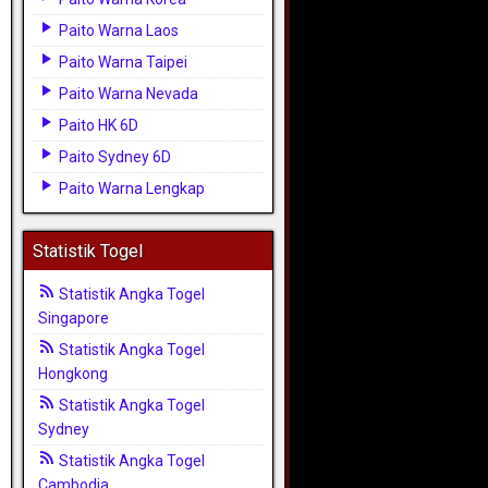
Paito Warna Laos
Paito Warna Taipei
Paito Warna Nevada
Paito HK 6D
Paito Sydney 6D
Paito Warna Lengkap
Statistik Togel
Statistik Angka Togel
Singapore
Statistik Angka Togel
Hongkong
Statistik Angka Togel
Sydney
Statistik Angka Togel
Cambodia