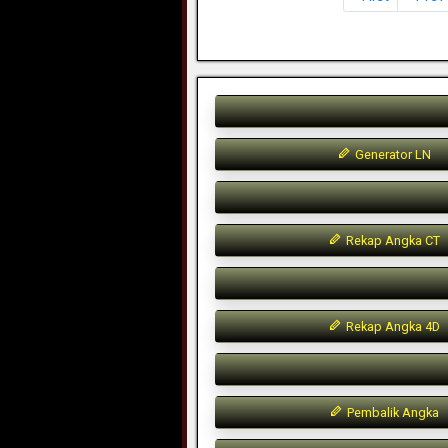
Generator LN
Rekap Angka CT
Rekap Angka 4D
Pembalik Angka