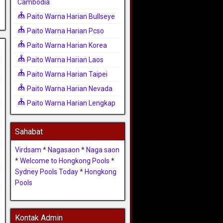
Cambodia
Paito Warna Harian Bullseye
Paito Warna Harian Pcso
Paito Warna Harian Korea
Paito Warna Harian Laos
Paito Warna Harian Taipei
Paito Warna Harian Nevada
Paito Warna Harian Lengkap
Sahabat
Virdsam
*
Nagasaon
*
Naga saon
*
Welcome to Hongkong Pools
*
Sydney Pools Today
*
Hongkong
Pools
Kontak Admin