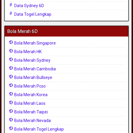
Data Sydney 6D
Data Togel Lengkap
Bola Merah 6D
Bola Merah Singapore
Bola Merah HK
Bola Merah Sydney
Bola Merah Cambodia
Bola Merah Bullseye
Bola Merah Pcso
Bola Merah Korea
Bola Merah Laos
Bola Merah Taipei
Bola Merah Nevada
Bola Merah Togel Lengkap