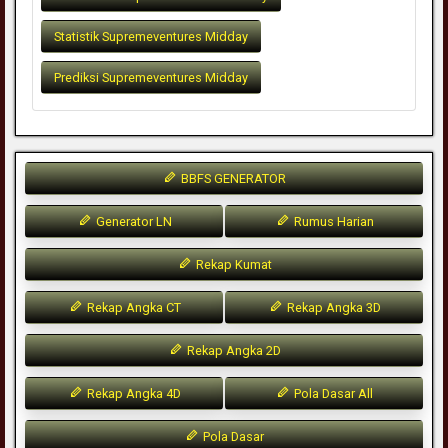
Statistik Supremeventures Midday
Prediksi Supremeventures Midday
BBFS GENERATOR
Generator LN
Rumus Harian
Rekap Kumat
Rekap Angka CT
Rekap Angka 3D
Rekap Angka 2D
Rekap Angka 4D
Pola Dasar All
Pola Dasar