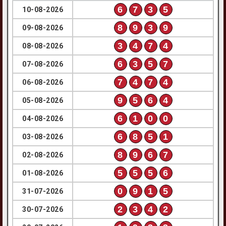
6
7
3
5
10-08-2026
8
9
3
9
09-08-2026
3
4
7
4
08-08-2026
6
3
5
7
07-08-2026
7
4
7
4
06-08-2026
9
5
6
4
05-08-2026
6
1
0
0
04-08-2026
6
8
5
1
03-08-2026
8
9
6
7
02-08-2026
5
5
5
6
01-08-2026
0
9
1
5
31-07-2026
2
3
4
2
30-07-2026