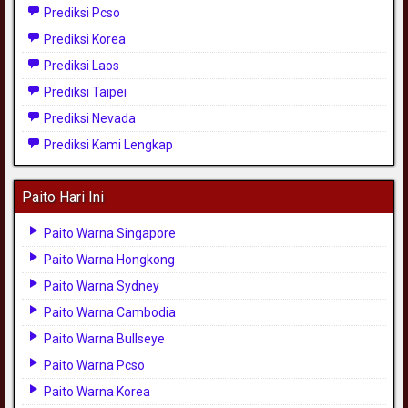
Prediksi Pcso
Prediksi Korea
Prediksi Laos
Prediksi Taipei
Prediksi Nevada
Prediksi Kami Lengkap
Paito Hari Ini
Paito Warna Singapore
Paito Warna Hongkong
Paito Warna Sydney
Paito Warna Cambodia
Paito Warna Bullseye
Paito Warna Pcso
Paito Warna Korea