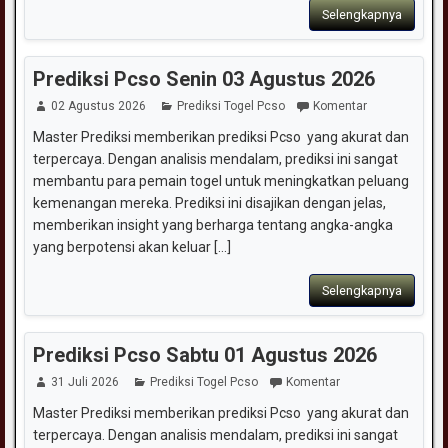
Selengkapnya
Prediksi Pcso Senin 03 Agustus 2026
02 Agustus 2026
Prediksi Togel Pcso
Komentar
Master Prediksi memberikan prediksi Pcso yang akurat dan
terpercaya. Dengan analisis mendalam, prediksi ini sangat
membantu para pemain togel untuk meningkatkan peluang
kemenangan mereka. Prediksi ini disajikan dengan jelas,
memberikan insight yang berharga tentang angka-angka
yang berpotensi akan keluar [...]
Selengkapnya
Prediksi Pcso Sabtu 01 Agustus 2026
31 Juli 2026
Prediksi Togel Pcso
Komentar
Master Prediksi memberikan prediksi Pcso yang akurat dan
terpercaya. Dengan analisis mendalam, prediksi ini sangat