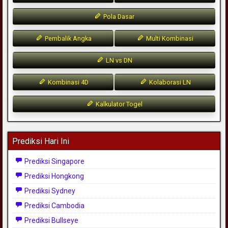
Pola Dasar
Pembalik Angka
Multi Kombinasi
LN vs DN
Kombinasi 4D
Kolaborasi LN
Kalkulator Togel
Prediksi Hari Ini
Prediksi Singapore
Prediksi Hongkong
Prediksi Sydney
Prediksi Cambodia
Prediksi Bullseye