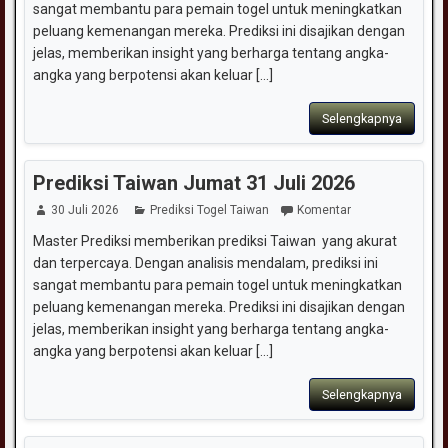
sangat membantu para pemain togel untuk meningkatkan
peluang kemenangan mereka. Prediksi ini disajikan dengan
jelas, memberikan insight yang berharga tentang angka-
angka yang berpotensi akan keluar [...]
Selengkapnya
Prediksi Taiwan Jumat 31 Juli 2026
30 Juli 2026
Prediksi Togel Taiwan
Komentar
Master Prediksi memberikan prediksi Taiwan yang akurat
dan terpercaya. Dengan analisis mendalam, prediksi ini
sangat membantu para pemain togel untuk meningkatkan
peluang kemenangan mereka. Prediksi ini disajikan dengan
jelas, memberikan insight yang berharga tentang angka-
angka yang berpotensi akan keluar [...]
Selengkapnya