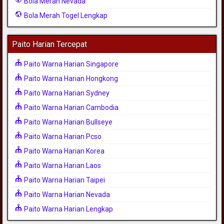
Bola Merah Nevada
Bola Merah Togel Lengkap
Paito Harian Tercepat
Paito Warna Harian Singapore
Paito Warna Harian Hongkong
Paito Warna Harian Sydney
Paito Warna Harian Cambodia
Paito Warna Harian Bullseye
Paito Warna Harian Pcso
Paito Warna Harian Korea
Paito Warna Harian Laos
Paito Warna Harian Taipei
Paito Warna Harian Nevada
Paito Warna Harian Lengkap