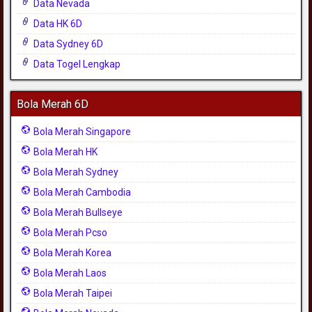
Data Nevada
Data HK 6D
Data Sydney 6D
Data Togel Lengkap
Bola Merah 6D
Bola Merah Singapore
Bola Merah HK
Bola Merah Sydney
Bola Merah Cambodia
Bola Merah Bullseye
Bola Merah Pcso
Bola Merah Korea
Bola Merah Laos
Bola Merah Taipei