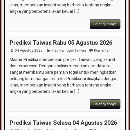
jelas, memberikan insight yang berharga tentang angka-
angka yang berpotensi akan keluar [...]
Selengkapnya
Prediksi Taiwan Rabu 05 Agustus 2026
04 Agustus 2026
Prediksi Togel Taiwan
Komentar
Master Prediksi memberikan prediksi Taiwan yang akurat
dan terpercaya. Dengan analisis mendalam, prediksi ini
sangat membantu para pemain togel untuk meningkatkan
peluang kemenangan mereka. Prediksi ini disajikan dengan
jelas, memberikan insight yang berharga tentang angka-
angka yang berpotensi akan keluar [...]
Selengkapnya
Prediksi Taiwan Selasa 04 Agustus 2026