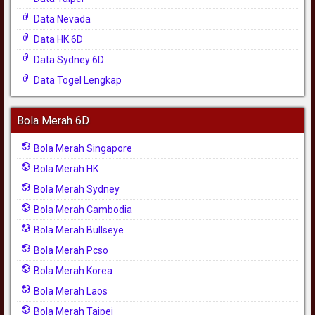
Data Nevada
Data HK 6D
Data Sydney 6D
Data Togel Lengkap
Bola Merah 6D
Bola Merah Singapore
Bola Merah HK
Bola Merah Sydney
Bola Merah Cambodia
Bola Merah Bullseye
Bola Merah Pcso
Bola Merah Korea
Bola Merah Laos
Bola Merah Taipei