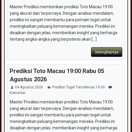
Master Prediksi memberikan prediksi Toto Macau 19:00
yang akurat dan terpercaya. Dengan analisis mendalam,
prediksi ini sangat membantu para pemain togel untuk
meningkatkan peluang kemenangan mereka. Prediksi ini
disajikan dengan jelas, memberikan insight yang berharga
tentang angka-angka yang berpotensi akan [...]
Selengkapnya
Prediksi Toto Macau 19:00 Rabu 05
Agustus 2026
04 Agustus 2026
Prediksi Togel Toto Macau 19:00
Komentar
Master Prediksi memberikan prediksi Toto Macau 19:00
yang akurat dan terpercaya. Dengan analisis mendalam,
prediksi ini sangat membantu para pemain togel untuk
meningkatkan peluang kemenangan mereka. Prediksi ini
disajikan dengan jelas, memberikan insight yang berharga