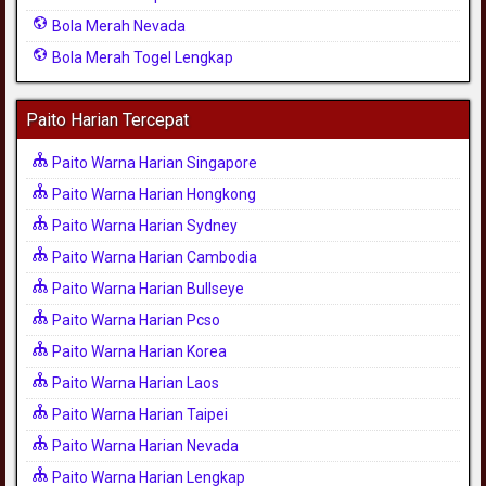
Bola Merah Nevada
Bola Merah Togel Lengkap
Paito Harian Tercepat
Paito Warna Harian Singapore
Paito Warna Harian Hongkong
Paito Warna Harian Sydney
Paito Warna Harian Cambodia
Paito Warna Harian Bullseye
Paito Warna Harian Pcso
Paito Warna Harian Korea
Paito Warna Harian Laos
Paito Warna Harian Taipei
Paito Warna Harian Nevada
Paito Warna Harian Lengkap