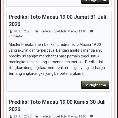
Prediksi Toto Macau 19:00 Jumat 31 Juli
2026
30 Juli 2026
Prediksi Togel Toto Macau 19:00
Komentar
Master Prediksi memberikan prediksi Toto Macau 19:00
yang akurat dan terpercaya. Dengan analisis mendalam,
prediksi ini sangat membantu para pemain togel untuk
meningkatkan peluang kemenangan mereka. Prediksi ini
disajikan dengan jelas, memberikan insight yang berharga
tentang angka-angka yang berpotensi akan [...]
Selengkapnya
Prediksi Toto Macau 19:00 Kamis 30 Juli
2026
29 Juli 2026
Prediksi Togel Toto Macau 19:00