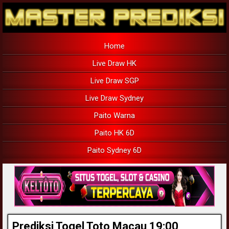
Home
Live Draw HK
Live Draw SGP
Live Draw Sydney
Paito Warna
Paito HK 6D
Paito Sydney 6D
Prediksi Togel Toto Macau 19:00