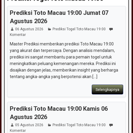
Prediksi Toto Macau 19:00 Jumat 07
Agustus 2026
06 Agustus 2026
Prediksi Togel Toto Macau 19:00
Komentar
Master Prediksi memberikan prediksi Toto Macau 19:00
yang akurat dan terpercaya. Dengan analisis mendalam,
prediksi ini sangat membantu para pemain togel untuk
meningkatkan peluang kemenangan mereka. Prediksi ini
disajikan dengan jelas, memberikan insight yang berharga
tentang angka-angka yang berpotensi akan [...]
Selengkapnya
Prediksi Toto Macau 19:00 Kamis 06
Agustus 2026
05 Agustus 2026
Prediksi Togel Toto Macau 19:00
Komentar