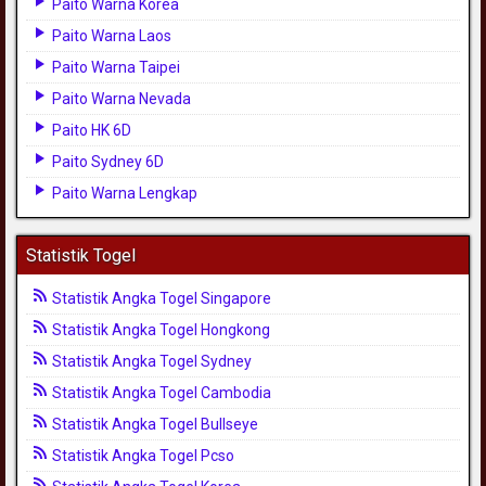
Paito Warna Korea
Paito Warna Laos
Paito Warna Taipei
Paito Warna Nevada
Paito HK 6D
Paito Sydney 6D
Paito Warna Lengkap
Statistik Togel
Statistik Angka Togel Singapore
Statistik Angka Togel Hongkong
Statistik Angka Togel Sydney
Statistik Angka Togel Cambodia
Statistik Angka Togel Bullseye
Statistik Angka Togel Pcso