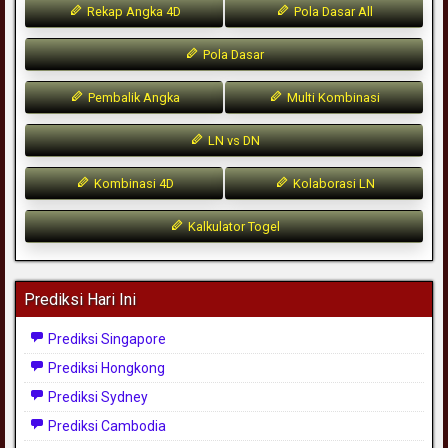
Rekap Angka 4D
Pola Dasar All
Pola Dasar
Pembalik Angka
Multi Kombinasi
LN vs DN
Kombinasi 4D
Kolaborasi LN
Kalkulator Togel
Prediksi Hari Ini
Prediksi Singapore
Prediksi Hongkong
Prediksi Sydney
Prediksi Cambodia