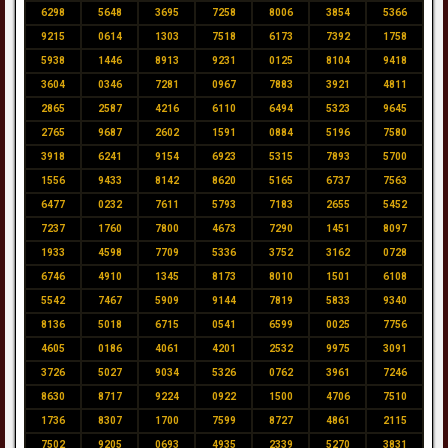
6298
5648
3695
7258
8006
3854
5366
9215
0614
1303
7518
6173
7392
1758
5938
1446
8913
9231
0125
8104
9418
3604
0346
7281
0967
7883
3921
4811
2865
2587
4216
6110
6494
5323
9645
2765
9687
2602
1591
0884
5196
7580
3918
6241
9154
6923
5315
7893
5700
1556
9433
8142
8620
5165
6737
7563
6477
0232
7611
5793
7183
2655
5452
7237
1760
7800
4673
7290
1451
8097
1933
4598
7709
5336
3752
3162
0728
6746
4910
1345
8173
8010
1501
6108
5542
7467
5909
9144
7819
5833
9340
8136
5018
6715
0541
6599
0025
7756
4605
0186
4061
4201
2532
9975
3091
3726
5027
9034
5326
0762
3961
7246
8630
8717
9224
0922
1500
4706
7510
1736
8307
1700
7599
8727
4861
2115
7502
9205
0693
4935
2339
5270
3831