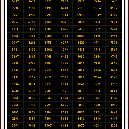
6502
9439
5970
2269
2936
7244
1456
7598
7160
8198
6240
2115
8514
8572
7751
3283
5299
7714
5987
5642
8720
2263
5740
8864
2731
2878
9365
7571
8310
1860
8209
5656
6337
5029
9323
4455
1468
4784
1970
5669
3195
6939
0797
4261
8453
6277
6429
4731
7503
8421
2400
8002
1049
9413
1918
2569
5807
2965
0448
8422
9080
0164
9745
4990
5287
3393
1425
5801
2199
5817
8084
0753
5774
8107
5819
9356
9609
9441
6967
7571
2592
6012
2054
0145
8606
8854
5975
3828
8641
5573
9756
4530
5308
9209
1821
3059
9920
0844
3858
8512
6637
5373
9302
3851
4105
0558
1717
7795
6626
6819
5785
4216
6859
8530
6150
0396
3843
5191
4328
2193
6339
7881
5686
6412
9336
0419
0754
7916
5797
9132
1079
4034
2303