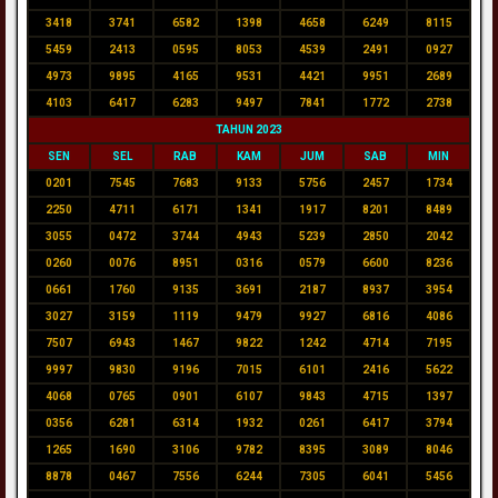
3418
3741
6582
1398
4658
6249
8115
5459
2413
0595
8053
4539
2491
0927
4973
9895
4165
9531
4421
9951
2689
4103
6417
6283
9497
7841
1772
2738
TAHUN 2023
SEN
SEL
RAB
KAM
JUM
SAB
MIN
0201
7545
7683
9133
5756
2457
1734
2250
4711
6171
1341
1917
8201
8489
3055
0472
3744
4943
5239
2850
2042
0260
0076
8951
0316
0579
6600
8236
0661
1760
9135
3691
2187
8937
3954
3027
3159
1119
9479
9927
6816
4086
7507
6943
1467
9822
1242
4714
7195
9997
9830
9196
7015
6101
2416
5622
4068
0765
0901
6107
9843
4715
1397
0356
6281
6314
1932
0261
6417
3794
1265
1690
3106
9782
8395
3089
8046
8878
0467
7556
6244
7305
6041
5456