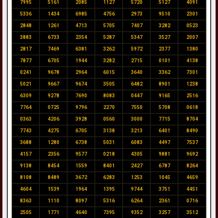
7995
5161
2085
1127
5720
5127
4091
5336
1434
6985
4756
2973
9510
2301
2848
1261
4713
5705
7407
3282
0523
3883
6733
2354
5287
5347
3527
2007
2817
7469
6381
3262
5972
2377
1380
7877
6705
1944
3282
2715
0101
4138
0241
9678
2964
6015
3640
3362
7301
5021
9667
9674
3505
6482
8901
1238
6309
9278
7690
8083
0447
9165
2516
7764
0725
9796
2270
7550
5708
0618
0363
4206
3928
0560
3000
7715
8704
7743
4275
6705
3138
3213
6401
8490
3688
1280
6738
5031
6083
4497
7537
4157
2356
9577
0218
4305
9881
9692
9138
8454
1559
8401
2427
6787
8264
8108
8489
3672
6283
1253
1045
4659
4604
1539
1964
1395
9744
3751
4451
8363
1110
8097
5316
6264
2361
0716
2505
1771
4640
7395
9352
3257
3512