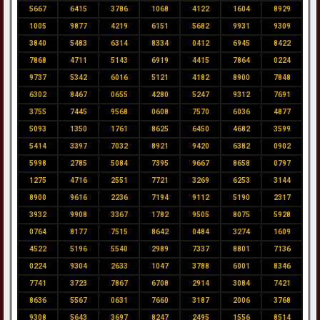
5667
6415
3786
1068
4122
1604
8929
1005
9877
4219
6151
5682
9931
9309
3840
5483
6314
8334
0412
6945
8422
7868
4711
5143
6919
4415
7864
0224
9737
5342
6016
5121
4182
8900
7848
6302
8467
0655
4280
5247
9312
7691
3755
7445
9568
0608
7570
6036
4877
5093
1350
1761
8625
6450
4682
3599
5414
3397
7032
8921
9420
6382
0902
5998
2785
5084
7395
9667
8658
0797
1275
4716
2551
7721
3269
6253
3144
8900
9616
2236
7194
9112
5190
2317
3932
9908
3367
1782
9505
8075
5928
0764
8177
7515
8642
0484
3274
1609
4522
5196
5540
2989
7337
8801
7136
0224
9304
2633
1047
3788
6001
8346
7741
3723
7867
6708
2914
3084
7421
8636
5567
0631
7660
3187
2006
3768
9308
5643
3697
8247
2495
1556
8514