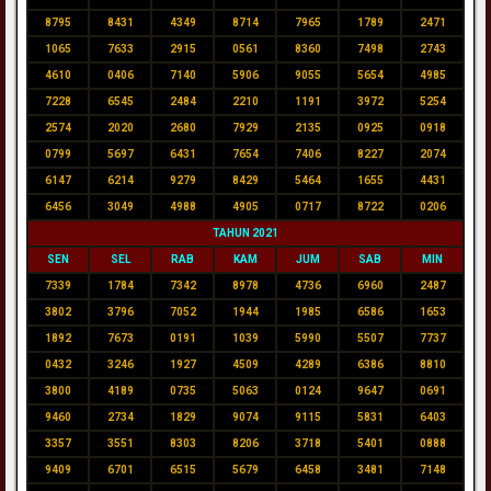
8795
8431
4349
8714
7965
1789
2471
1065
7633
2915
0561
8360
7498
2743
4610
0406
7140
5906
9055
5654
4985
7228
6545
2484
2210
1191
3972
5254
2574
2020
2680
7929
2135
0925
0918
0799
5697
6431
7654
7406
8227
2074
6147
6214
9279
8429
5464
1655
4431
6456
3049
4988
4905
0717
8722
0206
TAHUN 2021
SEN
SEL
RAB
KAM
JUM
SAB
MIN
7339
1784
7342
8978
4736
6960
2487
3802
3796
7052
1944
1985
6586
1653
1892
7673
0191
1039
5990
5507
7737
0432
3246
1927
4509
4289
6386
8810
3800
4189
0735
5063
0124
9647
0691
9460
2734
1829
9074
9115
5831
6403
3357
3551
8303
8206
3718
5401
0888
9409
6701
6515
5679
6458
3481
7148