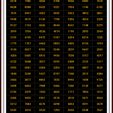
0318
1985
4360
3708
9066
0083
7618
8628
8388
0623
9221
7904
1140
6745
7675
6907
4253
0035
3652
4892
2801
9948
4573
5120
7738
9256
4554
2238
8127
1102
6565
8044
8341
1148
3279
2099
7336
4326
4074
1190
2093
2364
3155
6749
8473
5187
6254
8216
7225
1779
1707
6462
5802
6450
8136
1094
4126
0037
8705
5346
2539
0647
2300
4256
5605
5815
9936
7558
3157
4597
6723
3648
2537
0393
0408
2133
1417
3905
0581
3384
3254
0258
6857
4529
1846
3340
9427
8747
7246
2313
4286
3466
3877
8853
7033
8993
1008
9729
3498
6602
7988
0466
7260
0120
4277
5723
2479
7242
4635
1717
7856
1013
3265
9055
5901
3576
2518
3671
4062
5312
7682
6570
6398
6832
0591
2678
0343
2416
3022
1292
0036
5548
7561