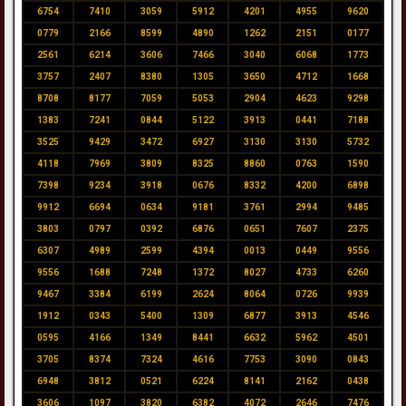
6754
7410
3059
5912
4201
4955
9620
0779
2166
8599
4890
1262
2151
0177
2561
6214
3606
7466
3040
6068
1773
3757
2407
8380
1305
3650
4712
1668
8708
8177
7059
5053
2904
4623
9298
1383
7241
0844
5122
3913
0441
7188
3525
9429
3472
6927
3130
3130
5732
4118
7969
3809
8325
8860
0763
1590
7398
9234
3918
0676
8332
4200
6898
9912
6694
0634
9181
3761
2994
9485
3803
0797
0392
6876
0651
7607
2375
6307
4989
2599
4394
0013
0449
9556
9556
1688
7248
1372
8027
4733
6260
9467
3384
6199
2624
8064
0726
9939
1912
0343
5400
1309
6877
3913
4546
0595
4166
1349
8441
6632
5962
4501
3705
8374
7324
4616
7753
3090
0843
6948
3812
0521
6224
8141
2162
0438
3606
1097
3820
6382
4072
2646
7476