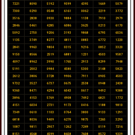
7221
8090
5192
9599
4395
1669
5079
7300
0290
0548
6161
0062
2219
3772
3516
2838
0930
9884
1138
7910
2979
2846
0461
4285
6086
3625
0213
6170
5092
2750
9206
3193
9868
6795
6536
1135
3749
8277
4811
0883
6772
1220
2841
9963
9804
0315
9216
0852
3320
9150
8566
2519
6881
1231
4503
9587
4097
8962
3990
1765
2913
8299
7948
5191
2002
0984
4580
5300
3148
5823
2612
3806
3728
9906
7911
0905
4503
9732
3527
6737
0675
2538
0948
2438
9360
8471
4294
6043
0617
9492
9388
3896
4153
5769
4908
7492
6821
1772
4151
6034
2731
9173
0416
1188
9810
7349
0610
1103
0764
3800
9133
1291
6818
8036
9409
6270
9875
7265
3290
1087
9811
2907
1262
7249
0119
7216
8151
4568
4599
8658
7608
8572
9339