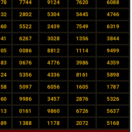
978
7744
9124
7620
6088
532
2802
5304
5445
4746
460
5522
2439
7549
6319
441
6267
3028
1356
3844
905
0086
8812
1114
9499
483
0676
4776
3986
4359
824
5356
4336
8161
5898
358
5097
6056
1605
1787
360
9986
3457
2876
5326
813
0161
9860
6726
5637
689
1388
1178
2072
5168