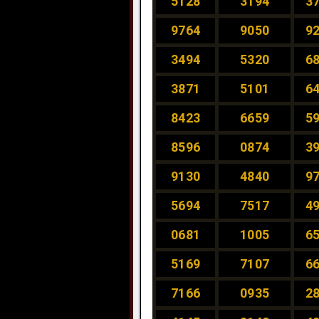
5128
3194
3
9764
9050
9
3494
5320
6
3871
5101
6
8423
6659
5
8596
0874
3
9130
4840
9
5694
7517
4
0681
1005
6
5169
7107
6
7166
0935
2