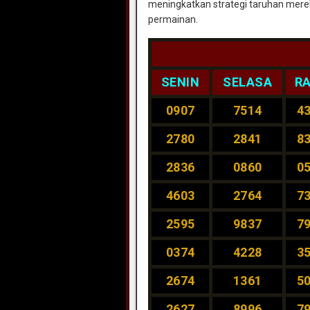
meningkatkan strategi taruhan me
permainan.
SENIN
SELASA
R
0907
7514
4
2780
2841
8
2836
0860
0
4603
2764
7
2595
9837
7
0374
4228
3
2674
1361
5
2627
8996
7