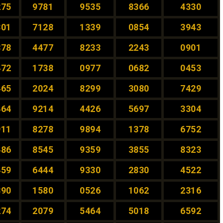
275
9781
9535
8366
4330
301
7128
1339
0854
3943
878
4477
8233
2243
0901
472
1738
0977
0682
0453
465
2024
8299
3080
7429
464
9214
4426
5697
3304
911
8278
9894
1378
6752
486
8545
9359
3855
8323
459
6444
9330
2830
4522
890
1580
0526
1062
2316
274
2079
5464
5018
6592