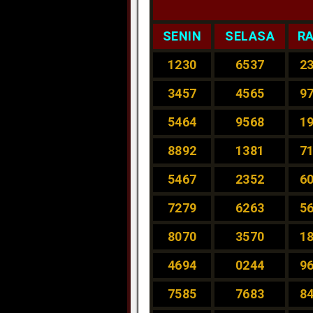
SENIN
SELASA
R
1230
6537
2
3457
4565
9
5464
9568
1
8892
1381
7
5467
2352
6
7279
6263
5
8070
3570
1
4694
0244
9
7585
7683
8