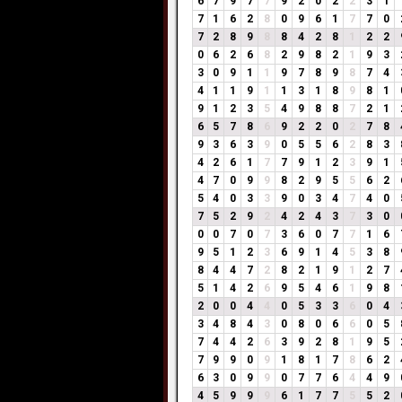
6
7
9
7
7
9
2
0
2
2
3
1
7
1
6
2
8
0
9
6
1
7
7
0
7
2
8
9
8
8
4
2
8
1
2
2
0
6
2
6
8
2
9
8
2
1
9
3
3
0
9
1
1
9
7
8
9
8
7
4
4
1
1
9
1
1
3
1
8
9
8
1
9
1
2
3
5
4
9
8
8
7
2
1
6
5
7
8
6
9
2
2
0
2
7
8
9
3
6
3
9
0
5
5
6
2
8
3
4
2
6
1
7
7
9
1
2
3
9
1
4
7
0
9
9
8
2
9
5
5
6
2
5
4
0
3
3
9
0
3
4
7
4
0
7
5
2
9
2
4
2
4
3
7
3
0
0
0
7
0
7
3
6
0
7
7
1
6
9
5
1
2
3
6
9
1
4
5
3
8
8
4
4
7
2
8
2
1
9
1
2
7
5
1
4
2
6
9
5
4
6
1
9
8
2
0
0
4
4
0
5
3
3
6
0
4
3
4
8
4
3
0
8
0
6
6
0
5
7
4
4
2
6
3
9
2
8
1
9
5
7
9
9
0
9
1
8
1
7
8
6
2
6
3
0
9
9
0
7
7
6
4
4
9
4
5
9
9
9
6
1
7
7
5
5
2