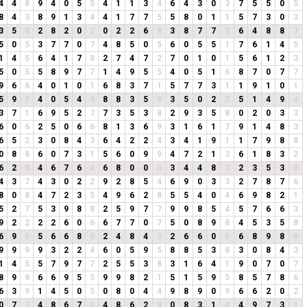
4
4
8
9
4
0
5
5
4
1
1
3
4
6
4
3
0
3
7
5
5
0
5
8
4
3
8
9
1
3
4
4
1
7
7
5
5
8
0
1
1
5
7
3
0
3
3
5
8
2
8
2
0
2
0
2
2
6
8
3
8
7
7
5
6
4
8
8
7
5
0
5
3
7
7
0
7
4
8
5
0
5
6
0
5
5
1
7
6
1
4
5
1
4
5
6
4
1
7
8
2
7
4
7
2
7
0
1
0
1
5
6
1
2
3
5
0
5
5
8
9
7
7
1
4
9
5
5
4
0
5
1
6
8
7
0
7
7
9
6
6
4
0
1
0
1
6
8
3
7
1
5
7
7
3
1
1
9
1
0
1
5
9
5
4
0
5
4
9
8
8
3
5
8
3
5
0
2
2
5
1
4
9
4
3
7
1
6
9
5
2
7
7
3
5
3
8
2
9
3
5
8
0
2
0
3
3
6
0
6
2
5
0
6
6
8
1
3
6
9
3
1
6
1
7
9
1
4
8
3
6
5
2
3
0
8
4
3
6
4
2
2
4
3
4
1
9
1
1
7
9
8
8
0
8
8
6
0
7
3
1
5
6
0
9
9
4
7
2
1
3
6
1
8
3
2
6
2
8
4
6
7
6
4
6
8
0
0
0
3
4
4
8
3
2
3
5
3
8
4
3
7
4
3
0
2
2
9
2
8
5
4
6
9
0
3
3
2
7
8
7
6
8
0
8
4
7
2
3
5
4
9
6
2
8
5
5
4
0
4
6
9
8
2
1
5
2
7
5
3
9
8
8
2
5
9
7
7
9
9
8
5
4
5
7
6
6
3
9
2
2
2
2
6
0
6
6
7
7
0
7
5
0
8
9
8
4
5
3
5
8
6
9
6
5
6
6
8
5
2
4
8
4
3
2
6
6
0
6
6
8
9
8
8
9
9
9
9
3
2
2
4
6
0
5
9
5
8
8
5
3
8
3
0
8
4
3
1
4
5
5
7
9
7
7
2
5
5
3
8
3
1
6
4
1
9
0
7
0
7
8
9
8
6
6
9
5
5
9
9
8
2
1
5
1
5
9
5
8
5
7
8
6
6
3
9
1
4
5
0
5
0
8
0
4
4
9
8
9
0
9
6
6
2
0
2
0
7
7
4
8
6
7
4
4
8
6
2
8
0
8
3
1
4
4
9
7
3
1