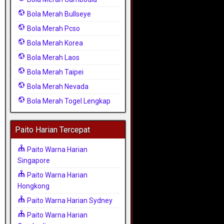
Bola Merah Bullseye
Bola Merah Pcso
Bola Merah Korea
Bola Merah Laos
Bola Merah Taipei
Bola Merah Nevada
Bola Merah Togel Lengkap
Paito Harian Tercepat
Paito Warna Harian
Singapore
Paito Warna Harian
Hongkong
Paito Warna Harian Sydney
Paito Warna Harian