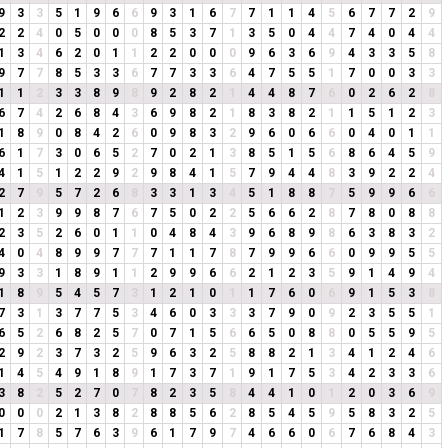
9
3
3
5
1
9
6
6
9
3
1
6
7
7
1
1
4
5
6
7
7
2
9
2
2
4
0
5
0
0
0
8
5
3
7
1
3
5
0
4
4
7
4
0
4
4
1
3
4
6
2
0
1
1
2
2
0
0
0
9
6
3
6
9
4
3
3
5
8
9
7
7
8
5
3
3
6
7
7
3
3
6
4
7
5
5
1
7
0
0
3
3
1
1
2
3
3
8
9
8
9
2
8
2
1
4
4
8
7
6
0
2
6
2
8
6
7
4
2
6
8
4
3
6
9
8
2
1
8
3
8
2
1
1
5
1
2
3
1
8
9
0
8
4
2
6
0
9
8
3
2
9
6
0
6
6
0
4
0
1
1
6
1
7
3
0
6
5
2
7
0
2
1
3
8
5
1
5
6
8
6
4
5
9
4
1
5
1
2
2
9
2
9
8
4
1
5
7
9
4
4
8
3
9
2
2
4
2
7
9
5
7
2
6
8
3
3
1
3
4
5
1
8
8
7
5
9
9
6
6
1
2
3
9
9
8
7
6
7
5
0
2
2
5
6
6
2
8
7
8
0
8
8
2
3
5
2
6
0
1
1
0
4
8
4
3
9
6
8
9
8
6
3
8
3
2
4
0
4
8
9
9
7
7
7
1
1
7
8
7
9
9
6
6
0
9
9
5
5
9
3
3
1
8
9
1
1
2
9
9
6
6
2
1
2
3
5
9
1
4
9
4
1
8
9
5
4
5
7
3
1
2
1
0
1
1
7
6
0
6
9
1
5
3
8
7
3
1
3
7
7
5
3
4
6
0
3
3
3
7
9
0
9
2
3
5
5
1
6
5
2
6
8
2
5
7
0
7
1
5
6
6
5
0
8
8
0
5
5
9
5
2
9
2
3
7
3
2
5
9
6
3
2
5
8
8
2
1
3
4
1
2
4
6
1
4
5
4
9
1
8
9
1
7
3
7
1
9
1
7
5
3
4
2
3
3
6
3
8
2
5
2
7
0
7
8
2
3
5
8
4
4
1
0
1
2
0
3
6
9
0
0
0
2
1
3
8
2
8
8
5
6
2
8
5
4
5
9
5
8
3
2
5
1
7
8
5
7
6
3
9
6
1
7
9
7
4
6
6
0
6
7
6
8
4
3