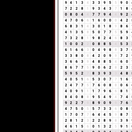
9
4
1
3
4
3
3
9
5
5
9
0
7
2
2
8
1
9
3
4
3
7
1
8
0
8
0
4
4
7
7
9
4
4
9
2
4
7
0
6
6
1
6
0
0
0
4
2
6
8
3
1
4
3
0
1
8
9
8
6
4
1
3
5
8
5
0
7
7
5
5
9
7
3
2
8
1
9
8
2
4
6
8
3
1
0
0
2
2
0
8
8
5
4
5
3
6
1
6
6
3
0
4
9
8
8
3
7
3
3
8
0
8
4
2
0
9
9
7
2
3
6
6
3
9
4
8
8
5
4
6
0
8
6
7
7
5
9
0
6
2
8
2
3
5
9
5
2
7
8
3
9
3
3
4
8
4
0
5
1
6
5
3
0
7
7
1
6
2
4
7
7
5
7
6
0
8
8
0
6
4
0
9
1
1
1
7
9
6
6
8
1
8
4
0
8
8
9
5
4
9
4
7
4
9
2
2
7
9
8
9
0
9
9
7
6
4
7
5
0
5
5
7
3
3
6
0
8
1
7
0
7
7
6
4
4
5
9
8
7
2
8
1
2
3
2
2
8
9
8
3
9
4
6
1
5
6
0
1
3
2
5
9
1