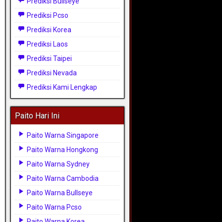
Prediksi Bullseye
Prediksi Pcso
Prediksi Korea
Prediksi Laos
Prediksi Taipei
Prediksi Nevada
Prediksi Kami Lengkap
Paito Hari Ini
Paito Warna Singapore
Paito Warna Hongkong
Paito Warna Sydney
Paito Warna Cambodia
Paito Warna Bullseye
Paito Warna Pcso
Paito Warna Korea