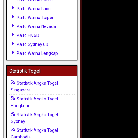
Paito Warna Laos
Paito Warna Taipei
Paito Warna Nevada
Paito HK 6D
Paito Sydney 6D
Paito Warna Lengkap
Statistik Togel
Statistik Angka Togel
Singapore
Statistik Angka Togel
Hongkong
Statistik Angka Togel
Sydney
Statistik Angka Togel
Cambodia