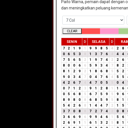
Paito Warna, pemain dapat dengan ce
dan meningkatkan peluang kemenan
CLEAR
SENIN
D
SELASA
D
RAB
7
2
1
9
1
9
9
8
5
4
2
8
0
6
5
3
8
1
3
7
6
4
4
4
7
5
6
5
2
1
9
7
4
2
2
6
8
0
0
6
6
5
9
3
4
7
8
2
8
1
2
9
2
1
8
6
8
5
5
2
9
0
3
4
7
0
4
7
6
4
5
5
4
2
6
7
4
4
7
0
5
5
0
4
0
7
1
2
3
9
1
2
8
1
1
6
0
5
6
8
5
6
7
5
9
5
9
6
8
9
8
0
8
6
8
5
9
5
8
1
5
4
2
6
8
1
4
4
7
2
1
5
3
7
0
8
8
7
2
7
4
2
0
8
3
6
6
9
6
9
9
4
6
1
5
6
2
6
9
1
1
6
1
3
2
5
8
1