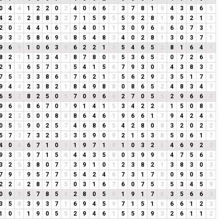
0
4
4
1
2
2
0
2
4
0
6
6
3
3
7
8
1
9
4
3
8
6
5
4
2
6
2
8
8
3
2
7
1
5
9
5
5
9
2
8
1
9
3
2
1
3
2
0
2
4
4
1
6
7
5
4
0
1
1
3
0
9
6
6
6
0
7
3
1
9
3
3
5
8
6
9
6
8
5
4
8
3
4
0
2
8
1
3
0
3
7
1
9
6
6
1
0
6
3
9
6
2
2
1
3
5
4
6
5
2
8
1
6
4
1
8
2
1
1
3
3
4
7
8
7
8
0
8
5
3
6
5
2
0
7
2
6
8
2
1
3
6
5
7
3
1
5
4
1
5
6
7
9
3
0
3
4
3
8
3
2
7
5
3
3
3
8
6
5
7
6
2
1
3
5
6
2
9
2
3
5
1
7
8
9
4
4
2
3
8
2
1
8
4
9
8
8
0
8
6
5
2
4
8
3
4
7
6
5
2
8
2
5
0
5
7
0
9
6
6
2
7
0
5
5
2
9
6
6
3
9
6
6
8
6
7
0
7
9
1
4
1
5
3
4
2
2
4
1
5
0
8
8
9
2
2
5
0
9
8
8
8
6
4
6
1
9
6
6
1
7
9
4
2
4
6
0
5
5
9
0
2
5
7
4
6
8
6
5
4
2
8
0
8
3
2
0
2
2
5
7
3
7
3
2
3
5
3
5
9
0
9
2
1
5
3
8
5
0
6
1
7
4
0
4
6
7
1
0
1
1
9
7
1
8
1
0
3
2
5
4
6
9
2
2
9
3
3
9
7
1
5
6
4
4
3
5
8
0
3
9
9
9
4
7
5
6
2
3
2
5
3
8
0
7
7
3
9
1
0
1
2
3
8
2
1
3
8
3
0
3
7
9
7
9
5
7
7
5
5
4
2
4
6
7
3
1
7
8
0
9
0
5
5
2
2
4
2
8
7
7
5
0
3
1
6
7
6
0
7
5
3
5
3
4
5
9
0
9
9
5
7
8
5
4
2
8
0
5
5
1
9
1
7
8
3
5
6
6
3
3
5
8
3
9
3
7
1
6
9
4
5
9
7
1
5
1
6
6
6
1
2
3
1
0
1
1
9
0
5
5
2
9
4
6
1
5
5
3
9
3
2
6
1
1
2