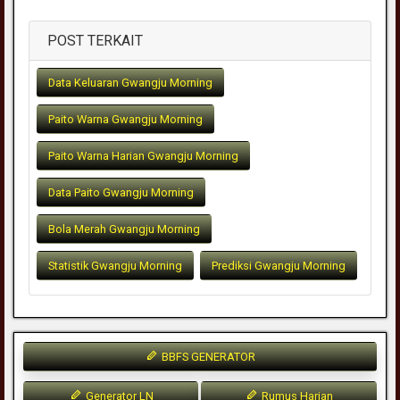
POST TERKAIT
Data Keluaran Gwangju Morning
Paito Warna Gwangju Morning
Paito Warna Harian Gwangju Morning
Data Paito Gwangju Morning
Bola Merah Gwangju Morning
Statistik Gwangju Morning
Prediksi Gwangju Morning
BBFS GENERATOR
Generator LN
Rumus Harian