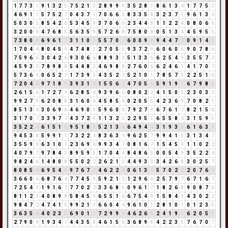
1
7
7
3
1
9
1
3
2
5
7
5
2
1
3
2
8
9
9
9
3
5
2
8
1
8
6
1
3
4
1
7
7
5
3
4
6
9
1
1
5
7
5
2
7
0
4
3
7
1
7
0
6
6
3
8
3
3
5
8
3
2
3
7
1
9
6
1
3
4
5
0
3
0
3
8
5
4
2
6
5
3
4
5
9
3
7
0
6
6
2
3
4
4
8
1
1
2
2
4
0
8
0
6
6
3
2
0
0
0
4
7
6
8
5
5
6
3
5
8
5
7
2
6
8
7
5
8
0
8
0
5
1
3
4
4
5
9
5
5
7
3
8
0
8
6
9
6
1
7
3
1
1
0
1
5
5
7
0
7
6
0
0
9
9
9
4
4
7
2
0
9
1
4
5
1
7
0
4
4
8
0
4
5
9
4
7
4
8
3
2
7
0
5
5
9
3
7
2
9
6
0
6
0
6
9
0
7
8
6
7
5
9
6
6
3
0
4
2
6
9
3
0
6
6
8
8
9
3
3
5
1
3
3
6
6
2
5
4
9
3
5
5
7
3
4
5
9
3
3
7
8
9
8
8
5
4
4
8
3
4
6
9
8
8
2
7
6
0
6
6
2
4
6
1
4
1
7
0
7
5
7
3
6
9
0
6
5
2
7
1
7
3
9
3
4
3
5
2
7
5
2
1
0
1
7
8
5
7
3
2
2
5
1
6
7
2
0
4
4
9
7
1
8
9
3
9
3
1
4
1
5
5
6
2
4
7
0
5
5
5
9
1
9
1
6
7
9
8
8
2
6
1
5
6
1
7
2
7
9
6
2
8
5
4
9
3
9
6
6
0
8
0
2
2
4
1
5
0
5
2
3
0
3
3
9
9
2
7
9
6
2
0
8
8
3
1
6
0
6
4
5
8
5
4
0
2
0
5
5
4
2
3
6
9
7
0
8
2
1
8
5
1
3
4
3
0
6
9
6
4
6
9
0
9
5
9
6
0
6
7
9
2
7
9
6
7
6
1
7
8
2
1
5
6
3
1
7
0
7
3
3
9
7
7
4
3
7
2
9
1
1
3
2
5
2
2
9
5
5
6
5
5
8
4
3
1
5
9
5
3
5
2
2
4
6
1
5
1
6
9
5
1
8
9
5
2
1
3
4
6
4
9
4
4
3
1
9
3
3
6
1
6
3
9
9
4
5
3
8
5
9
9
1
1
7
3
2
2
4
8
3
6
3
9
9
6
2
5
7
9
9
4
1
5
3
1
3
4
7
3
5
5
9
5
6
3
1
0
1
2
3
6
9
6
9
9
3
4
7
0
8
1
6
7
1
5
4
5
9
1
1
0
2
2
4
0
7
9
7
9
7
8
4
3
8
9
5
9
5
1
7
0
4
4
8
4
8
6
5
0
0
5
4
9
3
5
2
2
4
9
8
2
4
6
1
4
8
0
8
5
5
0
2
2
2
6
2
1
3
4
4
9
3
3
3
4
2
6
8
3
0
2
5
7
8
0
8
5
4
6
9
5
4
9
9
7
6
7
4
4
6
2
2
4
0
6
1
3
4
5
7
0
2
2
2
0
7
6
4
3
6
6
0
6
6
8
7
6
4
7
7
4
5
9
5
9
2
1
3
1
2
9
6
6
2
5
7
9
7
6
7
1
6
7
7
2
5
4
9
1
9
1
6
7
7
7
0
2
2
3
3
6
8
5
0
9
6
1
7
1
8
2
6
8
9
0
8
7
6
8
1
1
2
3
4
0
8
9
8
5
8
4
5
9
6
5
5
1
6
6
7
5
4
9
1
5
8
4
3
4
3
0
2
2
9
8
4
7
2
4
7
4
1
5
9
9
2
1
3
6
6
0
4
4
9
6
1
0
1
2
8
1
0
1
0
1
2
3
5
3
6
3
5
8
4
0
2
3
5
6
9
0
1
1
7
2
9
9
9
4
6
2
6
8
2
4
1
9
1
6
2
0
5
5
2
7
9
0
9
1
9
3
4
7
4
4
3
5
8
4
6
1
5
6
3
6
8
9
8
4
2
2
3
5
7
6
7
0
7