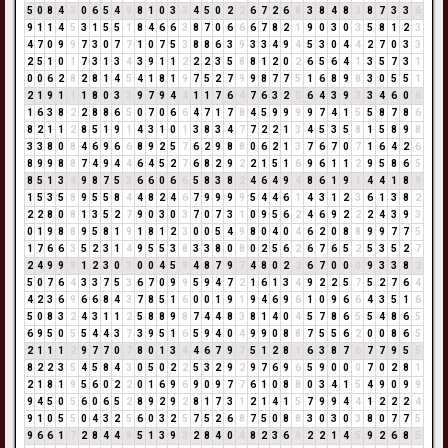
5
0
8
4
3
0
6
5
4
9
8
1
0
3
3
4
5
0
2
2
6
7
2
6
8
3
8
4
8
3
8
7
3
3
6
9
1
1
4
5
3
1
5
5
1
8
4
6
6
3
8
7
0
6
6
6
7
8
2
1
9
0
3
0
3
5
8
1
2
3
4
7
0
9
9
7
3
0
7
7
1
0
7
5
3
8
8
6
3
9
3
3
4
9
4
5
3
0
4
4
2
7
0
3
3
2
5
1
0
1
7
3
1
3
4
3
9
1
1
2
2
2
3
5
8
8
1
2
0
2
6
5
6
4
1
3
5
7
3
1
0
0
6
2
8
2
8
1
4
5
4
1
8
1
9
7
5
2
7
9
9
8
7
7
5
1
6
8
9
8
3
0
5
5
1
2
1
9
1
1
1
8
0
3
3
9
7
9
4
4
1
1
7
6
4
7
6
3
2
5
6
4
3
9
3
3
4
6
0
6
1
6
3
8
2
2
8
8
6
5
0
7
0
6
6
4
7
1
7
8
4
5
9
9
9
9
7
4
1
5
5
8
7
8
6
8
2
1
1
2
8
5
1
9
1
4
3
1
0
1
3
8
3
4
7
7
2
2
1
3
4
5
3
5
8
1
5
8
9
8
3
3
8
0
8
4
6
9
6
6
8
9
2
5
7
6
2
9
8
8
0
6
2
1
3
7
6
7
0
7
1
6
4
2
6
8
9
9
8
8
7
4
9
4
4
6
4
5
2
7
6
8
2
9
2
2
1
5
1
6
9
6
1
1
2
9
5
8
6
5
8
5
1
3
4
9
8
7
5
3
6
6
0
6
6
5
8
3
8
2
4
6
4
9
4
8
6
1
9
1
4
4
1
8
9
1
5
3
5
8
9
5
5
8
4
4
8
2
4
6
7
9
9
9
9
5
4
4
6
1
4
3
1
2
3
6
1
3
8
2
2
2
8
0
8
1
3
5
2
7
9
0
3
0
3
7
0
7
3
1
0
9
5
6
2
4
6
9
2
2
2
4
3
9
3
0
1
9
8
8
9
5
8
1
9
1
8
1
2
3
0
0
5
4
9
8
0
4
0
4
6
2
0
8
8
9
9
7
7
5
1
7
6
6
3
5
2
3
1
4
9
5
5
3
8
3
3
8
0
8
0
2
5
6
2
6
7
6
5
2
5
3
5
2
7
2
4
9
9
9
1
2
3
0
3
0
0
4
5
9
4
8
7
9
7
4
8
0
2
2
6
7
0
0
0
9
3
3
8
2
5
0
7
6
4
3
3
7
5
3
6
7
0
9
9
5
9
4
7
2
1
6
1
3
4
9
2
2
5
7
5
2
7
6
4
4
2
3
6
9
6
6
8
4
3
7
8
5
1
6
0
0
1
9
1
9
4
6
9
6
1
0
9
6
6
4
3
5
1
6
5
0
8
3
2
4
3
1
1
2
5
8
8
9
8
7
4
4
8
3
8
1
4
0
4
5
7
8
6
5
5
4
8
6
5
6
9
5
0
5
5
4
4
3
7
3
9
5
1
6
5
9
4
0
4
9
9
0
8
8
7
5
5
6
2
0
0
8
6
5
2
1
1
1
2
9
7
7
0
7
8
0
1
3
4
4
6
7
9
7
5
1
2
8
1
6
3
8
7
6
7
7
9
5
5
8
2
2
3
5
4
5
8
4
3
0
5
0
2
2
5
3
2
9
2
9
7
6
9
6
5
9
0
0
0
7
0
2
8
1
2
1
8
1
9
5
6
0
2
2
0
1
6
9
6
9
0
9
7
7
6
1
0
8
8
0
3
4
1
5
4
9
0
9
9
9
4
5
0
5
6
0
6
5
2
8
9
2
9
2
8
1
7
3
1
2
1
4
1
5
7
9
9
4
4
1
2
2
2
4
9
1
0
5
5
0
4
3
2
5
6
0
3
2
5
7
5
2
6
8
7
5
0
8
8
3
0
3
0
3
8
0
7
7
5
9
6
6
1
7
2
8
4
4
8
5
1
3
9
3
2
8
4
0
4
8
2
3
6
9
2
2
1
4
5
9
2
6
8
5