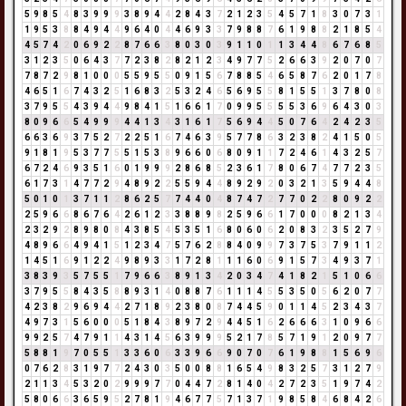
5
9
8
5
4
8
3
9
9
9
3
8
9
4
4
2
8
4
3
7
2
1
2
3
5
4
5
7
1
8
3
0
7
3
1
1
9
5
3
8
8
4
9
4
4
9
6
4
0
4
4
6
9
3
3
7
9
8
8
7
6
1
9
8
8
2
1
8
5
4
4
5
7
4
2
0
6
9
2
2
8
7
6
6
3
8
0
3
0
3
9
1
1
0
1
1
3
4
4
8
6
7
6
8
5
3
1
2
3
5
0
6
4
3
7
7
2
3
8
2
8
2
1
2
3
4
9
7
7
5
2
6
6
3
9
2
0
7
0
7
7
8
7
2
9
8
1
0
0
0
5
5
9
5
5
0
9
1
5
6
7
8
8
5
4
6
5
8
7
6
2
0
1
7
8
4
6
5
1
6
7
4
3
2
5
1
6
8
3
2
5
3
2
4
6
5
6
9
5
5
8
1
5
5
1
3
7
8
0
8
3
7
9
5
5
4
3
9
4
4
9
8
4
1
5
1
6
6
1
7
0
9
9
5
5
5
5
3
6
9
6
4
3
0
3
8
0
9
6
6
5
4
9
9
9
4
4
1
3
4
3
1
6
1
7
5
6
9
4
4
5
0
7
6
4
2
4
2
3
5
6
6
3
6
9
3
7
5
2
7
2
2
5
1
6
7
4
6
3
9
5
7
7
8
6
3
2
3
8
2
4
1
5
0
5
9
1
8
1
9
5
3
7
7
5
5
1
5
3
8
9
6
6
0
6
8
0
9
1
1
7
2
4
6
1
4
3
2
5
7
6
7
2
4
6
9
3
5
1
6
0
1
9
9
9
2
8
6
8
5
2
3
6
1
7
8
0
6
7
4
7
7
2
3
5
6
1
7
3
1
4
7
7
2
9
4
8
9
2
2
5
5
9
4
4
8
9
2
9
2
0
3
2
1
3
5
9
4
4
8
5
0
1
0
1
3
7
1
1
2
8
6
2
5
7
7
4
4
0
4
8
7
4
7
2
7
7
0
2
2
8
0
9
2
2
2
5
9
6
6
8
6
7
6
4
2
6
1
2
3
3
8
8
9
8
2
5
9
6
6
1
7
0
0
0
8
2
1
3
4
2
3
2
9
2
8
9
8
0
8
4
3
8
5
4
5
3
5
1
6
8
0
6
0
6
2
0
8
3
2
3
5
2
7
9
4
8
9
6
6
4
9
4
1
5
1
2
3
4
7
5
7
6
2
8
8
4
0
9
9
7
3
7
5
3
7
9
1
1
2
1
4
5
1
6
9
1
2
2
4
9
8
9
3
3
1
7
2
8
1
1
1
6
0
6
9
1
5
7
3
4
9
3
7
1
3
8
3
9
3
5
7
5
5
1
7
9
6
6
3
8
9
1
3
4
2
0
3
4
7
4
1
8
2
1
5
1
0
6
6
3
7
9
5
5
8
4
3
5
8
8
9
3
1
4
0
8
8
7
6
1
1
1
4
5
5
3
5
0
5
6
2
0
7
7
4
2
3
8
2
9
6
9
4
4
2
7
1
8
9
2
3
8
0
8
7
4
4
5
9
0
1
1
4
5
2
3
4
3
7
4
9
7
3
1
5
6
0
0
0
5
1
8
4
3
8
9
7
2
9
4
4
5
1
6
2
6
6
6
3
1
0
9
6
6
9
9
2
5
7
4
7
9
1
1
4
3
1
4
5
6
3
9
9
9
5
2
1
7
8
5
7
1
9
1
2
0
9
7
7
5
8
8
1
9
7
0
5
5
1
3
3
6
0
6
3
3
9
6
6
9
0
7
0
7
6
1
9
8
8
1
5
6
9
6
0
7
6
2
8
3
1
9
7
7
2
4
3
0
3
5
0
0
8
8
1
6
5
4
9
8
3
2
5
7
3
1
2
7
9
2
1
1
3
4
5
3
2
0
2
9
9
9
7
7
0
4
4
7
2
8
1
4
0
4
2
7
2
3
5
1
9
7
4
2
5
8
0
6
6
3
6
5
9
5
2
7
8
1
9
4
6
7
7
5
7
1
3
7
1
9
8
5
8
4
6
8
4
2
6