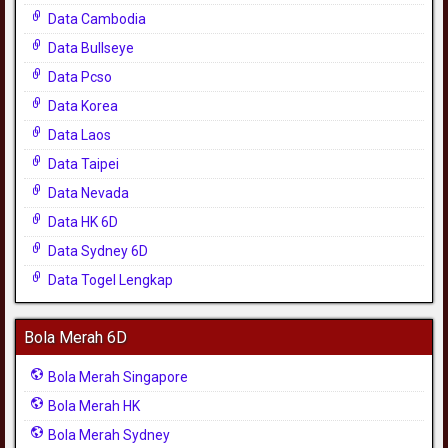
Data Cambodia
Data Bullseye
Data Pcso
Data Korea
Data Laos
Data Taipei
Data Nevada
Data HK 6D
Data Sydney 6D
Data Togel Lengkap
Bola Merah 6D
Bola Merah Singapore
Bola Merah HK
Bola Merah Sydney