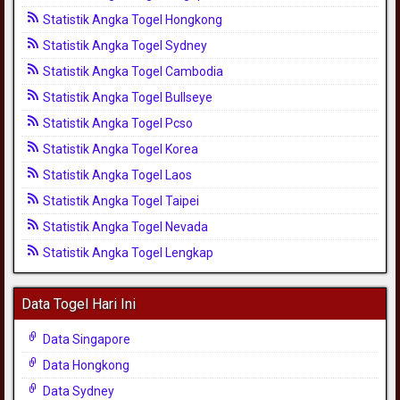
Statistik Angka Togel Hongkong
Statistik Angka Togel Sydney
Statistik Angka Togel Cambodia
Statistik Angka Togel Bullseye
Statistik Angka Togel Pcso
Statistik Angka Togel Korea
Statistik Angka Togel Laos
Statistik Angka Togel Taipei
Statistik Angka Togel Nevada
Statistik Angka Togel Lengkap
Data Togel Hari Ini
Data Singapore
Data Hongkong
Data Sydney