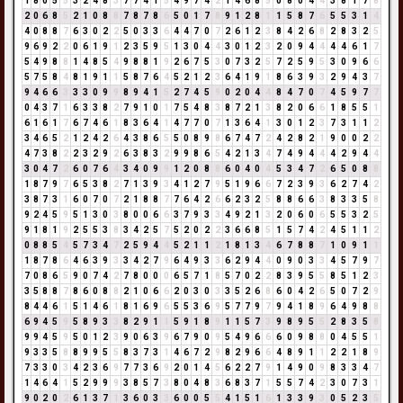
1
8
0
5
5
3
2
4
8
3
7
7
4
1
5
4
9
7
4
2
1
4
6
8
5
0
8
0
4
4
3
8
1
7
8
2
0
6
8
5
2
1
0
8
8
7
8
7
8
6
5
0
1
7
8
9
1
2
8
1
1
5
8
7
6
5
5
3
1
4
4
0
8
8
7
6
3
0
2
2
5
0
3
3
6
4
4
7
0
7
2
6
1
2
3
8
4
2
6
8
2
8
3
2
5
9
6
9
2
2
0
6
1
9
1
2
3
5
9
5
1
3
0
4
4
3
0
1
2
3
2
0
9
4
4
4
4
6
1
7
5
4
9
8
8
1
4
8
5
4
9
8
8
1
9
2
6
7
5
3
0
7
3
2
5
7
2
5
9
5
3
0
9
6
6
5
7
5
8
4
8
1
9
1
1
5
8
7
6
4
5
2
1
2
3
6
4
1
9
1
8
6
3
9
3
2
9
4
3
7
9
4
6
6
3
3
3
0
9
9
8
9
4
1
5
2
7
4
5
9
0
2
0
4
4
8
4
7
0
7
4
5
9
7
7
0
4
3
7
1
6
3
3
8
2
7
9
1
0
1
7
5
4
8
3
8
7
2
1
3
8
2
0
6
6
1
8
5
5
1
6
1
6
1
7
6
7
4
6
1
8
3
6
4
1
4
7
7
0
7
1
3
6
4
1
3
0
1
2
3
7
3
1
1
2
3
4
6
5
2
1
2
4
2
6
4
3
8
6
5
5
0
8
9
8
6
7
4
7
2
4
2
8
2
1
9
0
0
2
2
4
7
3
8
2
2
3
2
9
2
6
3
8
3
2
9
9
8
6
5
4
2
1
3
4
7
4
9
4
4
4
2
9
4
4
3
0
4
7
2
6
0
7
6
4
3
4
0
9
9
1
2
0
8
8
6
0
4
0
4
5
3
4
7
2
6
5
0
8
8
1
8
7
9
7
6
5
3
8
2
7
1
3
9
3
4
1
2
7
9
5
1
9
6
6
7
2
3
9
3
6
2
7
4
2
3
8
7
3
1
6
0
7
0
7
2
1
8
8
7
7
6
4
2
6
6
2
3
2
5
8
8
6
6
3
8
3
3
5
8
9
2
4
5
9
5
1
3
0
3
8
0
0
6
6
3
7
9
3
3
4
9
2
1
3
2
0
6
0
6
5
5
3
2
5
9
1
8
1
9
2
5
5
3
8
3
4
2
5
7
5
2
0
2
2
3
6
6
8
5
1
5
7
4
2
4
5
1
1
2
0
8
8
5
4
5
7
3
4
7
2
5
9
4
4
5
2
1
1
2
1
8
1
3
4
6
7
8
8
7
1
0
9
1
1
1
8
7
8
6
4
6
3
9
3
3
4
2
7
9
6
4
9
3
3
6
2
9
4
4
0
9
0
3
3
4
5
7
9
7
7
0
8
6
5
9
0
7
4
2
7
8
0
0
0
6
5
7
1
8
5
7
0
2
2
8
3
9
5
5
8
5
1
2
3
3
5
8
8
7
8
6
0
8
8
2
1
0
6
6
2
0
3
0
3
3
5
2
6
8
6
0
4
2
6
5
0
7
2
9
8
4
4
6
1
5
1
4
6
1
8
1
6
9
6
5
5
3
6
9
5
7
7
9
7
9
4
1
8
9
6
4
9
8
8
6
9
4
5
9
5
8
9
3
3
8
2
9
1
1
5
9
1
8
9
1
1
5
7
3
9
8
9
5
5
2
8
3
5
8
9
9
4
5
9
5
0
1
2
3
9
0
6
3
9
6
7
9
0
9
5
4
9
6
6
6
0
9
8
8
0
4
5
5
1
9
3
3
5
8
8
9
9
5
5
8
3
7
3
1
4
6
7
2
9
8
2
9
6
6
4
8
9
1
1
2
2
1
8
9
7
3
3
0
3
4
2
3
6
9
7
7
3
6
9
2
0
1
4
5
6
2
2
7
9
1
4
9
0
9
8
3
3
4
7
1
4
6
4
1
5
2
9
9
9
3
8
5
7
3
8
0
4
8
3
6
8
3
7
1
5
5
7
4
2
3
0
7
3
1
9
0
2
0
2
6
1
3
7
1
3
6
0
3
3
6
0
0
5
5
4
1
5
1
6
1
3
3
9
3
0
5
2
3
5