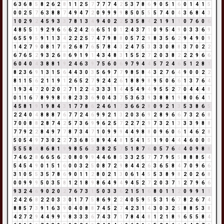
6
3
6
8
5
8
2
6
2
8
1
1
2
5
7
7
7
7
4
2
5
3
7
8
6
9
0
5
1
6
0
1
4
1
5
0
0
2
5
7
6
3
8
8
7
4
9
4
7
2
0
9
9
9
9
8
5
0
5
5
5
7
4
0
4
3
6
8
4
3
1
0
2
9
2
4
5
9
3
3
7
8
1
3
4
9
4
0
2
2
5
3
5
8
4
2
1
9
1
1
0
7
6
0
6
4
8
5
5
1
9
2
9
6
6
6
2
4
2
6
6
5
1
0
1
2
4
3
7
1
0
9
5
4
9
0
3
3
6
9
6
5
5
9
5
9
1
1
3
4
2
2
2
5
7
4
7
9
8
8
0
5
7
2
9
8
3
5
6
2
9
4
9
0
9
1
4
2
7
9
0
8
1
7
8
2
6
8
7
6
5
7
8
4
3
2
4
7
5
3
3
3
0
8
8
3
7
0
2
2
6
7
6
5
2
9
3
2
6
8
6
9
1
9
1
4
3
4
8
3
1
5
5
2
7
2
0
3
8
2
2
2
9
6
6
6
0
4
0
4
3
8
8
1
9
2
4
6
3
9
7
5
6
0
6
9
7
9
4
4
5
7
2
4
6
5
1
2
8
1
8
2
3
6
9
1
3
1
5
6
4
4
3
0
3
5
6
9
7
7
9
8
5
8
4
3
2
7
6
4
9
0
0
2
2
8
1
1
5
6
2
1
1
9
1
2
6
5
2
7
9
2
4
2
6
1
8
8
9
8
9
5
0
6
6
1
3
7
6
4
1
9
3
4
7
2
0
2
0
2
7
1
2
2
4
3
3
3
1
4
4
5
4
9
4
9
5
5
2
7
0
4
4
4
8
0
1
1
6
7
8
9
9
8
8
8
2
3
3
6
9
0
4
3
7
5
3
6
3
9
3
8
8
1
9
8
0
6
4
1
4
5
8
1
9
1
9
8
4
3
1
7
7
8
6
2
4
6
1
7
3
6
6
2
8
0
9
2
1
3
5
3
8
6
5
2
2
4
0
4
8
8
8
7
6
7
7
2
4
6
9
9
2
1
3
2
0
3
6
9
2
8
9
6
6
7
3
2
6
8
7
0
0
8
8
2
8
7
4
2
5
7
3
6
9
9
6
2
5
7
2
2
7
2
9
7
3
2
1
3
3
3
9
8
8
7
7
9
2
2
8
4
9
7
7
8
7
3
4
7
1
0
9
9
9
4
4
9
8
8
0
9
6
0
6
1
4
6
2
8
5
0
5
4
9
7
3
0
2
2
7
3
6
8
5
8
9
4
4
8
1
5
4
1
5
1
9
0
4
4
4
6
0
0
0
5
5
5
8
4
8
6
8
1
9
9
8
5
6
2
3
8
2
5
7
5
1
8
7
6
0
5
7
6
4
4
0
9
8
8
7
4
6
2
8
6
6
5
6
2
0
8
0
9
9
4
4
6
8
5
3
3
2
5
7
7
7
9
5
5
8
8
8
5
4
5
4
5
4
9
0
1
5
1
6
0
0
3
2
5
0
8
7
2
9
8
4
4
2
6
3
6
5
8
4
7
0
9
6
6
3
1
0
5
5
3
5
7
8
6
9
0
1
1
2
8
0
2
1
3
0
6
1
4
5
5
3
8
9
8
2
0
2
6
8
0
0
9
9
9
5
0
3
5
8
1
2
1
8
9
8
6
4
9
4
9
4
5
2
7
2
0
3
7
1
2
7
9
6
6
9
3
2
4
6
9
0
2
0
2
7
6
7
3
1
5
0
3
3
6
2
1
5
1
6
8
0
1
1
2
0
9
9
1
1
2
4
2
6
8
2
2
0
3
3
0
1
7
7
5
8
6
9
2
2
4
0
5
9
5
5
3
1
6
7
8
2
6
7
4
8
8
5
7
3
9
1
6
3
9
0
4
0
8
8
7
4
5
2
7
4
2
3
1
4
3
0
3
2
5
8
8
5
3
8
4
2
7
2
9
4
4
9
9
9
8
3
3
3
6
7
4
3
7
1
7
8
4
4
8
1
2
1
8
9
6
5
5
8
4