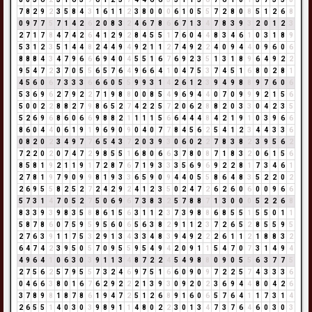
7
8
2
9
2
3
5
8
4
3
1
6
1
1
2
3
8
0
0
0
6
1
0
5
5
7
2
8
0
8
5
1
2
6
8
0
9
7
7
5
7
1
4
2
6
2
0
8
3
2
4
6
7
8
6
6
7
1
3
4
7
8
3
9
3
2
0
1
2
3
2
7
1
7
8
4
7
4
2
6
4
1
2
9
2
8
4
5
5
1
7
6
0
4
4
8
3
4
6
1
0
3
1
8
9
5
3
1
2
3
5
1
4
4
8
2
4
4
9
4
9
2
1
1
2
7
4
9
2
2
4
0
9
4
4
0
9
6
0
6
8
8
8
4
3
4
7
9
6
6
6
9
4
0
4
5
5
1
6
7
6
9
2
3
5
1
3
1
8
9
6
4
9
2
2
9
5
4
7
2
3
7
0
5
5
6
5
7
6
4
9
6
6
4
1
0
4
7
5
3
7
4
5
1
6
8
0
2
8
1
4
5
6
0
6
7
3
3
3
6
6
6
0
5
5
9
9
3
1
4
2
6
1
2
3
9
4
9
8
8
9
7
6
0
6
5
3
6
9
6
2
7
9
2
2
7
1
9
8
8
0
0
8
5
4
9
6
9
4
4
0
7
0
9
9
9
2
1
5
6
5
0
0
2
2
8
8
2
7
9
8
6
5
2
7
4
2
2
5
7
2
0
6
2
8
8
2
0
3
3
0
4
2
3
5
5
2
6
9
6
8
6
0
6
6
9
8
8
2
1
1
1
1
5
6
6
4
4
4
8
4
2
1
9
1
0
3
9
6
6
8
6
0
4
4
0
6
1
9
1
9
6
9
0
9
0
4
0
7
7
8
4
5
6
2
5
4
1
2
3
4
4
3
3
6
0
8
2
0
2
3
4
9
7
7
6
5
4
3
7
2
0
3
9
3
0
6
0
2
2
7
8
3
8
2
3
9
5
6
2
7
2
2
0
2
0
7
4
7
2
9
8
5
5
1
6
8
0
6
6
3
7
8
0
8
7
1
8
3
2
0
6
1
5
6
8
5
8
1
9
2
1
1
9
1
7
2
8
7
6
7
1
9
3
3
3
5
6
9
6
9
2
2
8
1
7
3
4
6
1
2
7
8
1
9
7
9
0
9
9
8
1
9
3
3
6
5
9
0
9
4
4
0
5
5
8
6
4
8
3
5
2
2
0
2
2
6
9
5
5
8
2
5
2
7
2
4
2
9
2
4
1
2
3
5
0
2
4
7
2
6
2
6
0
6
0
0
9
6
6
5
7
3
1
4
7
0
5
2
7
5
0
6
9
6
7
3
8
3
2
5
7
8
8
7
1
3
0
0
0
5
2
2
6
8
8
3
3
9
3
9
8
3
5
8
8
6
1
5
6
3
1
1
2
3
7
3
9
8
8
6
8
5
5
1
5
5
0
1
1
5
8
7
8
6
0
7
5
9
5
9
5
6
0
6
5
6
3
8
2
9
1
1
2
3
7
2
6
5
2
8
5
5
9
5
2
7
6
3
9
1
1
7
5
3
2
9
1
3
4
3
3
4
8
3
9
4
9
2
2
2
6
1
1
2
1
8
8
3
2
6
4
7
4
2
3
9
5
0
5
7
0
9
5
5
9
5
4
9
4
2
0
9
1
1
5
4
7
0
7
3
1
4
9
4
4
9
6
4
1
0
6
3
0
3
9
1
1
3
4
8
7
2
2
4
5
4
9
8
8
0
9
0
5
5
6
3
7
7
5
2
7
5
6
2
5
7
9
5
5
7
3
2
4
6
9
7
5
1
6
6
0
9
0
9
7
2
2
5
7
4
3
3
3
6
0
4
6
6
3
8
0
1
6
7
6
2
9
2
2
2
1
3
9
3
0
9
2
0
2
3
6
9
4
4
8
0
4
2
6
3
7
8
9
8
1
8
7
8
6
1
9
4
7
2
5
1
2
6
8
9
1
6
0
6
5
7
6
4
1
1
7
3
1
4
2
6
5
5
1
4
0
3
0
3
9
8
9
1
1
4
8
0
2
2
3
0
1
3
4
7
3
7
6
4
6
0
3
0
3