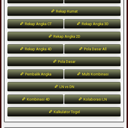
Rekap Kumat
Rekap Angka CT
Rekap Angka 3D
Rekap Angka 2D
Rekap Angka 4D
Pola Dasar All
Pola Dasar
Pembalik Angka
Multi Kombinasi
LN vs DN
Kombinasi 4D
Kolaborasi LN
Kalkulator Togel