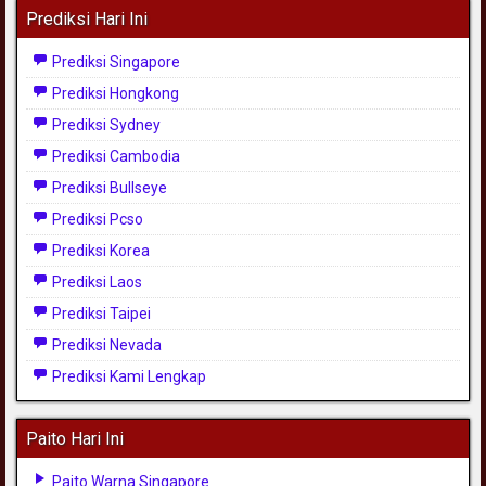
Prediksi Hari Ini
Prediksi Singapore
Prediksi Hongkong
Prediksi Sydney
Prediksi Cambodia
Prediksi Bullseye
Prediksi Pcso
Prediksi Korea
Prediksi Laos
Prediksi Taipei
Prediksi Nevada
Prediksi Kami Lengkap
Paito Hari Ini
Paito Warna Singapore