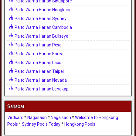
Paito Warna Harian Singapore
Paito Warna Harian Hongkong
Paito Warna Harian Sydney
Paito Warna Harian Cambodia
Paito Warna Harian Bullseye
Paito Warna Harian Pcso
Paito Warna Harian Korea
Paito Warna Harian Laos
Paito Warna Harian Taipei
Paito Warna Harian Nevada
Paito Warna Harian Lengkap
Sahabat
Virdsam
*
Nagasaon
*
Naga saon
*
Welcome to Hongkong
Pools
*
Sydney Pools Today
*
Hongkong Pools