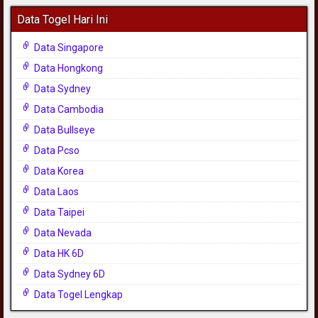
Data Togel Hari Ini
Data Singapore
Data Hongkong
Data Sydney
Data Cambodia
Data Bullseye
Data Pcso
Data Korea
Data Laos
Data Taipei
Data Nevada
Data HK 6D
Data Sydney 6D
Data Togel Lengkap