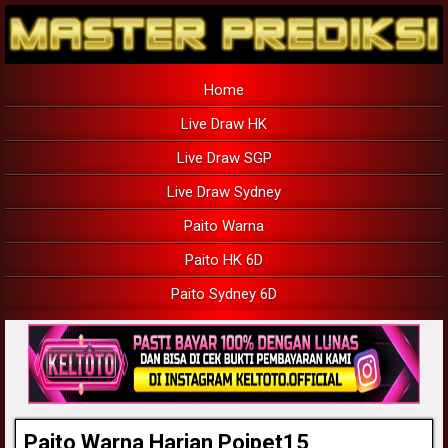
Home
Live Draw HK
Live Draw SGP
Live Draw Sydney
Paito Warna
Paito HK 6D
Paito Sydney 6D
Paito Warna Harian Poipet15