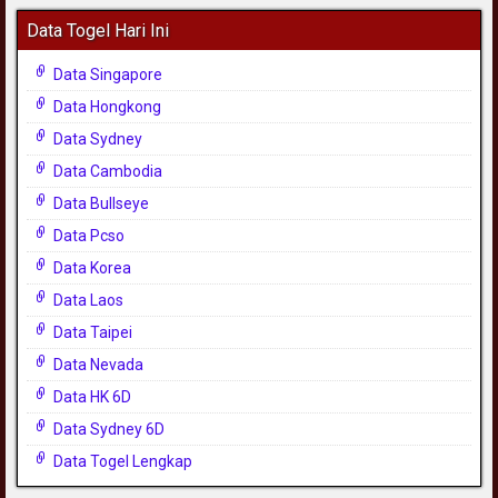
Data Togel Hari Ini
Data Singapore
Data Hongkong
Data Sydney
Data Cambodia
Data Bullseye
Data Pcso
Data Korea
Data Laos
Data Taipei
Data Nevada
Data HK 6D
Data Sydney 6D
Data Togel Lengkap