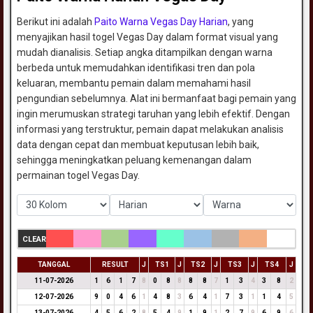
Berikut ini adalah
Paito Warna Vegas Day Harian
, yang
menyajikan hasil togel Vegas Day dalam format visual yang
mudah dianalisis. Setiap angka ditampilkan dengan warna
berbeda untuk memudahkan identifikasi tren dan pola
keluaran, membantu pemain dalam memahami hasil
pengundian sebelumnya. Alat ini bermanfaat bagi pemain yang
ingin merumuskan strategi taruhan yang lebih efektif. Dengan
informasi yang terstruktur, pemain dapat melakukan analisis
data dengan cepat dan membuat keputusan lebih baik,
sehingga meningkatkan peluang kemenangan dalam
permainan togel Vegas Day.
CLEAR
TANGGAL
RESULT
J
TS1
J
TS2
J
TS3
J
TS4
J
11-07-2026
1
6
1
7
8
0
8
8
8
8
7
1
3
4
3
8
2
12-07-2026
9
0
4
6
1
4
8
3
6
4
1
7
3
1
1
4
5
13-07-2026
4
5
6
2
8
5
4
9
1
9
1
2
7
9
6
9
6