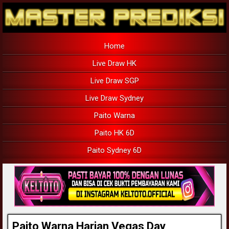
Home
Live Draw HK
Live Draw SGP
Live Draw Sydney
Paito Warna
Paito HK 6D
Paito Sydney 6D
Paito Warna Harian Vegas Day