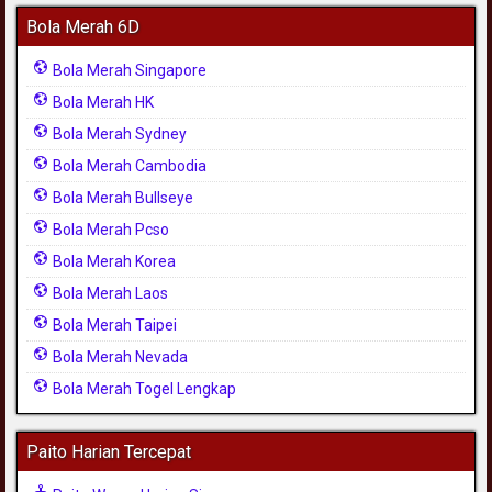
Bola Merah 6D
Bola Merah Singapore
Bola Merah HK
Bola Merah Sydney
Bola Merah Cambodia
Bola Merah Bullseye
Bola Merah Pcso
Bola Merah Korea
Bola Merah Laos
Bola Merah Taipei
Bola Merah Nevada
Bola Merah Togel Lengkap
Paito Harian Tercepat