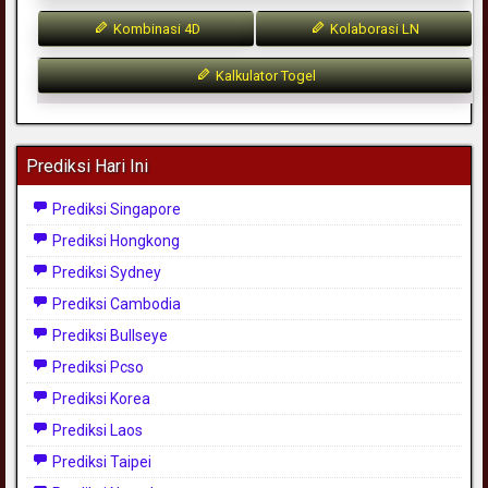
Kombinasi 4D
Kolaborasi LN
Kalkulator Togel
Prediksi Hari Ini
Prediksi Singapore
Prediksi Hongkong
Prediksi Sydney
Prediksi Cambodia
Prediksi Bullseye
Prediksi Pcso
Prediksi Korea
Prediksi Laos
Prediksi Taipei