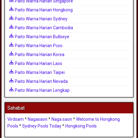
Paito Warna Harian Singapore
Paito Warna Harian Hongkong
Paito Warna Harian Sydney
Paito Warna Harian Cambodia
Paito Warna Harian Bullseye
Paito Warna Harian Pcso
Paito Warna Harian Korea
Paito Warna Harian Laos
Paito Warna Harian Taipei
Paito Warna Harian Nevada
Paito Warna Harian Lengkap
Sahabat
Virdsam
*
Nagasaon
*
Naga saon
*
Welcome to Hongkong
Pools
*
Sydney Pools Today
*
Hongkong Pools