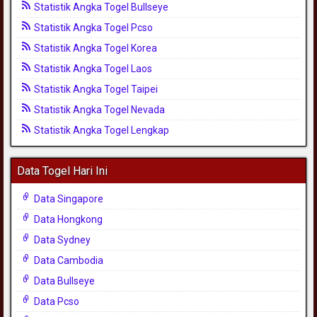
Statistik Angka Togel Bullseye
Statistik Angka Togel Pcso
Statistik Angka Togel Korea
Statistik Angka Togel Laos
Statistik Angka Togel Taipei
Statistik Angka Togel Nevada
Statistik Angka Togel Lengkap
Data Togel Hari Ini
Data Singapore
Data Hongkong
Data Sydney
Data Cambodia
Data Bullseye
Data Pcso