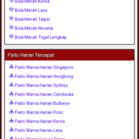
Bola Merah Korea
Bola Merah Laos
Bola Merah Taipei
Bola Merah Nevada
Bola Merah Togel Lengkap
Paito Harian Tercepat
Paito Warna Harian Singapore
Paito Warna Harian Hongkong
Paito Warna Harian Sydney
Paito Warna Harian Cambodia
Paito Warna Harian Bullseye
Paito Warna Harian Pcso
Paito Warna Harian Korea
Paito Warna Harian Laos