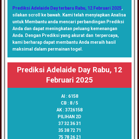
Prediksi Adelaide Day terbaru Rabu, 12 Februari 2025
,
silakan scroll ke bawah. Kami telah menyiapkan Analisa
untuk Membantu anda mencari perbandingan Prediksi
Anda dan dapat meningkatan peluang kemenangan
Anda. Dengan Prediksi yang akurat dan terpercaya,
kami berharap dapat membantu Anda meraih hasil
maksimal dalam permainan togel.
Prediksi Adelaide Day Rabu, 12
Februari 2025
AI :
6158
CB :
8 / 5
AK :
3726158
PILIHAN 2D
37 32 36 31
35 38 72 71
75 78 26 21