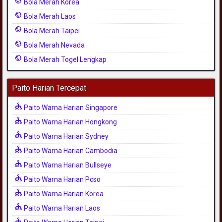
Bola Merah Korea
Bola Merah Laos
Bola Merah Taipei
Bola Merah Nevada
Bola Merah Togel Lengkap
Paito Harian Tercepat
Paito Warna Harian Singapore
Paito Warna Harian Hongkong
Paito Warna Harian Sydney
Paito Warna Harian Cambodia
Paito Warna Harian Bullseye
Paito Warna Harian Pcso
Paito Warna Harian Korea
Paito Warna Harian Laos