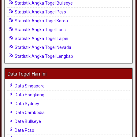
Statistik Angka Togel Bullseye
Statistik Angka Togel Pcso
Statistik Angka Togel Korea
Statistik Angka Togel Laos
Statistik Angka Togel Taipei
Statistik Angka Togel Nevada
Statistik Angka Togel Lengkap
Data Togel Hari Ini
Data Singapore
Data Hongkong
Data Sydney
Data Cambodia
Data Bullseye
Data Pcso