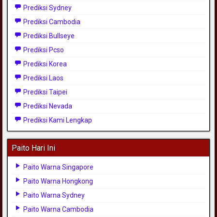
Prediksi Sydney
Prediksi Cambodia
Prediksi Bullseye
Prediksi Pcso
Prediksi Korea
Prediksi Laos
Prediksi Taipei
Prediksi Nevada
Prediksi Kami Lengkap
Paito Hari Ini
Paito Warna Singapore
Paito Warna Hongkong
Paito Warna Sydney
Paito Warna Cambodia