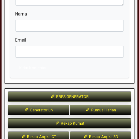
Nama
Email
Kirim Komentar
BBFS GENERATOR
Generator LN
Rumus Harian
Rekap Kumat
Rekap Angka CT
Rekap Angka 3D