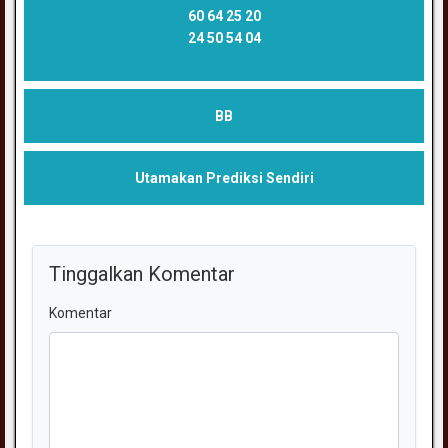
60 64 25 20
24 50 54 04
BB
Utamakan Prediksi Sendiri
Tinggalkan Komentar
Komentar