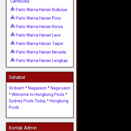
Cambodia
Paito Warna Harian Bullseye
Paito Warna Harian Pcso
Paito Warna Harian Korea
Paito Warna Harian Laos
Paito Warna Harian Taipei
Paito Warna Harian Nevada
Paito Warna Harian Lengkap
Sahabat
Virdsam
*
Nagasaon
*
Naga saon
*
Welcome to Hongkong Pools
*
Sydney Pools Today
*
Hongkong
Pools
Kontak Admin