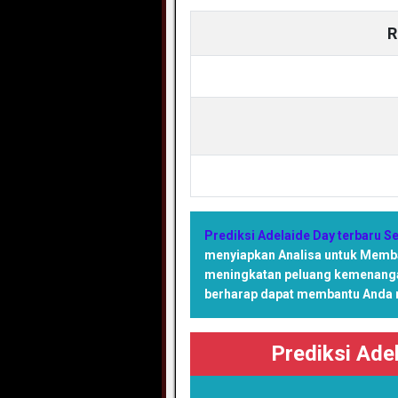
R
Prediksi Adelaide Day terbaru Se
menyiapkan Analisa untuk Memba
meningkatan peluang kemenangan
berharap dapat membantu Anda m
Prediksi Ade