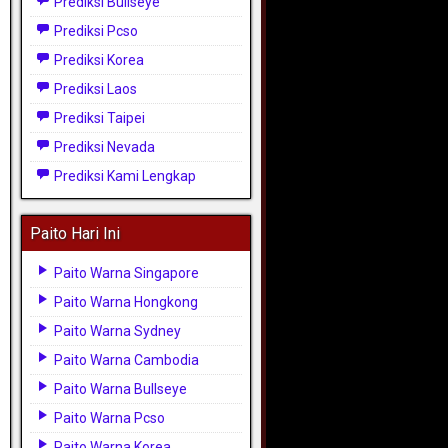
Prediksi Bullseye
Prediksi Pcso
Prediksi Korea
Prediksi Laos
Prediksi Taipei
Prediksi Nevada
Prediksi Kami Lengkap
Paito Hari Ini
Paito Warna Singapore
Paito Warna Hongkong
Paito Warna Sydney
Paito Warna Cambodia
Paito Warna Bullseye
Paito Warna Pcso
Paito Warna Korea