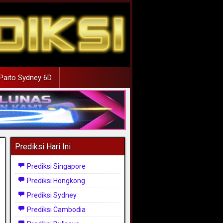
Paito Sydney 6D
Prediksi Hari Ini
Prediksi Singapore
Prediksi Hongkong
Prediksi Sydney
Prediksi Cambodia