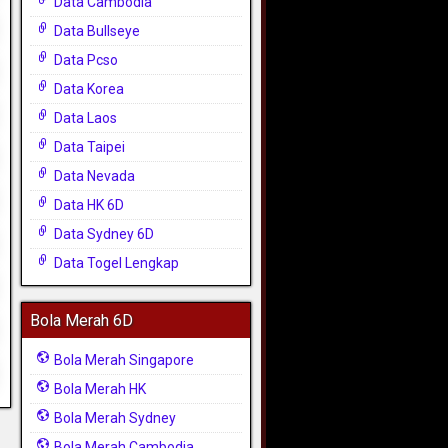
Data Cambodia
Data Bullseye
Data Pcso
Data Korea
Data Laos
Data Taipei
Data Nevada
Data HK 6D
Data Sydney 6D
Data Togel Lengkap
Bola Merah 6D
Bola Merah Singapore
Bola Merah HK
Bola Merah Sydney
Bola Merah Cambodia