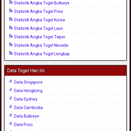
Statistik Angka Togel Bullseye
Statistik Angka Togel Pcso
Statistik Angka Togel Korea
Statistik Angka Togel Laos
Statistik Angka Togel Taipei
Statistik Angka Togel Nevada
Statistik Angka Togel Lengkap
Data Togel Hari Ini
Data Singapore
Data Hongkong
Data Sydney
Data Cambodia
Data Bullseye
Data Pcso