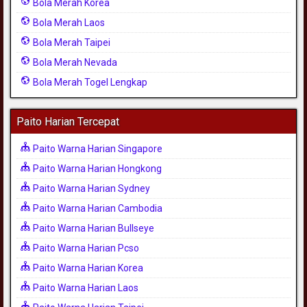
Bola Merah Korea
Bola Merah Laos
Bola Merah Taipei
Bola Merah Nevada
Bola Merah Togel Lengkap
Paito Harian Tercepat
Paito Warna Harian Singapore
Paito Warna Harian Hongkong
Paito Warna Harian Sydney
Paito Warna Harian Cambodia
Paito Warna Harian Bullseye
Paito Warna Harian Pcso
Paito Warna Harian Korea
Paito Warna Harian Laos