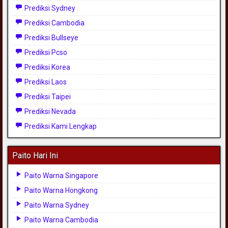
Prediksi Sydney
Prediksi Cambodia
Prediksi Bullseye
Prediksi Pcso
Prediksi Korea
Prediksi Laos
Prediksi Taipei
Prediksi Nevada
Prediksi Kami Lengkap
Paito Hari Ini
Paito Warna Singapore
Paito Warna Hongkong
Paito Warna Sydney
Paito Warna Cambodia