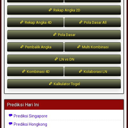
Rekap Angka 2D
Rekap Angka 4D
Pola Dasar All
Pola Dasar
Pembalik Angka
Multi Kombinasi
LN vs DN
Kombinasi 4D
Kolaborasi LN
Kalkulator Togel
Prediksi Hari Ini
Prediksi Singapore
Prediksi Hongkong