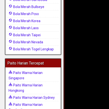
Bola Merah Bullseye
Bola Merah Pcso
Bola Merah Korea
Bola Merah Laos
Bola Merah Taipei
Bola Merah Nevada
Bola Merah Togel Lengkap
Paito Harian Tercepat
Paito Warna Harian
Singapore
Paito Warna Harian
Hongkong
Paito Warna Harian Sydney
Paito Warna Harian