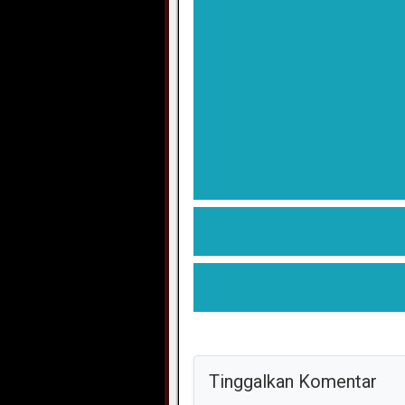
Tinggalkan Komentar