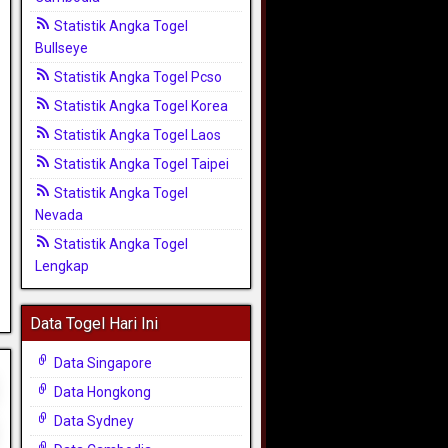
Statistik Angka Togel
Bullseye
Statistik Angka Togel Pcso
Statistik Angka Togel Korea
Statistik Angka Togel Laos
Statistik Angka Togel Taipei
Statistik Angka Togel
Nevada
Statistik Angka Togel
Lengkap
Data Togel Hari Ini
Data Singapore
Data Hongkong
Data Sydney