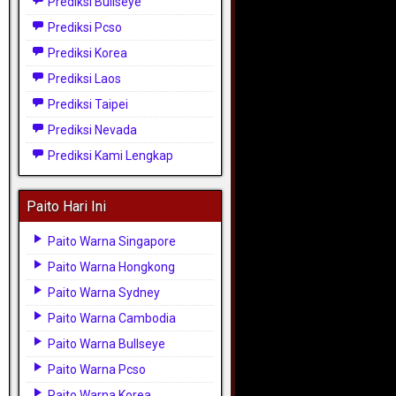
Prediksi Bullseye
Prediksi Pcso
Prediksi Korea
Prediksi Laos
Prediksi Taipei
Prediksi Nevada
Prediksi Kami Lengkap
Paito Hari Ini
Paito Warna Singapore
Paito Warna Hongkong
Paito Warna Sydney
Paito Warna Cambodia
Paito Warna Bullseye
Paito Warna Pcso
Paito Warna Korea