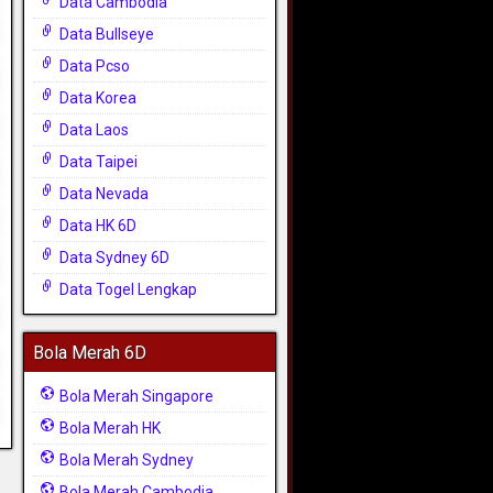
Data Cambodia
Data Bullseye
Data Pcso
Data Korea
Data Laos
Data Taipei
Data Nevada
Data HK 6D
Data Sydney 6D
Data Togel Lengkap
Bola Merah 6D
Bola Merah Singapore
Bola Merah HK
Bola Merah Sydney
Bola Merah Cambodia