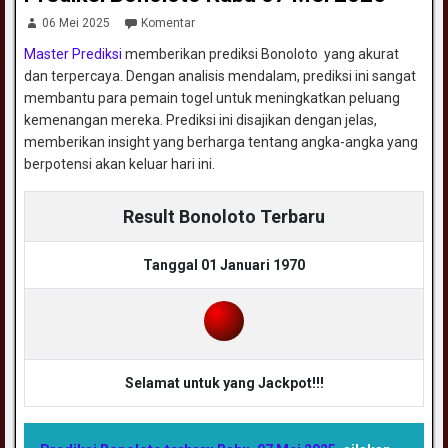
06 Mei 2025
Komentar
Master Prediksi
memberikan prediksi Bonoloto yang akurat
dan terpercaya. Dengan analisis mendalam, prediksi ini sangat
membantu para pemain togel untuk meningkatkan peluang
kemenangan mereka. Prediksi ini disajikan dengan jelas,
memberikan insight yang berharga tentang angka-angka yang
berpotensi akan keluar hari ini.
Result Bonoloto Terbaru
Tanggal 01 Januari 1970
Selamat untuk yang Jackpot!!!