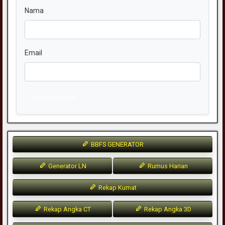
Nama
Email
Kirim Komentar
BBFS GENERATOR
Generator LN
Rumus Harian
Rekap Kumat
Rekap Angka CT
Rekap Angka 3D