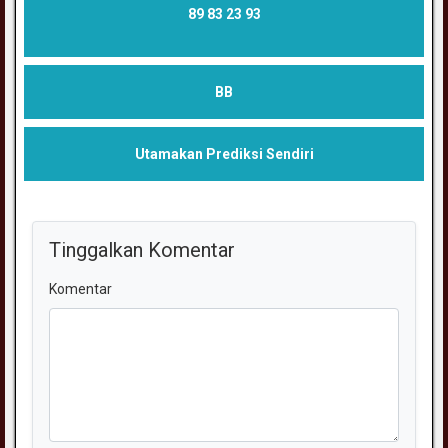
89 83 23 93
BB
Utamakan Prediksi Sendiri
Tinggalkan Komentar
Komentar