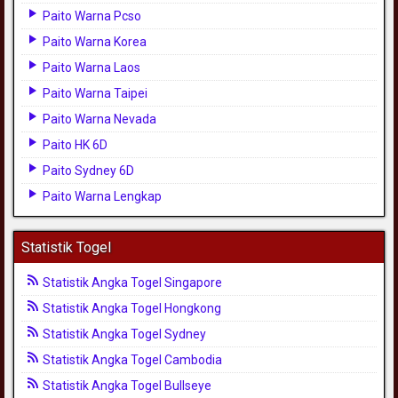
Paito Warna Pcso
Paito Warna Korea
Paito Warna Laos
Paito Warna Taipei
Paito Warna Nevada
Paito HK 6D
Paito Sydney 6D
Paito Warna Lengkap
Statistik Togel
Statistik Angka Togel Singapore
Statistik Angka Togel Hongkong
Statistik Angka Togel Sydney
Statistik Angka Togel Cambodia
Statistik Angka Togel Bullseye