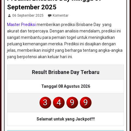
September 2025
06 September 2025
Komentar
Master Prediksi
memberikan prediksi Brisbane Day yang
akurat dan terpercaya. Dengan analisis mendalam, prediksi ini
sangat membantu para pemain togel untuk meningkatkan
peluang kemenangan mereka. Prediksi ini disajikan dengan
jelas, memberikan insight yang berharga tentang angka-angka
yang berpotensi akan keluar hari ini.
Result Brisbane Day Terbaru
Tanggal 08 Agustus 2026
3
4
9
9
Selamat untuk yang Jackpot!!!