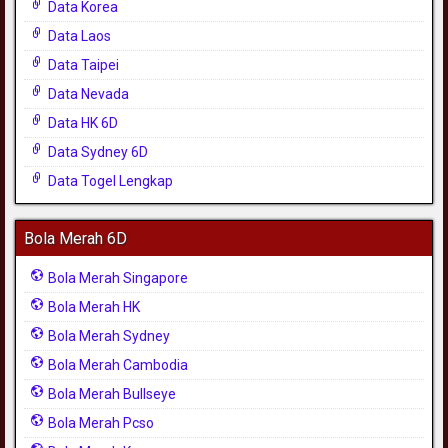
Data Korea
Data Laos
Data Taipei
Data Nevada
Data HK 6D
Data Sydney 6D
Data Togel Lengkap
Bola Merah 6D
Bola Merah Singapore
Bola Merah HK
Bola Merah Sydney
Bola Merah Cambodia
Bola Merah Bullseye
Bola Merah Pcso