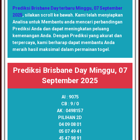
Prediksi Brisbane Day terbaru Minggu, 07 September
2025
, silakan scroll ke bawah. Kami telah menyiapkan
Analisa untuk Membantu anda mencari perbandingan
Prediksi Anda dan dapat meningkatan peluang
kemenangan Anda. Dengan Prediksi yang akurat dan
terpercaya, kami berharap dapat membantu Anda
meraih hasil maksimal dalam permainan togel.
Prediksi Brisbane Day Minggu, 07
September 2025
AI :
9075
CB :
9 / 0
AK :
0498157
PILIHAN 2D
04 09 08 01
05 07 49 41
45 47 98 91