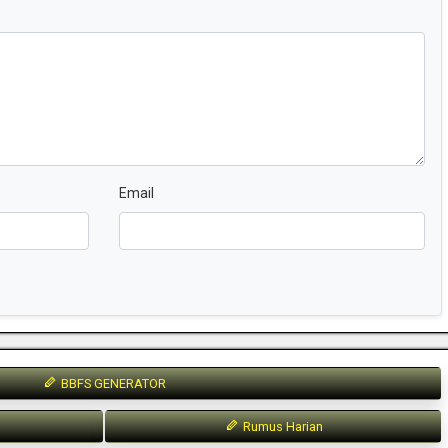
Email
BBFS GENERATOR
Rumus Harian