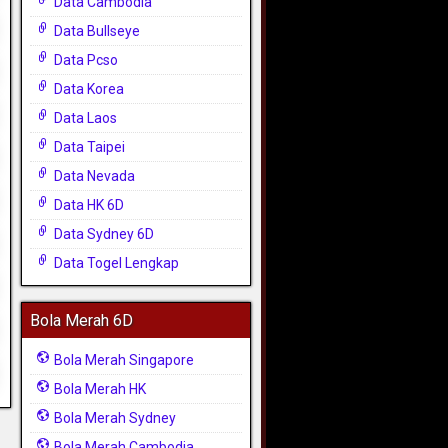
Data Cambodia
Data Bullseye
Data Pcso
Data Korea
Data Laos
Data Taipei
Data Nevada
Data HK 6D
Data Sydney 6D
Data Togel Lengkap
Bola Merah 6D
Bola Merah Singapore
Bola Merah HK
Bola Merah Sydney
Bola Merah Cambodia