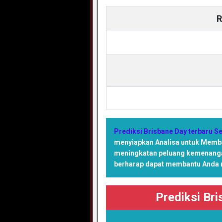
R
Prediksi Brisbane Day terbaru Se
menyiapkan Analisa untuk Memba
meningkatan peluang kemenangan
berharap dapat membantu Anda m
Prediksi Bri