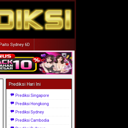
Paito Sydney 6D
Prediksi Hari Ini
Prediksi Singapore
Prediksi Hongkong
Prediksi Sydney
Prediksi Cambodia