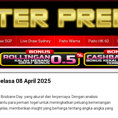
raw SGP
Live Draw Sydney
Paito Warna
Paito HK 6D
elasa 08 April 2025
Brisbane Day yang akurat dan terpercaya. Dengan analisis
bantu para pemain togel untuk meningkatkan peluang kemenangan
n jelas, memberikan insight yang berharga tentang angka-angka yang