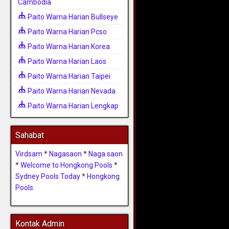
Cambodia
Paito Warna Harian Bullseye
Paito Warna Harian Pcso
Paito Warna Harian Korea
Paito Warna Harian Laos
Paito Warna Harian Taipei
Paito Warna Harian Nevada
Paito Warna Harian Lengkap
Sahabat
Virdsam
*
Nagasaon
*
Naga saon
*
Welcome to Hongkong Pools
*
Sydney Pools Today
*
Hongkong
Pools
Kontak Admin