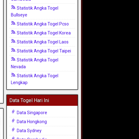
Statistik Angka Togel
Bullseye
Statistik Angka Togel Pcso
Statistik Angka Togel Korea
Statistik Angka Togel Laos
Statistik Angka Togel Taipei
Statistik Angka Togel
Nevada
Statistik Angka Togel
Lengkap
Data Togel Hari Ini
Data Singapore
Data Hongkong
Data Sydney