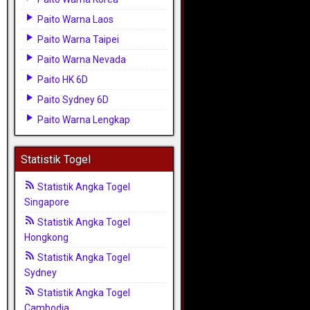
Paito Warna Laos
Paito Warna Taipei
Paito Warna Nevada
Paito HK 6D
Paito Sydney 6D
Paito Warna Lengkap
Statistik Togel
Statistik Angka Togel
Singapore
Statistik Angka Togel
Hongkong
Statistik Angka Togel
Sydney
Statistik Angka Togel
Cambodia