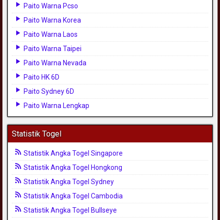
Paito Warna Pcso
Paito Warna Korea
Paito Warna Laos
Paito Warna Taipei
Paito Warna Nevada
Paito HK 6D
Paito Sydney 6D
Paito Warna Lengkap
Statistik Togel
Statistik Angka Togel Singapore
Statistik Angka Togel Hongkong
Statistik Angka Togel Sydney
Statistik Angka Togel Cambodia
Statistik Angka Togel Bullseye