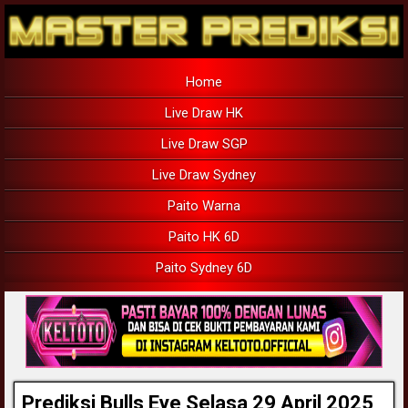
Home
Live Draw HK
Live Draw SGP
Live Draw Sydney
Paito Warna
Paito HK 6D
Paito Sydney 6D
Prediksi Bulls Eye Selasa 29 April 2025