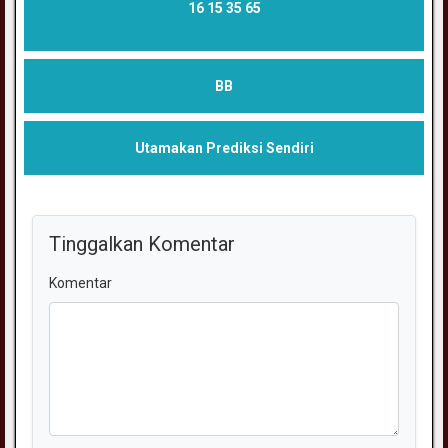
16 15 35 65
BB
Utamakan Prediksi Sendiri
Tinggalkan Komentar
Komentar