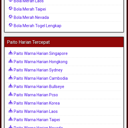
Bola Merah Laos
Bola Merah Taipei
Bola Merah Nevada
Bola Merah Togel Lengkap
Paito Harian Tercepat
Paito Warna Harian Singapore
Paito Warna Harian Hongkong
Paito Warna Harian Sydney
Paito Warna Harian Cambodia
Paito Warna Harian Bullseye
Paito Warna Harian Pcso
Paito Warna Harian Korea
Paito Warna Harian Laos
Paito Warna Harian Taipei
Paito Warna Harian Nevada