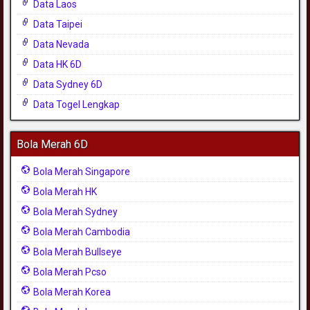
Data Laos
Data Taipei
Data Nevada
Data HK 6D
Data Sydney 6D
Data Togel Lengkap
Bola Merah 6D
Bola Merah Singapore
Bola Merah HK
Bola Merah Sydney
Bola Merah Cambodia
Bola Merah Bullseye
Bola Merah Pcso
Bola Merah Korea