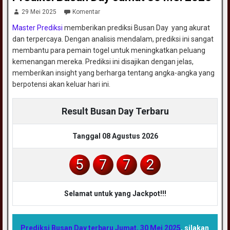
29 Mei 2025
Komentar
Master Prediksi
memberikan prediksi Busan Day yang akurat
dan terpercaya. Dengan analisis mendalam, prediksi ini sangat
membantu para pemain togel untuk meningkatkan peluang
kemenangan mereka. Prediksi ini disajikan dengan jelas,
memberikan insight yang berharga tentang angka-angka yang
berpotensi akan keluar hari ini.
Result Busan Day Terbaru
Tanggal 08 Agustus 2026
5
7
7
2
Selamat untuk yang Jackpot!!!
Prediksi Busan Day terbaru Jumat, 30 Mei 2025
, silakan