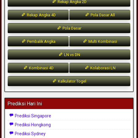
Rekap Angka 2D
Rekap Angka 4D
Pola Dasar All
Pola Dasar
Pembalik Angka
Multi Kombinasi
LN vs DN
Kombinasi 4D
Kolaborasi LN
Kalkulator Togel
Prediksi Hari Ini
Prediksi Singapore
Prediksi Hongkong
Prediksi Sydney