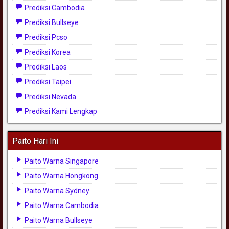
Prediksi Cambodia
Prediksi Bullseye
Prediksi Pcso
Prediksi Korea
Prediksi Laos
Prediksi Taipei
Prediksi Nevada
Prediksi Kami Lengkap
Paito Hari Ini
Paito Warna Singapore
Paito Warna Hongkong
Paito Warna Sydney
Paito Warna Cambodia
Paito Warna Bullseye