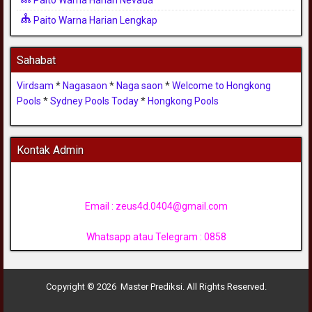
Paito Warna Harian Lengkap
Sahabat
Virdsam
*
Nagasaon
*
Naga saon
*
Welcome to Hongkong
Pools
*
Sydney Pools Today
*
Hongkong Pools
Kontak Admin
Email :
zeus4d.0404@gmail.com
Whatsapp atau Telegram : 0858
Copyright © 2026 Master Prediksi. All Rights Reserved.