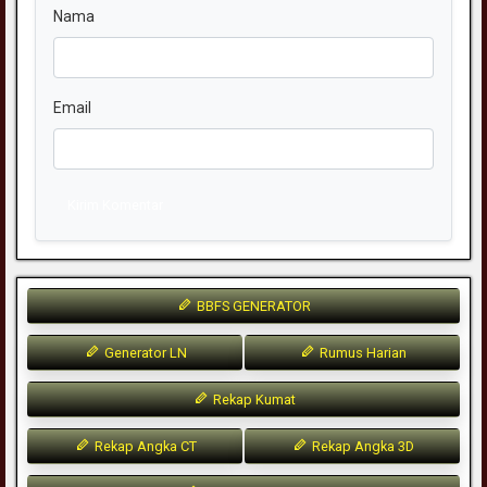
Nama
Email
Kirim Komentar
BBFS GENERATOR
Generator LN
Rumus Harian
Rekap Kumat
Rekap Angka CT
Rekap Angka 3D