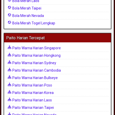
Bola Merah Laos
Bola Merah Taipei
Bola Merah Nevada
Bola Merah Togel Lengkap
Paito Harian Tercepat
Paito Warna Harian Singapore
Paito Warna Harian Hongkong
Paito Warna Harian Sydney
Paito Warna Harian Cambodia
Paito Warna Harian Bullseye
Paito Warna Harian Pcso
Paito Warna Harian Korea
Paito Warna Harian Laos
Paito Warna Harian Taipei
Paito Warna Harian Nevada