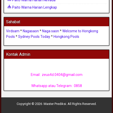
Paito Warna Harian Lengkap
Sahabat
Virdsam
*
Nagasaon
*
Naga saon
*
Welcome to Hongkong
Pools
*
Sydney Pools Today
*
Hongkong Pools
Kontak Admin
Email :
zeus4d.0404@gmail.com
Whatsapp atau Telegram : 0858
Copyright © 2026 Master Prediksi. All Rights Reserved.