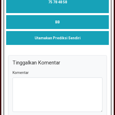
75 78 48 58
BB
Utamakan Prediksi Sendiri
Tinggalkan Komentar
Komentar