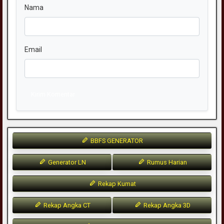
Nama
Email
Kirim Komentar
BBFS GENERATOR
Generator LN
Rumus Harian
Rekap Kumat
Rekap Angka CT
Rekap Angka 3D