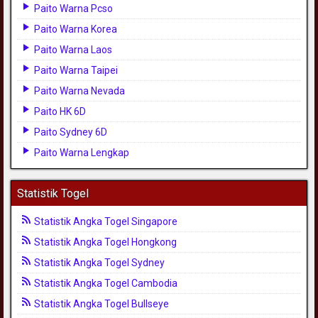
Paito Warna Pcso
Paito Warna Korea
Paito Warna Laos
Paito Warna Taipei
Paito Warna Nevada
Paito HK 6D
Paito Sydney 6D
Paito Warna Lengkap
Statistik Togel
Statistik Angka Togel Singapore
Statistik Angka Togel Hongkong
Statistik Angka Togel Sydney
Statistik Angka Togel Cambodia
Statistik Angka Togel Bullseye