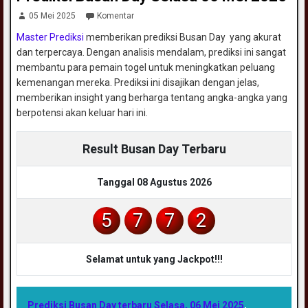
05 Mei 2025
Komentar
Master Prediksi
memberikan prediksi Busan Day yang akurat
dan terpercaya. Dengan analisis mendalam, prediksi ini sangat
membantu para pemain togel untuk meningkatkan peluang
kemenangan mereka. Prediksi ini disajikan dengan jelas,
memberikan insight yang berharga tentang angka-angka yang
berpotensi akan keluar hari ini.
Result Busan Day Terbaru
Tanggal 08 Agustus 2026
5
7
7
2
Selamat untuk yang Jackpot!!!
Prediksi Busan Day terbaru Selasa, 06 Mei 2025
,