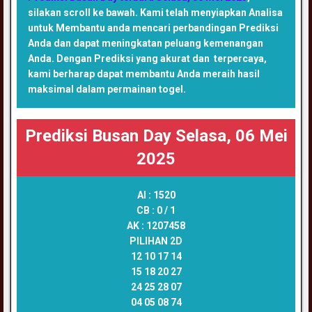
silakan scroll ke bawah. Kami telah menyiapkan Analisa
untuk Membantu anda mencari perbandingan Prediksi
Anda dan dapat meningkatan peluang kemenangan
Anda. Dengan Prediksi yang akurat dan terpercaya,
kami berharap dapat membantu Anda meraih hasil
maksimal dalam permainan togel.
Prediksi Busan Day Selasa, 06 Mei
2025
AI :
1520
CB :
0 / 1
AK :
1207458
PILIHAN 2D
12 10 17 14
15 18 20 27
24 25 28 07
04 05 08 74