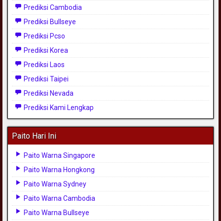
Prediksi Cambodia
Prediksi Bullseye
Prediksi Pcso
Prediksi Korea
Prediksi Laos
Prediksi Taipei
Prediksi Nevada
Prediksi Kami Lengkap
Paito Hari Ini
Paito Warna Singapore
Paito Warna Hongkong
Paito Warna Sydney
Paito Warna Cambodia
Paito Warna Bullseye