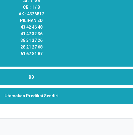
AI :
7186
CB :
1 / 8
AK :
4326817
PILIHAN 2D
43 42 46 48
41 47 32 36
38 31 37 26
28 21 27 68
61 67 81 87
BB
Utamakan Prediksi Sendiri