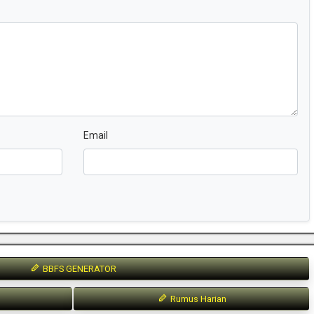
Email
BBFS GENERATOR
Rumus Harian