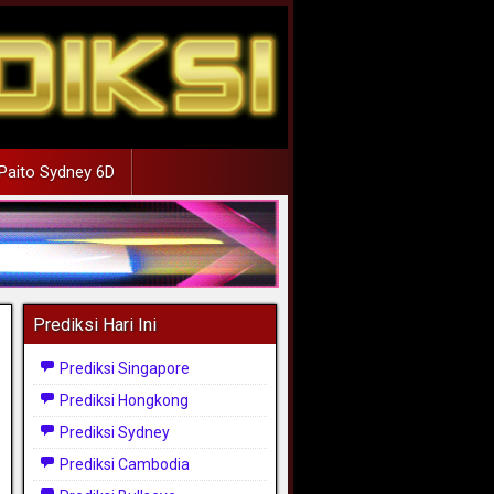
Paito Sydney 6D
Prediksi Hari Ini
Prediksi Singapore
Prediksi Hongkong
Prediksi Sydney
Prediksi Cambodia