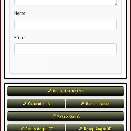
Nama
Email
Kirim Komentar
BBFS GENERATOR
Generator LN
Rumus Harian
Rekap Kumat
Rekap Angka CT
Rekap Angka 3D