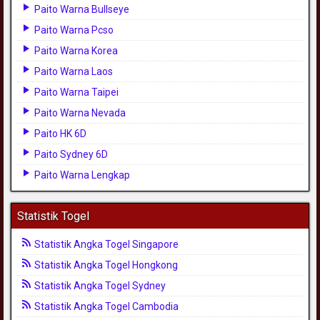
Paito Warna Bullseye
Paito Warna Pcso
Paito Warna Korea
Paito Warna Laos
Paito Warna Taipei
Paito Warna Nevada
Paito HK 6D
Paito Sydney 6D
Paito Warna Lengkap
Statistik Togel
Statistik Angka Togel Singapore
Statistik Angka Togel Hongkong
Statistik Angka Togel Sydney
Statistik Angka Togel Cambodia