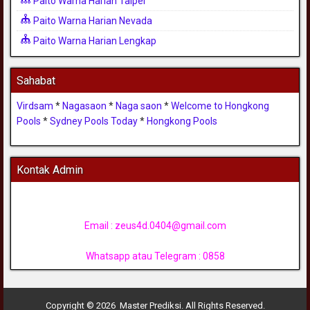
Paito Warna Harian Taipei
Paito Warna Harian Nevada
Paito Warna Harian Lengkap
Sahabat
Virdsam
*
Nagasaon
*
Naga saon
*
Welcome to Hongkong
Pools
*
Sydney Pools Today
*
Hongkong Pools
Kontak Admin
Email :
zeus4d.0404@gmail.com
Whatsapp atau Telegram : 0858
Copyright © 2026 Master Prediksi. All Rights Reserved.