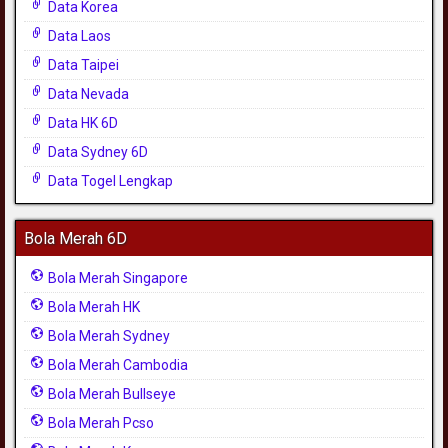
Data Korea
Data Laos
Data Taipei
Data Nevada
Data HK 6D
Data Sydney 6D
Data Togel Lengkap
Bola Merah 6D
Bola Merah Singapore
Bola Merah HK
Bola Merah Sydney
Bola Merah Cambodia
Bola Merah Bullseye
Bola Merah Pcso