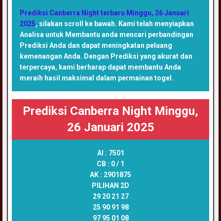
Prediksi Canberra Night terbaru Minggu, 26 Januari
2025
, silakan scroll ke bawah. Kami telah menyiapkan
Analisa untuk Membantu anda mencari perbandingan
Prediksi Anda dan dapat meningkatan peluang
kemenangan Anda. Dengan Prediksi yang akurat dan
terpercaya, kami berharap dapat membantu Anda
meraih hasil maksimal dalam permainan togel.
Prediksi Canberra Night Minggu,
26 Januari 2025
AI :
7501
CB :
0 / 1
AK :
2901875
PILIHAN 2D
29 20 21 27
25 90 91 98
97 95 01 08