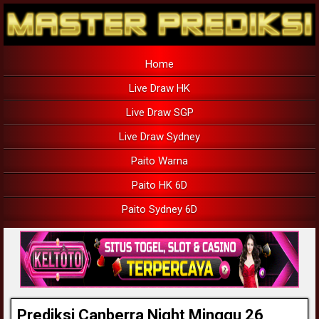
Home
Live Draw HK
Live Draw SGP
Live Draw Sydney
Paito Warna
Paito HK 6D
Paito Sydney 6D
Prediksi Canberra Night Minggu 26