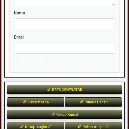
Nama
Email
Kirim Komentar
BBFS GENERATOR
Generator LN
Rumus Harian
Rekap Kumat
Rekap Angka CT
Rekap Angka 3D