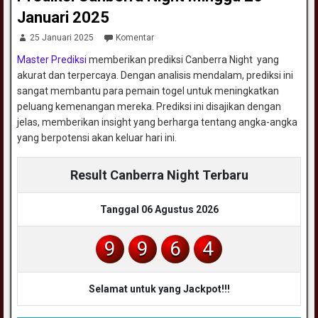
Januari 2025
25 Januari 2025
Komentar
Master Prediksi
memberikan prediksi Canberra Night yang
akurat dan terpercaya. Dengan analisis mendalam, prediksi ini
sangat membantu para pemain togel untuk meningkatkan
peluang kemenangan mereka. Prediksi ini disajikan dengan
jelas, memberikan insight yang berharga tentang angka-angka
yang berpotensi akan keluar hari ini.
Result Canberra Night Terbaru
Tanggal 06 Agustus 2026
9
9
6
4
Selamat untuk yang Jackpot!!!