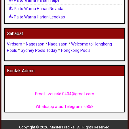
Paito Warna Harian Taipei
Paito Warna Harian Nevada
Paito Warna Harian Lengkap
Sahabat
Virdsam
*
Nagasaon
*
Naga saon
*
Welcome to Hongkong
Pools
*
Sydney Pools Today
*
Hongkong Pools
Kontak Admin
Email :
zeus4d.0404@gmail.com
Whatsapp atau Telegram : 0858
Copyright © 2026 Master Prediksi. All Rights Reserved.