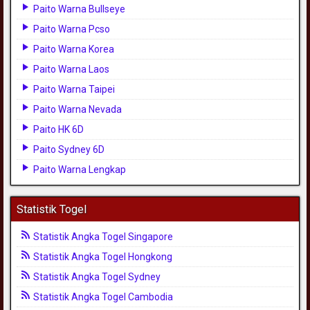
Paito Warna Bullseye
Paito Warna Pcso
Paito Warna Korea
Paito Warna Laos
Paito Warna Taipei
Paito Warna Nevada
Paito HK 6D
Paito Sydney 6D
Paito Warna Lengkap
Statistik Togel
Statistik Angka Togel Singapore
Statistik Angka Togel Hongkong
Statistik Angka Togel Sydney
Statistik Angka Togel Cambodia