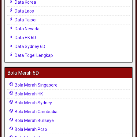
Data Korea
Data Laos
Data Taipei
Data Nevada
Data HK 6D
Data Sydney 6D
Data Togel Lengkap
Bola Merah 6D
Bola Merah Singapore
Bola Merah HK
Bola Merah Sydney
Bola Merah Cambodia
Bola Merah Bullseye
Bola Merah Pcso