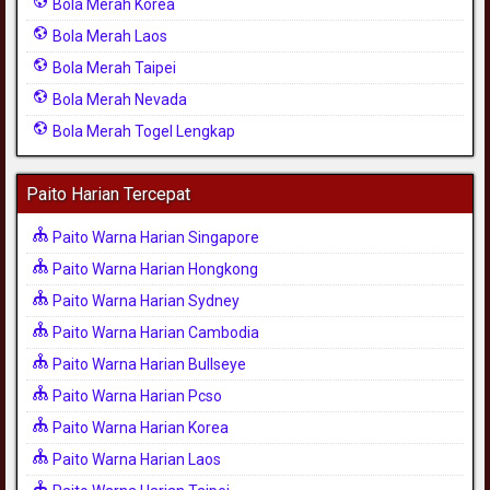
Bola Merah Korea
Bola Merah Laos
Bola Merah Taipei
Bola Merah Nevada
Bola Merah Togel Lengkap
Paito Harian Tercepat
Paito Warna Harian Singapore
Paito Warna Harian Hongkong
Paito Warna Harian Sydney
Paito Warna Harian Cambodia
Paito Warna Harian Bullseye
Paito Warna Harian Pcso
Paito Warna Harian Korea
Paito Warna Harian Laos