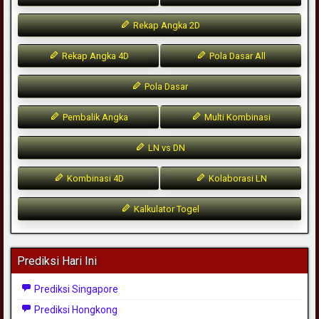
Rekap Angka 2D
Rekap Angka 4D
Pola Dasar All
Pola Dasar
Pembalik Angka
Multi Kombinasi
LN vs DN
Kombinasi 4D
Kolaborasi LN
Kalkulator Togel
Prediksi Hari Ini
Prediksi Singapore
Prediksi Hongkong