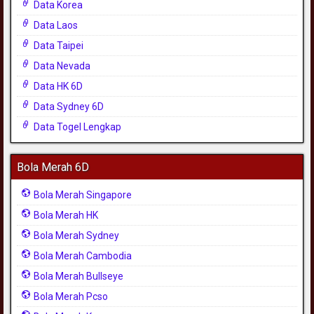
Data Korea
Data Laos
Data Taipei
Data Nevada
Data HK 6D
Data Sydney 6D
Data Togel Lengkap
Bola Merah 6D
Bola Merah Singapore
Bola Merah HK
Bola Merah Sydney
Bola Merah Cambodia
Bola Merah Bullseye
Bola Merah Pcso