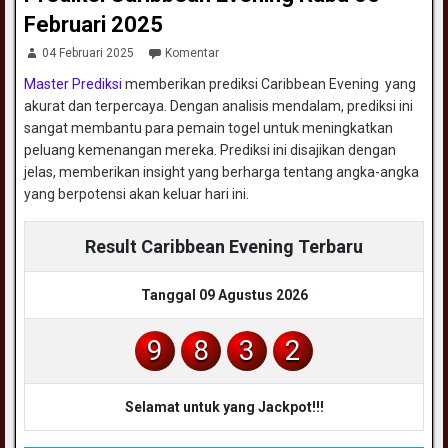
Februari 2025
04 Februari 2025
Komentar
Master Prediksi
memberikan prediksi Caribbean Evening yang
akurat dan terpercaya. Dengan analisis mendalam, prediksi ini
sangat membantu para pemain togel untuk meningkatkan
peluang kemenangan mereka. Prediksi ini disajikan dengan
jelas, memberikan insight yang berharga tentang angka-angka
yang berpotensi akan keluar hari ini.
Result Caribbean Evening Terbaru
Tanggal 09 Agustus 2026
9
8
3
2
Selamat untuk yang Jackpot!!!