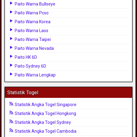
Paito Warna Bullseye
Paito Warna Pcso
Paito Warna Korea
Paito Warna Laos
Paito Warna Taipei
Paito Warna Nevada
Paito HK 6D
Paito Sydney 6D
Paito Warna Lengkap
Statistik Togel
Statistik Angka Togel Singapore
Statistik Angka Togel Hongkong
Statistik Angka Togel Sydney
Statistik Angka Togel Cambodia