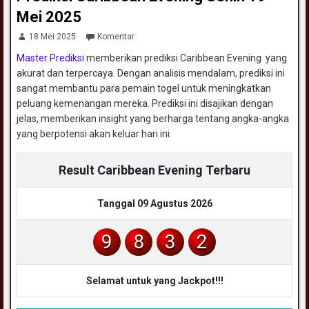
Mei 2025
18 Mei 2025
Komentar
Master Prediksi
memberikan prediksi Caribbean Evening yang
akurat dan terpercaya. Dengan analisis mendalam, prediksi ini
sangat membantu para pemain togel untuk meningkatkan
peluang kemenangan mereka. Prediksi ini disajikan dengan
jelas, memberikan insight yang berharga tentang angka-angka
yang berpotensi akan keluar hari ini.
Result Caribbean Evening Terbaru
Tanggal 09 Agustus 2026
9
8
3
2
Selamat untuk yang Jackpot!!!