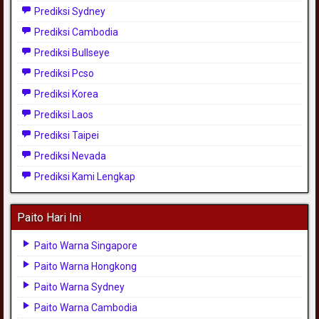
Prediksi Sydney
Prediksi Cambodia
Prediksi Bullseye
Prediksi Pcso
Prediksi Korea
Prediksi Laos
Prediksi Taipei
Prediksi Nevada
Prediksi Kami Lengkap
Paito Hari Ini
Paito Warna Singapore
Paito Warna Hongkong
Paito Warna Sydney
Paito Warna Cambodia