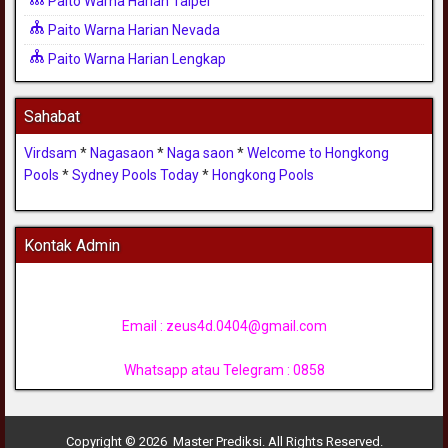
Paito Warna Harian Taipei
Paito Warna Harian Nevada
Paito Warna Harian Lengkap
Sahabat
Virdsam
*
Nagasaon
*
Naga saon
*
Welcome to Hongkong
Pools
*
Sydney Pools Today
*
Hongkong Pools
Kontak Admin
Email :
zeus4d.0404@gmail.com
Whatsapp atau Telegram : 0858
Copyright © 2026 Master Prediksi. All Rights Reserved.