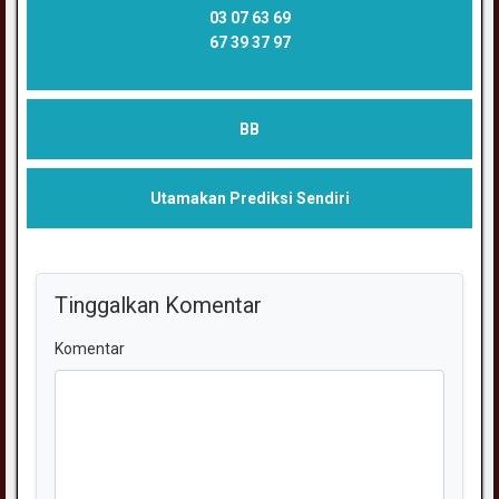
03 07 63 69
67 39 37 97
BB
Utamakan Prediksi Sendiri
Tinggalkan Komentar
Komentar