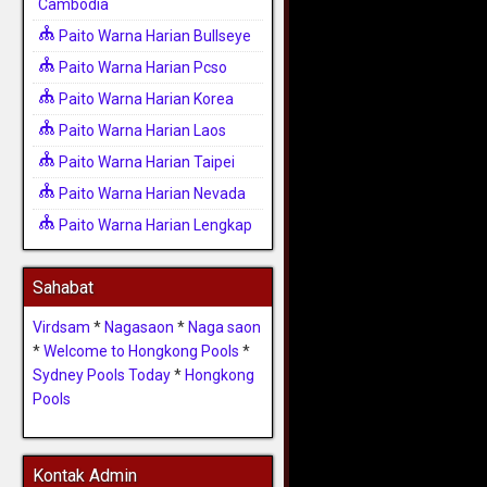
Cambodia
Paito Warna Harian Bullseye
Paito Warna Harian Pcso
Paito Warna Harian Korea
Paito Warna Harian Laos
Paito Warna Harian Taipei
Paito Warna Harian Nevada
Paito Warna Harian Lengkap
Sahabat
Virdsam
*
Nagasaon
*
Naga saon
*
Welcome to Hongkong Pools
*
Sydney Pools Today
*
Hongkong
Pools
Kontak Admin