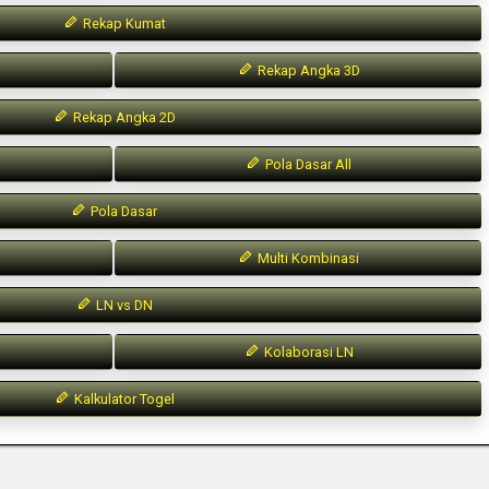
Rekap Kumat
Rekap Angka 3D
Rekap Angka 2D
Pola Dasar All
Pola Dasar
Multi Kombinasi
LN vs DN
Kolaborasi LN
Kalkulator Togel