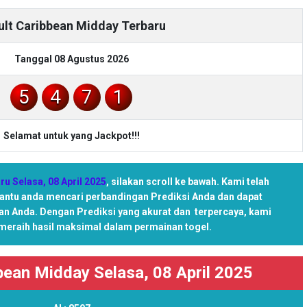
ult Caribbean Midday Terbaru
Tanggal 08 Agustus 2026
5
4
7
1
Selamat untuk yang Jackpot!!!
u Selasa, 08 April 2025
, silakan scroll ke bawah. Kami telah
ntu anda mencari perbandingan Prediksi Anda dan dapat
 Anda. Dengan Prediksi yang akurat dan terpercaya, kami
eraih hasil maksimal dalam permainan togel.
bean Midday Selasa, 08 April 2025