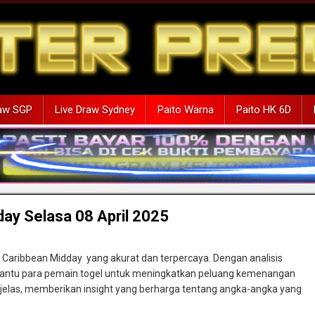
raw SGP
Live Draw Sydney
Paito Warna
Paito HK 6D
day Selasa 08 April 2025
Caribbean Midday yang akurat dan terpercaya. Dengan analisis
bantu para pemain togel untuk meningkatkan peluang kemenangan
n jelas, memberikan insight yang berharga tentang angka-angka yang