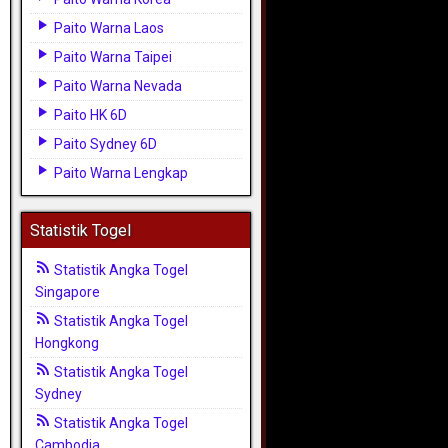
Paito Warna Laos
Paito Warna Taipei
Paito Warna Nevada
Paito HK 6D
Paito Sydney 6D
Paito Warna Lengkap
Statistik Togel
Statistik Angka Togel
Singapore
Statistik Angka Togel
Hongkong
Statistik Angka Togel
Sydney
Statistik Angka Togel
Cambodia