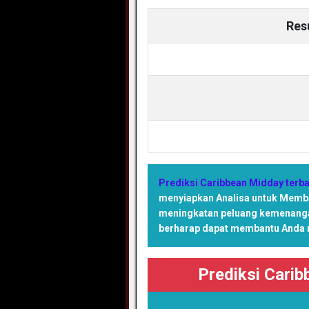
Res
Prediksi Caribbean Midday terbar
menyiapkan Analisa untuk Memba
meningkatan peluang kemenangan
berharap dapat membantu Anda m
Prediksi Carib