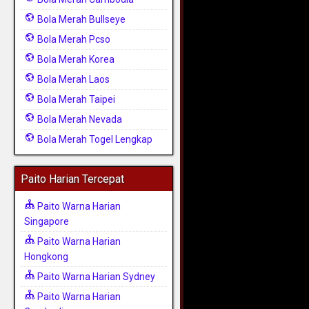
Bola Merah Bullseye
Bola Merah Pcso
Bola Merah Korea
Bola Merah Laos
Bola Merah Taipei
Bola Merah Nevada
Bola Merah Togel Lengkap
Paito Harian Tercepat
Paito Warna Harian
Singapore
Paito Warna Harian
Hongkong
Paito Warna Harian Sydney
Paito Warna Harian