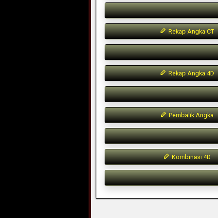
Rekap Angka CT
Rekap Angka 4D
Pembalik Angka
Kombinasi 4D