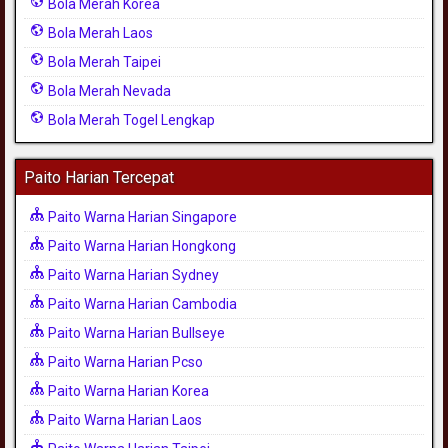
Bola Merah Korea
Bola Merah Laos
Bola Merah Taipei
Bola Merah Nevada
Bola Merah Togel Lengkap
Paito Harian Tercepat
Paito Warna Harian Singapore
Paito Warna Harian Hongkong
Paito Warna Harian Sydney
Paito Warna Harian Cambodia
Paito Warna Harian Bullseye
Paito Warna Harian Pcso
Paito Warna Harian Korea
Paito Warna Harian Laos