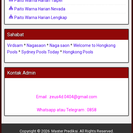
Paito Warna Harian Taipei
Paito Warna Harian Nevada
Paito Warna Harian Lengkap
Sahabat
Virdsam
*
Nagasaon
*
Naga saon
*
Welcome to Hongkong
Pools
*
Sydney Pools Today
*
Hongkong Pools
Kontak Admin
Email :
zeus4d.0404@gmail.com
Whatsapp atau Telegram : 0858
Copyright © 2026 Master Prediksi. All Rights Reserved.