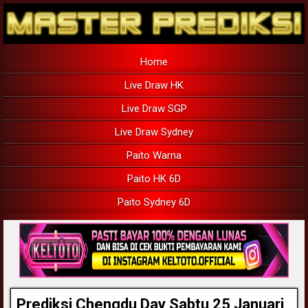
Home
Live Draw HK
Live Draw SGP
Live Draw Sydney
Paito Warna
Paito HK 6D
Paito Sydney 6D
Prediksi Chengdu Day Sabtu 25 Januari