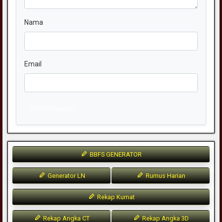
Nama
Email
Kirim Komentar
BBFS GENERATOR
Generator LN
Rumus Harian
Rekap Kumat
Rekap Angka CT
Rekap Angka 3D